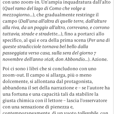
con uno zoom-in. Un’ampia inquadratura dall’alto
(
Quel ramo del lago di Como che volge a
mezzogiorno…
), che gradualmente restringe il
campo (
Dall’una all’altra di quelle terre, dall’alture
alla riva, da un poggio all’altro, correvano, e corrono
tuttavia, strade e stradette…
), fino a portarci allo
specifico, al qui e ora della prima scena (
Per una di
queste stradicciole tornava bel bello dalla
passeggiata verso casa, sulla sera del giorno 7
novembre dell’anno 1628, don Abbondio…
). Azione.
Poi ci sono i libri che si concludono con uno
zoom-out. Il campo si allarga, più o meno
dolcemente, si allontana dal protagonista,
abbandona il set della narrazione e – se l’autore ha
una fortuna e una capacità tali da stabilire la
giusta chimica con il lettore – lascia l’osservatore
con una sensazione di pienezza e,
contemporaneamente, di un vuoto
tollerabile
, con