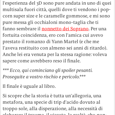
l’esperienza del 3D sono pure andata in uno di quei
multisala fuori città, quelli dove ti vendono i pop-
corn super size e le caramelle gommose, e mi sono
pure messa gli occhialoni mono-taglia che ti
fanno sembrare il
nonnetto dei Soprano
. Per una
fortuita coincidenza, ero con l’amica cui avevo
prestato il romanzo di Yann Martel (e che me
l’aveva restituito con almeno sei anni di ritardo).
Anche lei era venuta per la stessa ragione: voleva
sapere come avrebbero reso il finale.
*** Ecco, qui cominciano gli spoiler pesanti.
Proseguite a vostro rischio e pericolo.***
Il finale è uguale al libro.
Si scopre che la storia è tutta un’allegoria, una
metafora, una specie di trip d’acido dovuto al
troppo sole, alla disperazione, alla necessità di
elaborare il trauma, il vissuto, la realtà-che-non-