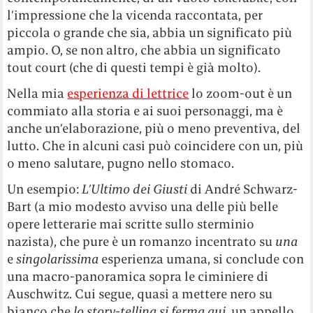
l’impressione che la vicenda raccontata, per
piccola o grande che sia, abbia un significato più
ampio. O, se non altro, che abbia un significato
tout court (che di questi tempi è già molto).
Nella mia
esperienza di lettrice
lo zoom-out è un
commiato alla storia e ai suoi personaggi, ma è
anche un’elaborazione, più o meno preventiva, del
lutto. Che in alcuni casi può coincidere con un, più
o meno salutare, pugno nello stomaco.
Un esempio:
L’Ultimo dei Giusti
di André Schwarz-
Bart (a mio modesto avviso una delle più belle
opere letterarie mai scritte sullo sterminio
nazista), che pure è un romanzo incentrato su
una
e
singolarissima
esperienza umana, si conclude con
una macro-panoramica sopra le ciminiere di
Auschwitz. Cui segue, quasi a mettere nero su
bianco che
lo story-telling si ferma qui
, un appello