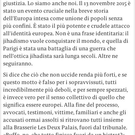
giustizia. Lo siamo anche noi. Il 13 novembre 2015 è
stato un evento cruciale nella breve storia
dell’Europa intesa come unione di popoli senza
più confini. È stato il più potente e crudele attacco
all’identità europea. Non è una frase identitaria: il
jihadismo vuole conquistare il mondo, e quella di
Parigi è stata una battaglia di una guerra che
nell’ottica jihadista sarà lunga secoli. Altre ne
seguiranno.
Si dice che ciò che non uccide renda più forti, e se
questo motto è falso per i sopravvissuti, tutti
incredibilmente più deboli, e per sempre spezzati,
è invece vero per il senso collettivo di quello che
significa essere europei. Alla fine del processo,
avvocati, testimoni, vittime, familiari e anche gli
accusati ormai assolti si ritrovano tutti insieme
alla Brasserie Les Deux Palais, fuori dal tribunale.
«Buffo, no, che tutto finisca fuori da un bistrot?»,