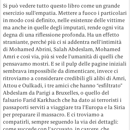
Si può vedere tutto questo libro come un grande
esercizio sull’empatia. Mettere a fuoco i particolari
in modo così definito, nelle esistenze delle vittime
ma anche in quelle degli imputati, rende ogni vita
degna di una riflessione profonda. Ha un effetto
straniante, perché più ci si addentra nell’intimità
di Mohamed Abrini, Salah Abdeslam, Mohamed
Amri e così via, più si vede l’umanità di quelli che
pensavamo mostri. E se il pulp delle pagine iniziali
sembrava impossibile da dimenticare, invece ci
ritroviamo a considerare credibili gli alibi di Amri,
Attou e Oulkadi, i tre amici che hanno “esfiltrato”
Abdeslam da Parigi a Bruxelles, o quello del
falsario Farid Karkhach che ha dato ai terroristi i
passaporti serviti a viaggiare tra l’Europa e la Siria
per preparare il massacro. E ci troviamo a
compatirli, sempre seguendo la via dei dettagli:
come succede con l’accusato, in carcere, che