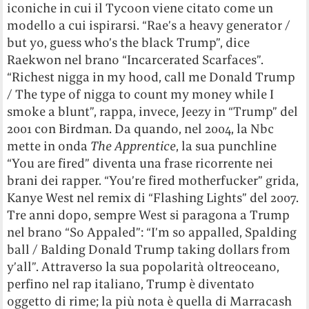
iconiche in cui il Tycoon viene citato come un
modello a cui ispirarsi. “Rae’s a heavy generator /
but yo, guess who’s the black Trump”, dice
Raekwon nel brano “Incarcerated Scarfaces”.
“Richest nigga in my hood, call me Donald Trump
/ The type of nigga to count my money while I
smoke a blunt”, rappa, invece, Jeezy in “Trump” del
2001 con Birdman. Da quando, nel 2004, la Nbc
mette in onda
The Apprentice
, la sua punchline
“You are fired” diventa una frase ricorrente nei
brani dei rapper. “You’re fired motherfucker” grida,
Kanye West nel remix di “Flashing Lights” del 2007.
Tre anni dopo, sempre West si paragona a Trump
nel brano “So Appaled”: “I’m so appalled, Spalding
ball / Balding Donald Trump taking dollars from
y’all”. Attraverso la sua popolarità oltreoceano,
perfino nel rap italiano, Trump è diventato
oggetto di rime; la più nota è quella di Marracash