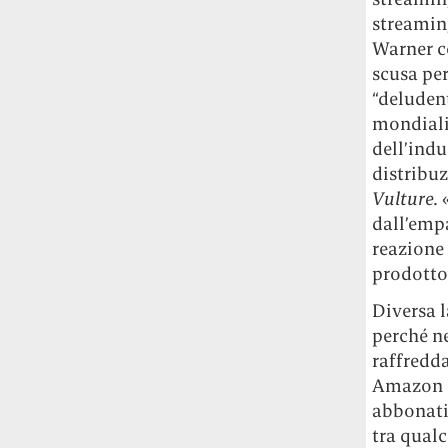
Risultato: 4 morti "in meno" e circa 600
streaming
feriti in più.
Warner co
scusa per
Fred Again ha passato 50 ore
“deludent
consecutive in livestream su YouTube
mondiali)
per completare il suo nuovo mixtape
Lo
ha fatto insieme al collettivo LATIN
dell’indu
MAFIA, registrato tutto a Città del
distribuz
Messico e intitolato (didascalicamente
Vulture.
ma efficacemente) 9 months & 50 hours.
dall’empa
reazione 
I Massive Attack sono stati banditi a
prodotto 
vita da Singapore dopo aver esposto la
bandiera della Palestina durante un
Diversa l
concerto
Prima di essere espulsi hanno
perché n
subìto perquisizioni e il sequestro dei
raffredda
passaporti. «Un'esperienza surreale», l'ha
Amazon P
definita la band.
abbonati,
tra qualc