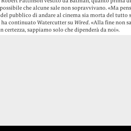
e Robert Pattinson vestito da Batman, quanto prima d
 possibile che alcune sale non sopravvivano. «Ma pen
 del pubblico di andare al cinema sia morta del tutto 
, ha continuato Watercutter su
Wired
. «Alla fine non 
on certezza, sappiamo solo che dipenderà da noi».