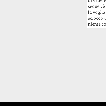
di veder
sequel, è
la voglia
sciocco»
niente c