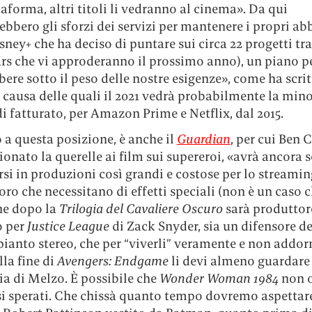
aforma, altri titoli li vedranno al cinema». Da qui
bbero gli sforzi dei servizi per mantenere i propri ab
ney+ che ha deciso di puntare sui circa 22 progetti tr
ars che vi approderanno il prossimo anno), un piano p
re sotto il peso delle nostre esigenze», come ha scri
a causa delle quali il 2021 vedrà probabilmente la min
di fatturato, per Amazon Prime e Netflix, dal 2015.
 a questa posizione, è anche il
Guardian
, per cui Ben 
onato la querelle ai film sui supereroi, «avrà ancora 
i in produzioni così grandi e costose per lo streamin
oro che necessitano di effetti speciali (non è un caso 
he dopo la
Trilogia del Cavaliere Oscuro
sarà produttor
o per
Justice League
di Zack Snyder, sia un difensore de
pianto stereo, che per “viverli” veramente e non addo
la fine di
Avengers: Endgame
li devi almeno guardare
ia di Melzo. È possibile che
Wonder Woman 1984
non o
ssi sperati. Che chissà quanto tempo dovremo aspettar