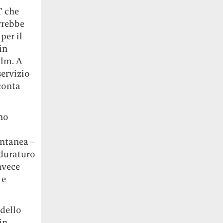
T che
vrebbe
per il
in
ilm. A
servizio
conta
ano
entanea –
 duraturo
invece
 e
 dello
in