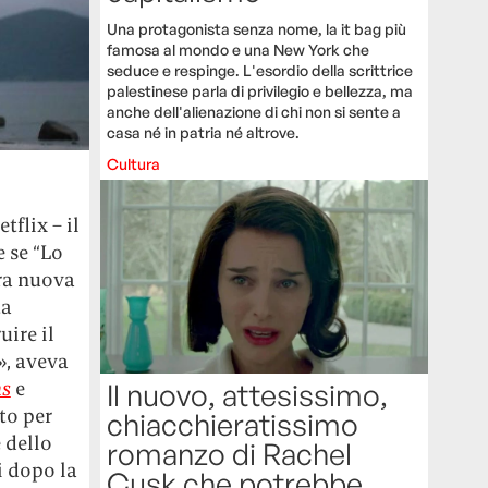
Una protagonista senza nome, la it bag più
famosa al mondo e una New York che
seduce e respinge. L'esordio della scrittrice
palestinese parla di privilegio e bellezza, ma
anche dell'alienazione di chi non si sente a
casa né in patria né altrove.
Cultura
tflix – il
e se “Lo
tra nuova
ta
ire il
», aveva
s
e
Il nuovo, attesissimo,
to per
chiacchieratissimo
 dello
romanzo di Rachel
i dopo la
Cusk che potrebbe