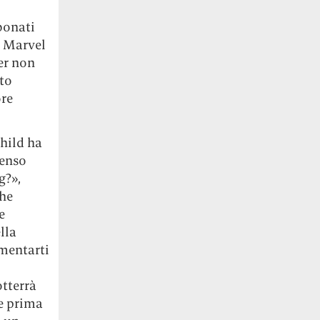
bonati
a Marvel
er non
tto
ore
Child ha
senso
g?»,
che
e
lla
rmentarti
tterrà
e prima