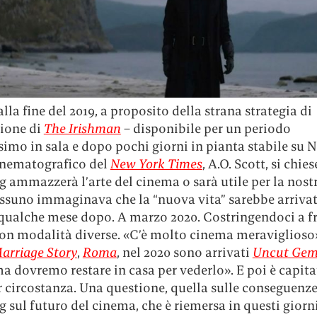
la fine del 2019, a proposito della strana strategia di
zione di
The Irishman
– disponibile per un periodo
simo in sala e dopo pochi giorni in pianta stabile su Ne
cinematografico del
New York Times
, A.O. Scott, si chies
g ammazzerà l’arte del cinema o sarà utile per la nos
nessuno immaginava che la “nuova vita” sarebbe arriva
qualche mese dopo. A marzo 2020. Costringendoci a fru
n modalità diverse. «C’è molto cinema meraviglioso
arriage Story
,
Roma
, nel 2020 sono arrivati
Uncut Gem
ma dovremo restare in casa per vederlo». E poi è capita
r circostanza. Una questione, quella sulle conseguenze
 sul futuro del cinema, che è riemersa in questi giorn