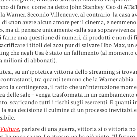
nno di fare», come ha detto John Stankey, Ceo di AT&
la Warner. Secondo Villeneuve, al contrario, la casa a
 di «non avere alcun amore per il cinema, e nemmeno 
», ma di pensare unicamente «alla sua sopravvivenza 
i farne una questione di numeri, di prodotti e non di f
sacrificare i titoli del 2021 pur di salvare Hbo Max, un 
ming che negli Usa è stato un fallimento (al momento 
 milioni di abbonati).
titesi, su un’ipotetica vittoria dello streaming si trov
 contrastanti, tra quanti temono che la Warner abbia
ato la contingenza, il fatto che un’interruzione mom
ura delle sale – venga trasformata in un cambiamento
to, scaricando tutti i rischi sugli esercenti. E quanti 
la sua decisione il culmine di un processo inevitabile
ibile.
Vulture
, parlare di una guerra, vittoria sì o vittoria no
, ha poco senso. Lo streaming ha già vinto, “Il futuro 