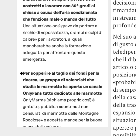
decisione
costretti a lavorare con 30° gradi al
rimandati
chiuso a causa dell’aria condizionata
in stream
che funziona male o manca del tutto
profonde
Una situazione così grave da portare al
rischio di «spossatezza, crampi e colpi di
Nel suo a
calore» per i lavoratori, ai quali
di gusto 
mancherebbe anche la formazione
teledipe
adeguata per affrontare questa
che il di
emergenza.
articolo 
Per sopperire al taglio dei fondi per la
posizione
ricerca, un gruppo di scienziati che
«probabi
studia le marmotte ha aperto un canale
di sempre
OnlyFans tutto dedicato alle marmotte
della cas
OnlyMarms (si chiama proprio così) è
della tra
gratuito, pubblica «contenuti non
espansio
censurati di marmotte dalle Montagne
situazion
Rocciose» e accetta mance per la buona
causa della scienza.
aperte o 
possibili