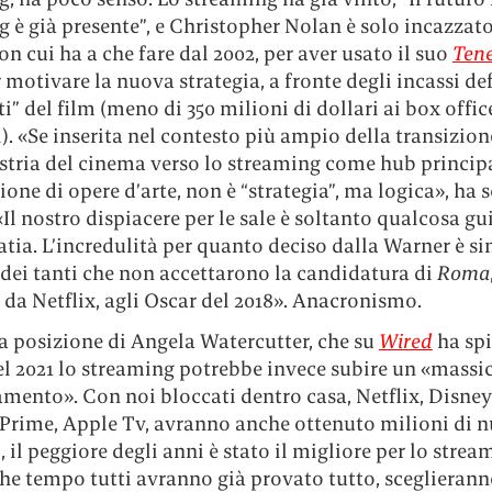
 è già presente”, e Christopher Nolan è solo incazzato
n cui ha a che fare dal 2002, per aver usato il suo
Ten
 motivare la nuova strategia, a fronte degli incassi def
i” del film (meno di 350 milioni di dollari ai box offic
. «Se inserita nel contesto più ampio della transizion
stria del cinema verso lo streaming come hub principa
ione di opere d’arte, non è “strategia”, ma logica», ha s
«Il nostro dispiacere per le sale è soltanto qualcosa g
tia. L’incredulità per quanto deciso dalla Warner è si
dei tanti che non accettarono la candidatura di
Roma
da Netflix, agli Oscar del 2018». Anacronismo.
a posizione di Angela Watercutter, che su
Wired
ha sp
el 2021 lo streaming potrebbe invece subire un «massi
mento». Con noi bloccati dentro casa, Netflix, Disney
rime, Apple Tv, avranno anche ottenuto milioni di n
 il peggiore degli anni è stato il migliore per lo stre
he tempo tutti avranno già provato tutto, sceglierann