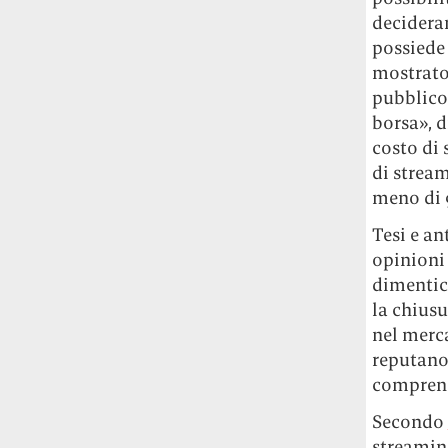
Le ondate di caldo potrebbero far
decidera
aumentare il prezzo del cibo più della
possiede 
guerra in Iran e della crisi nello Stretto
mostrato
di Hormuz
Addirittura un punto
pubblico
percentuale di inflazione alimentare in
borsa», d
più, un aumento del costo del cibo che
costo di 
nel 2027 rischia di arrivare al 3 per cento.
di strea
Il ristorante Trippa ha tolto dal menù i
meno di 9
suoi due piatti più celebri perché troppe
Tesi e an
persone prendevano solo quelli per
opinioni
fotografarli
L'ha spiegato lo chef Diego
Rossi, per provare a sfuggire alle
dimentic
tendenze dettate da Instagram anche
la chius
sulla ristorazione.
nel merca
reputano 
Il Pentagono ha improvvisamente
comprens
cambiato il modo in cui conta i morti e i
feriti nella guerra in Iran
Pare su
Secondo
richiesta diretta dalla Casa Bianca.
streaming