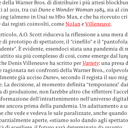
 della Warner Bros. di distribuire i più attesi blockbus
 al 2021, tra cui
Dune
e
Wonder Woman 1984
, sia al c
ing (almeno in Usa) su Hbo Max, e che ha ricevuto cri
 dai registi coinvolti, come
Nolan
e
Villeneuve
.
rticolo, A.O. Scott riduceva la riflessione a una mera 
e di prototipo di spettatore, il “cinefilo” e il “pantofol
ndente”. È evidente, essendoci stata una pandemia di 
battito sia più complesso di così, come emerge dal lu
che Denis Villeneuve ha scritto per
Variety
: una presa d
 ragionata nei confronti della Warner Bros., colpevole
lmente già ucciso
Dune
», secondo il regista il suo mig
. La decisione, al momento definita “temporanea” dai 
a di produzione, non farebbe altro che riflettere l’acc
sformazione dell’intrattenimento nell’universo digital
ne ancora prima della pandemia. Un adattamento a u
e che vede e vedeva le sale paralizzate, anche quando
parzialmente aperte, «stiamo solo dando agli spettato
tà di scegliere, il futuro sarà determinato da quanto