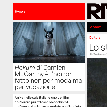
Hype ↓
About
Cultura
Lo s
di
Corinne 
Hokum
di Damien
McCarthy è l’horror
fatto non per moda ma
per vocazione
Arriva nelle sale italiane uno dei film
dell'orrore più attesi e chiacchierati
dell'anno. Ne abbiamo parlato con il regista