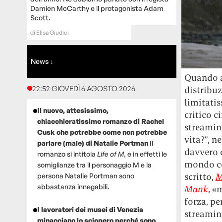
Damien McCarthy e il protagonista Adam
Scott.
di
Elisa Giudici
News ↓
Quando al
22:52 GIOVEDÌ 6 AGOSTO 2026
distribu
limitatis
Il nuovo, attesissimo,
critico 
chiacchieratissimo romanzo di Rachel
streamin
Cusk che potrebbe come non potrebbe
vita?”, 
parlare (male) di Natalie Portman
Il
davvero 
romanzo si intitola
Life of M
, e in effetti le
mondo co
somiglianze tra il personaggio M e la
scritto,
M
persona Natalie Portman sono
abbastanza innegabili.
Mank
, «
forza, pe
I lavoratori dei musei di Venezia
streaming
minacciano lo sciopero perché sono