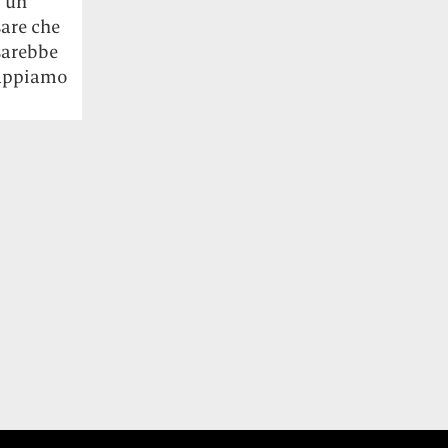
i un
sare che
sarebbe
sappiamo