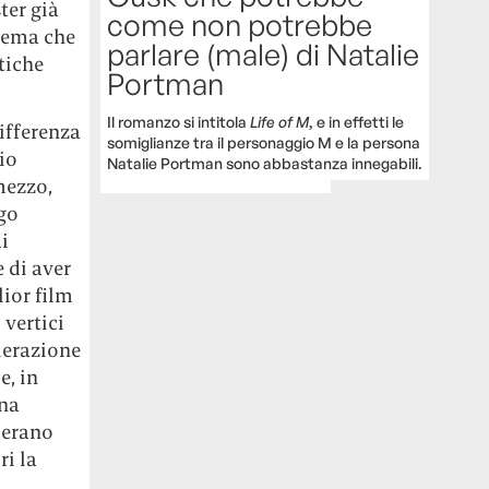
ter già
come non potrebbe
inema che
parlare (male) di Natalie
tiche
Portman
Il romanzo si intitola
Life of M
, e in effetti le
differenza
somiglianze tra il personaggio M e la persona
aio
Natalie Portman sono abbastanza innegabili.
mezzo,
ngo
i
 di aver
lior film
vertici
elerazione
e, in
na
 erano
ri la