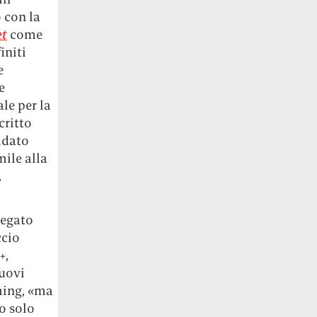
 con la
et
come
initi
e
e
le per la
critto
uidato
mile alla
,
iegato
ccio
+,
uovi
aming, «ma
o solo