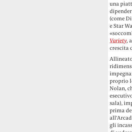
una piatt
dipendere
(come Dis
e Star W
«soccombe
Variety
, 
crescita 
Allineato
ridimensi
impegnars
proprio l
Nolan, c
esecutiv
sala), im
prima del
all’Arcad
gli inca