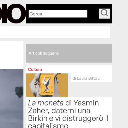
_
?
Articoli Suggeriti
Cultura
di
Laura Bittau
La moneta
di Yasmin
Zaher, datemi una
Birkin e vi distruggerò il
capitalismo