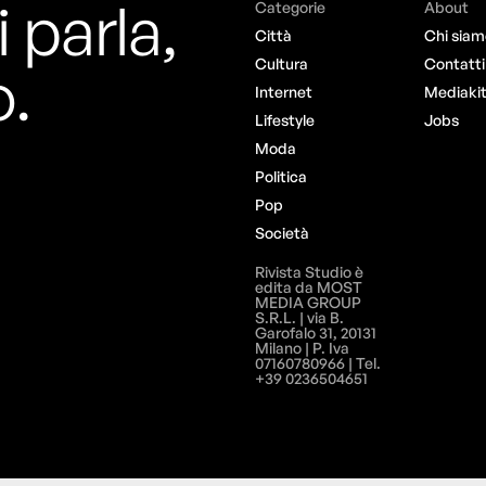
i parla,
Categorie
About
Città
Chi siam
o.
Cultura
Contatti
Internet
Mediaki
Lifestyle
Jobs
Moda
Politica
Pop
Società
Rivista Studio è
edita da MOST
MEDIA GROUP
S.R.L. | via B.
Garofalo 31, 20131
Milano | P. Iva
07160780966 | Tel.
+39 0236504651