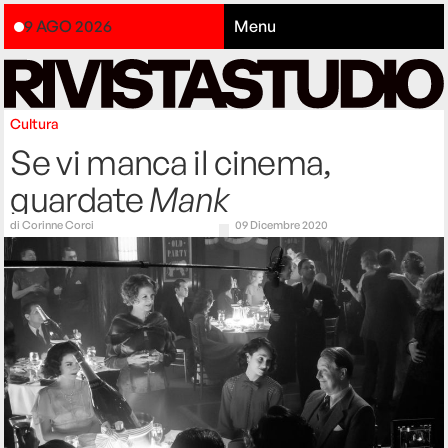
9 AGO 2026
Menu
Cultura
Se vi manca il cinema,
guardate
Mank
di
Corinne Corci
09 Dicembre 2020