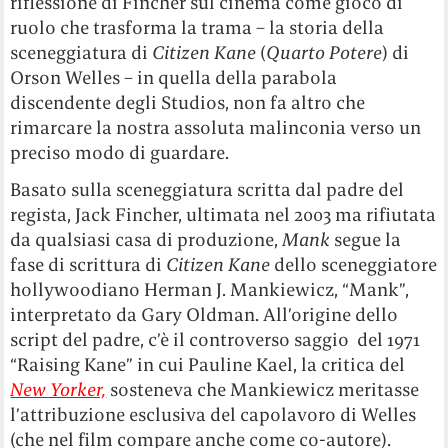
riflessione di Fincher sul cinema come gioco di
ruolo che trasforma la trama – la storia della
sceneggiatura di
Citizen Kane
(
Quarto Potere
) di
Orson Welles – in quella della parabola
discendente degli Studios, non fa altro che
rimarcare la nostra assoluta malinconia verso un
preciso modo di guardare.
Basato sulla sceneggiatura scritta dal padre del
regista, Jack Fincher, ultimata nel 2003 ma rifiutata
da qualsiasi casa di produzione,
Mank
segue la
fase di scrittura di
Citizen Kane
dello sceneggiatore
hollywoodiano Herman J. Mankiewicz, “Mank”,
interpretato da Gary Oldman. All’origine dello
script del padre, c’è il controverso saggio del 1971
“Raising Kane” in cui Pauline Kael, la critica del
New Yorker,
sosteneva che Mankiewicz meritasse
l’attribuzione esclusiva del capolavoro di Welles
(che nel film compare anche come co-autore).