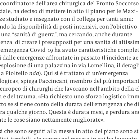
coordinatore dell’area chirurgica del Pronto Soccorso
dale, ha deciso di mettere in atto il piano per le Maxi-
 studiato e insegnato con il collega per tanti anni:
o la disponibilità di posti intensivi, con l’obiettivo
e una “sanità di guerra”, ma cercando, anche durante
nza, di creare i presupposti per una sanità di altissim
l’emergenza Covid-19 ha avuto caratteristiche compl
i dalle emergenze affrontate in passato (l’incidente ae
’esplosione di una palazzina in via Lomellina, il dera
 a Pioltello
nda
). Qui si è trattato di un’emergenza
ologica», spiega Faccincani, membro del più importan
europeo di chirurghi che lavorano nell’ambito della c
a e del trauma. «Ha richiesto uno sforzo logistico im
to se si tiene conto della durata dell’emergenza che di
ra qualche giorno. Questa è durata mesi, e perdura an
te le cose siano nettamente migliorate».
i che sono seguiti alla messa in atto del piano sono st
vi, terribili. «In genere nel reparto in cui ho lavora