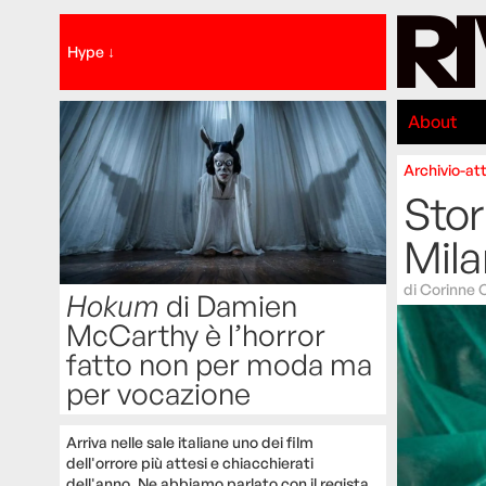
Hype ↓
About
Archivio-att
Stor
Mil
di
Corinne 
Hokum
di Damien
McCarthy è l’horror
fatto non per moda ma
per vocazione
Arriva nelle sale italiane uno dei film
dell'orrore più attesi e chiacchierati
dell'anno. Ne abbiamo parlato con il regista