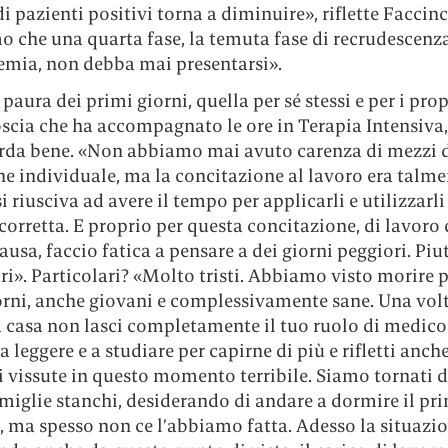
 pazienti positivi torna a diminuire», riflette Faccinc
o che una quarta fase, la temuta fase di recrudescenz
demia, non debba mai presentarsi».
 paura dei primi giorni, quella per sé stessi e per i propr
oscia che ha accompagnato le ore in Terapia Intensiva
corda bene. «Non abbiamo mai avuto carenza di mezzi 
e individuale, ma la concitazione al lavoro era talme
i riusciva ad avere il tempo per applicarli e utilizzarli
orretta. E proprio per questa concitazione, di lavoro
ausa, faccio fatica a pensare a dei giorni peggiori. Piu
ri». Particolari? «Molto tristi. Abbiamo visto morire 
iorni, anche giovani e complessivamente sane. Una vol
 casa non lasci completamente il tuo ruolo di medico 
a leggere e a studiare per capirne di più e rifletti anche
 vissute in questo momento terribile. Siamo tornati d
miglie stanchi, desiderando di andare a dormire il pr
, ma spesso non ce l’abbiamo fatta. Adesso la situazio