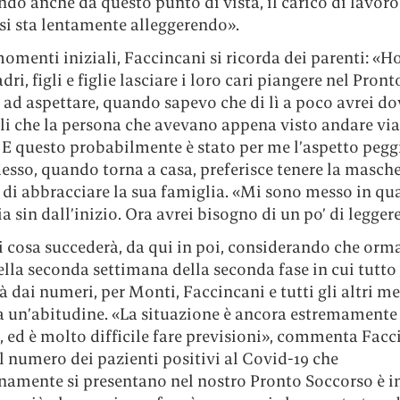
do anche da questo punto di vista, il carico di lavoro
si sta lentamente alleggerendo».
omenti iniziali, Faccincani si ricorda dei parenti: «Ho
dri, figli e figlie lasciare i loro cari piangere nel Pront
 ad aspettare, quando sapevo che di lì a poco avrei d
li che la persona che avevano appena visto andare vi
. E questo probabilmente è stato per me l’aspetto pegg
sso, quando torna a casa, preferisce tenere la masche
 di abbracciare la sua famiglia. «Mi sono messo in q
a sin dall’inizio. Ora avrei bisogno di un po’ di legger
i cosa succederà, da qui in poi, considerando che orm
ella seconda settimana della seconda fase in cui tutto
 dai numeri, per Monti, Faccincani e tutti gli altri me
a un’abitudine. «La situazione è ancora estremamente
, ed è molto difficile fare previsioni», commenta Facc
il numero dei pazienti positivi al Covid-19 che
namente si presentano nel nostro Pronto Soccorso è in