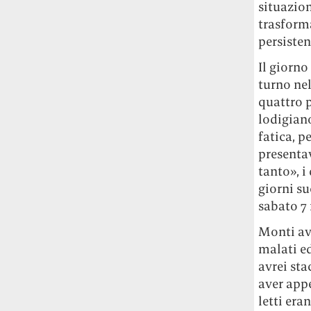
situazion
Le ondate di caldo potrebbero far
trasforma
aumentare il prezzo del cibo più della
persisten
guerra in Iran e della crisi nello Stretto
di Hormuz
Addirittura un punto
Il giorno
percentuale di inflazione alimentare in
turno nel
più, un aumento del costo del cibo che
quattro p
nel 2027 rischia di arrivare al 3 per cento.
lodigiano
Il ristorante Trippa ha tolto dal menù i
fatica, p
suoi due piatti più celebri perché troppe
presentav
persone prendevano solo quelli per
tanto», i
fotografarli
L'ha spiegato lo chef Diego
giorni su
Rossi, per provare a sfuggire alle
sabato 7
tendenze dettate da Instagram anche
sulla ristorazione.
Monti ave
malati e
Il Pentagono ha improvvisamente
avrei st
cambiato il modo in cui conta i morti e i
aver app
feriti nella guerra in Iran
Pare su
letti era
richiesta diretta dalla Casa Bianca.