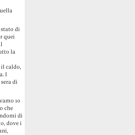
uella
 stato di
r quei
l
utto la
il caldo,
. I
 sera di
evamo 10
o che
endomi di
o, dove i
ani,