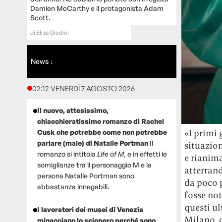
Damien McCarthy e il protagonista Adam
Scott.
di
Elisa Giudici
News ↓
02:12 VENERDÌ 7 AGOSTO 2026
Il nuovo, attesissimo,
chiacchieratissimo romanzo di Rachel
«I primi 
Cusk che potrebbe come non potrebbe
parlare (male) di Natalie Portman
Il
situazion
romanzo si intitola
Life of M
, e in effetti le
e rianima
somiglianze tra il personaggio M e la
atterran
persona Natalie Portman sono
da poco p
abbastanza innegabili.
fosse not
questi ul
I lavoratori dei musei di Venezia
Milano, 
minacciano lo sciopero perché sono