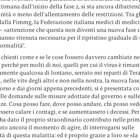
timana dall’inizio della fase 2, si sta ancora dibatten
nità o meno dell’allentamento delle restrizioni. Tra g
 dalla Fimmg, la Federazione italiana medici di medic
– «attenzione che questa non diventi una nuova fase 1
hanno ritenuta necessaria per il ripristino graduale di
ormalità”.
chiesti come e se le cose fossero davvero cambiate ne
 perché per molti di noi, quelli per cui il virus è rimas
mente qualcosa di lontano, serrato nei reparti di Ter
, nelle vite degli altri e non nella nostra, la nuova fase
orso e dai giorni appena precedenti, si è presentata c
elle domande sulle misure adottate dal governo e sull
ze. Cosa posso fare, dove posso andare, chi posso vede
sero calare i contagi, e se aumentassero i decessi. Per
 ha dato il proprio straordinario contributo nelle prime
ato ancora il momento di agire, di interrogarsi sulle
tà di questa malattia: ed è proprio grazie a loro se «la