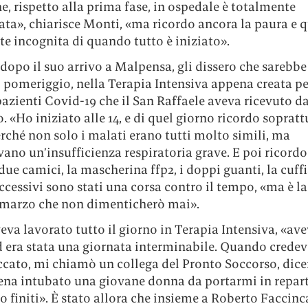
e, rispetto alla prima fase, in ospedale è totalmente
ta», chiarisce Monti, «ma ricordo ancora la paura e q
te incognita di quando tutto è iniziato».
 dopo il suo arrivo a Malpensa, gli dissero che sarebbe
 pomeriggio, nella Terapia Intensiva appena creata pe
azienti Covid-19 che il San Raffaele aveva ricevuto da
. «Ho iniziato alle 14, e di quel giorno ricordo sopratt
erché non solo i malati erano tutti molto simili, ma
ano un’insufficienza respiratoria grave. E poi ricordo 
 due camici, la mascherina ffp2, i doppi guanti, la cuffia
ccessivi sono stati una corsa contro il tempo, «ma è la
 marzo che non dimenticherò mai».
va lavorato tutto il giorno in Terapia Intensiva, «av
d era stata una giornata interminabile. Quando credev
accato, mi chiamò un collega del Pronto Soccorso, dic
ena intubato una giovane donna da portarmi in repart
no finiti». È stato allora che insieme a Roberto Faccinc