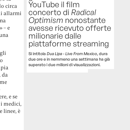
YouTube il film
do circa
concerto di
Radical
li allarmi
Optimism
nonostante
ina
avesse ricevuto offerte
» – e
milionarie dalle
 una
piattaforme streaming
gli
Si intitola
Dua Lipa - Live From Mexico
, dura
due ore e in nemmeno una settimana ha già
to
superato i due milioni di visualizzazioni.
apia
, da
ome
e
re, e se
 i medici,
 linee, è