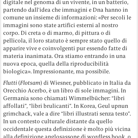
digitale nel genoma di un vivente, in un batterio,
partendo dall’idea che immagini e Dna hanno in
comune un insieme di informazioni: «Per secoli le
immagini sono state artifici esterni al nostro
corpo. Di creta o di marmo, di pittura o di
pellicola, il loro statuto è sempre stato quello di
apparire vive e coinvolgenti pur essendo fatte di
materia inanimata. Ora stiamo entrando in una
nuova epoca, quella della riproducibilità
biologica». Impressionante, ma possibile.
Flutti
(
Flotsam
) di Wiesner, pubblicato in Italia da
Orecchio Acerbo, è un libro di sole immagini. In
Germania sono chiamati Wimmelbücher: “libri
affollati”, “libri brulicanti”. In Korea, Geul upnun
grimchack, vale a dire “libri illustrati senza testo”.
In un contesto culturale distante da quello
occidentale questa definizione è molto più vicina
alla definizione anglosassone di wordless book, o