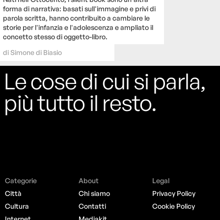
forma di narrativa: basati sull'immagine e privi di
parola scritta, hanno contribuito a cambiare le
storie per l'infanzia e l'adolescenza e ampliato il
concetto stesso di oggetto-libro.
di
Simone di Biasio
Le cose di cui si parla,
più tutto il resto.
Categorie
About
Legal
Città
Chi siamo
Privacy Policy
Cultura
Contatti
Cookie Policy
Internet
Mediakit