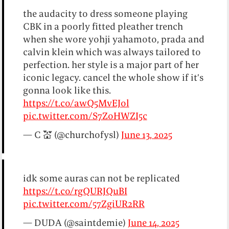
the audacity to dress someone playing
CBK in a poorly fitted pleather trench
when she wore yohji yahamoto, prada and
calvin klein which was always tailored to
perfection. her style is a major part of her
iconic legacy. cancel the whole show if it’s
gonna look like this.
https://t.co/awQ5MvEJol
pic.twitter.com/S7ZoHWZI5c
— C 💒 (@churchofysl)
June 13, 2025
idk some auras can not be replicated
https://t.co/rgQURJQuBI
pic.twitter.com/57ZgiUR2RR
— DUDA (@saintdemie)
June 14, 2025