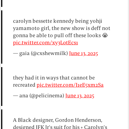
carolyn bessette kennedy being yohji
yamamoto girl, the new show is deff not
gonna be able to pull off these looks 😭
pic.twitter.com/xy3L0tEcs1
— gaia (@cxshewmilk)
June 13, 2025
they had it in ways that cannot be
recreated
pic.twitter.com/I1eE5xm2Sa
— ana (@pelicinema)
June 13, 2025
A Black designer, Gordon Henderson,
designed JFK Jr’s suit for his + Carolyn’s