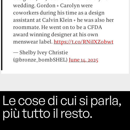
wedding. Gordon + Carolyn were
coworkers during his time as a design
assistant at Calvin Klein + he was also her
roommate. He went on to be a CFDA
award winning designer at his own
menswear label.
https://t.co/RNiIXZobwt
— Shelby Ivey Christie
(@bronze_bombSHEL)
June 14, 2025
Le cose di cui si parla,
più tutto il resto.