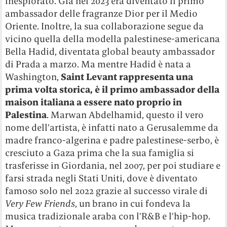
inesplorato. Già nel 2023 era diventato il primo
ambassador delle fragranze Dior per il Medio
Oriente. Inoltre, la sua collaborazione segue da
vicino quella della modella palestinese-americana
Bella Hadid, diventata global beauty ambassador
di Prada a marzo. Ma mentre Hadid è nata a
Washington,
Saint Levant rappresenta una
prima volta storica, è il primo ambassador della
maison italiana a essere nato proprio in
Palestina
.
Marwan Abdelhamid, questo il vero
nome dell’artista, è infatti nato a Gerusalemme da
madre franco-algerina e padre palestinese-serbo, è
cresciuto a Gaza prima che la sua famiglia si
trasferisse in Giordania, nel 2007, per poi studiare e
farsi strada negli Stati Uniti, dove è d
iventato
famoso solo nel 2022 grazie al successo virale di
Very Few Friends
, un brano in cui fondeva la
musica tradizionale araba con l’R&B e l’hip-hop.