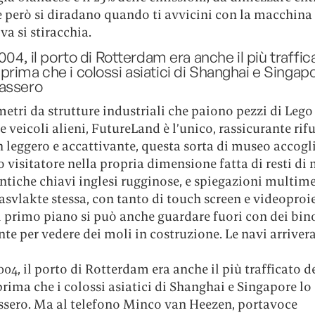
e però si diradano quando ti avvicini con la macchina 
va si stiracchia.
2004, il porto di Rotterdam era anche il più traffic
rima che i colossi asiatici di Shanghai e Singapo
assero
etri da strutture industriali che paiono pezzi di Lego 
e veicoli alieni, FutureLand è l’unico, rassicurante rif
 leggero e accattivante, questa sorta di museo accogli
 visitatore nella propria dimensione fatta di resti d
tiche chiavi inglesi rugginose, e spiegazioni multime
svlakte stessa, con tanto di touch screen e videoproi
 primo piano si può anche guardare fuori con dei bino
e per vedere dei moli in costruzione. Le navi arriver
004, il porto di Rotterdam era anche il più trafficato d
ima che i colossi asiatici di Shanghai e Singapore lo
ssero. Ma al telefono Minco van Heezen, portavoce