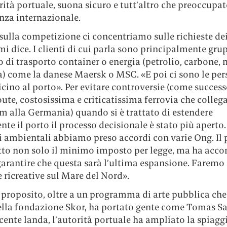
rità portuale, suona sicuro e tutt’altro che preoccupat
nza internazionale.
sulla competizione ci concentriamo sulle richieste dei
 mi dice. I clienti di cui parla sono principalmente grup
 di trasporto container o energia (petrolio, carbone,
) come la danese Maersk o MSC. «E poi ci sono le per
cino al porto». Per evitare controversie (come success
te, costosissima e criticatissima ferrovia che colleg
m alla Germania) quando si è trattato di estendere
e il porto il processo decisionale è stato più aperto. 
i ambientali abbiamo preso accordi con varie Ong. Il 
tto non solo il minimo imposto per legge, ma ha acco
garantire che questa sarà l’ultima espansione. Faremo
e ricreative sul Mare del Nord».
 proposito, oltre a un programma di arte pubblica che
della fondazione Skor, ha portato gente come Tomas S
cente landa, l’autorità portuale ha ampliato la spiaggi