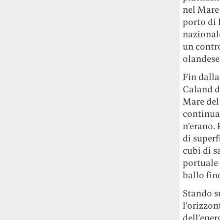
studia le marmotte ha aperto un canale
nel Mare 
OnlyFans tutto dedicato alle marmotte
porto di 
OnlyMarms (si chiama proprio così) è
nazionale
gratuito, pubblica «contenuti non
un contr
censurati di marmotte dalle Montagne
olandese
Rocciose» e accetta mance per la buona
causa della scienza.
Fin dalla
Caland di
Le ondate di caldo potrebbero far
Mare del 
aumentare il prezzo del cibo più della
continuat
guerra in Iran e della crisi nello Stretto
n’erano. 
di Hormuz
Addirittura un punto
di superf
percentuale di inflazione alimentare in
più, un aumento del costo del cibo che
cubi di s
nel 2027 rischia di arrivare al 3 per cento.
portuale 
ballo fin
Il ristorante Trippa ha tolto dal menù i
Stando s
suoi due piatti più celebri perché troppe
persone prendevano solo quelli per
l’orizzon
fotografarli
L'ha spiegato lo chef Diego
dell’ener