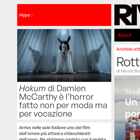
Hype ↓
About
Archivio-att
Rot
di
Nicola Bo
Hokum
di Damien
McCarthy è l’horror
fatto non per moda ma
per vocazione
Arriva nelle sale italiane uno dei film
dell'orrore più attesi e chiacchierati
dell'anno. Ne abbiamo parlato con il regista