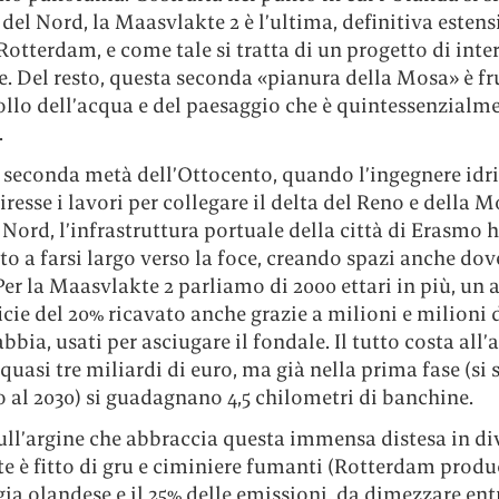
del Nord, la Maasvlakte 2 è l’ultima, definitiva estens
Rotterdam, e come tale si tratta di un progetto di inte
. Del resto, questa seconda «pianura della Mosa» è fr
ollo dell’acqua e del paesaggio che è quintessenzialm
.
 seconda metà dell’Ottocento, quando l’ingegnere idri
resse i lavori per collegare il delta del Reno e della M
Nord, l’infrastruttura portuale della città di Erasmo 
o a farsi largo verso la foce, creando spazi anche dov
Per la Maasvlakte 2 parliamo di 2000 ettari in più, u
icie del 20% ricavato anche grazie a milioni e milioni 
abbia, usati per asciugare il fondale. Il tutto costa all’
quasi tre miliardi di euro, ma già nella prima fase (si 
o al 2030) si guadagnano 4,5 chilometri di banchine.
ull’argine che abbraccia questa immensa distesa in di
te è fitto di gru e ciminiere fumanti (Rotterdam produc
gia olandese e il 25% delle emissioni, da dimezzare entr