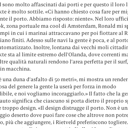
d sono molto affascinati dai porti e per questo il loro 
e è molto sottile. «Ci hanno chiesto cosa fare per mi
te il porto. Abbiamo risposto: niente». Nel loro uffic
k, zona portuale ma cool di Amsterdam, Ronald mi s
mpi in cui i marinai attraccavano per poi fiottare al 
siano finiti. Adesso sulle navi la gente è poca, e al por
utomatizzato. Inoltre, lontana dai vecchi moli cittadin
e sta al limite estremo dell’Olanda, dove correnti ma
ltre qualità naturali rendono l’area perfetta per il surf
 in macchina.
 una duna d’asfalto di 50 metri», mi mostra un render
osa del genere la gente la userà per forza in modo
bile, e noi vogliamo incoraggiarlo.» Il fatto che la ge
auto significa che ciascuno si porta dietro il proprio s
 troppo design. «Il design distrugge il porto. Non è una
gio deserto dove puoi fare cose che altrove non potres
o, più che aggiungere, i Rietveld preferiscono togliere.