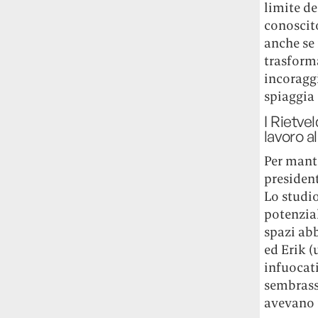
limite d
conoscito
anche se
trasforma
incoraggi
spiaggia 
I Rietve
lavoro a
Per mant
president
Lo studio
potenzial
spazi abb
ed Erik (
infuocat
sembrasse
avevano 