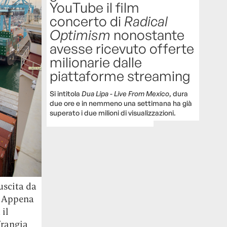
YouTube il film
concerto di
Radical
Optimism
nonostante
avesse ricevuto offerte
milionarie dalle
piattaforme streaming
Si intitola
Dua Lipa - Live From Mexico
, dura
due ore e in nemmeno una settimana ha già
superato i due milioni di visualizzazioni.
uscita da
a. Appena
 il
frangia