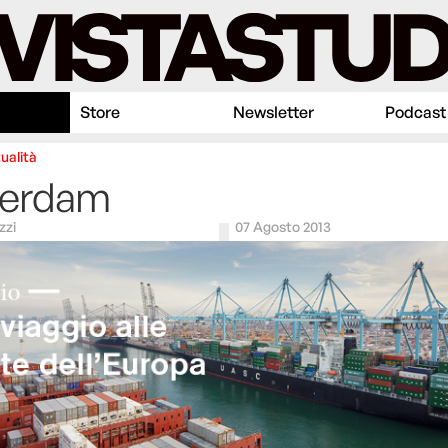
Store
Newsletter
Podcast
ualità
terdam
zzi
07 Agosto 2013