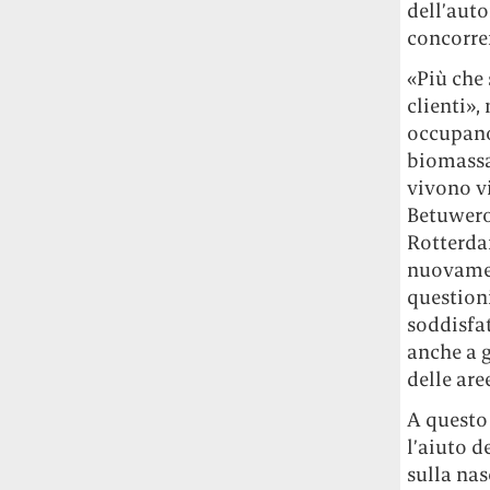
dell’auto
concorre
«Più che 
clienti»,
occupano
biomassa
vivono vi
Betuwerou
Rotterda
nuovament
question
soddisfa
anche a 
delle are
A questo
l’aiuto 
sulla nas