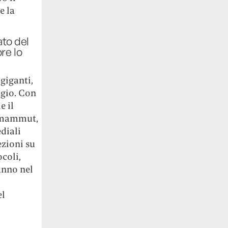
e la
ato del
re lo
giganti,
ugio. Con
e il
i mammut,
diali
ezioni su
coli,
anno nel
el