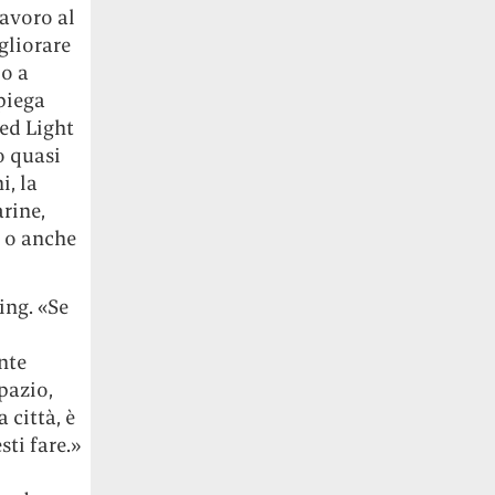
lavoro al
gliorare
io a
piega
Red Light
to quasi
i, la
rine,
, o anche
ing. «Se
nte
pazio,
 città, è
ti fare.»