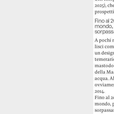
Rossi, per provare a sfuggire alle
2025), ch
tendenze dettate da Instagram anche
prospetti
sulla ristorazione.
Fino al 
mondo, p
Il Pentagono ha improvvisamente
sorpass
cambiato il modo in cui conta i morti e i
feriti nella guerra in Iran
Pare su
A pochi m
richiesta diretta dalla Casa Bianca.
lisci com
Risultato: 4 morti "in meno" e circa 600
un design
feriti in più.
temerario
mastodon
Fred Again ha passato 50 ore
consecutive in livestream su YouTube
della Maa
per completare il suo nuovo mixtape
Lo
acqua. Al
ha fatto insieme al collettivo LATIN
ovviament
MAFIA, registrato tutto a Città del
2014.
Messico e intitolato (didascalicamente
Fino al 2
ma efficacemente) 9 months & 50 hours.
mondo, pr
sorpassa