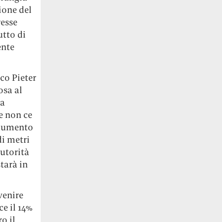
ione del
resse
utto di
ente
co Pieter
osa al
ha
e non ce
n aumento
di metri
autorità
starà in
venire
e il 14%
o il