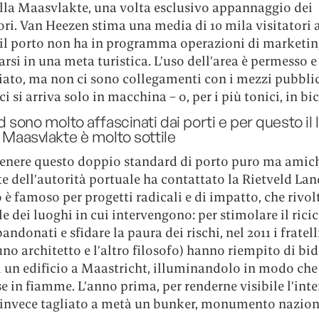
ella Maasvlakte, una volta esclusivo appannaggio dei
ri. Van Heezen stima una media di 10 mila visitatori 
 il porto non ha in programma operazioni di marketin
rsi in una meta turistica. L’uso dell’area è permesso e
ato, ma non ci sono collegamenti con i mezzi pubblici
ci si arriva solo in macchina – o, per i più tonici, in bic
ld sono molto affascinati dai porti e per questo il 
l Maasvlakte è molto sottile
enere questo doppio standard di porto puro ma amiche
e dell’autorità portuale ha contattato la Rietveld La
 è famoso per progetti radicali e di impatto, che rivol
e dei luoghi in cui intervengono: per stimolare il ricic
andonati e sfidare la paura dei rischi, nel 2011 i fratel
uno architetto e l’altro filosofo) hanno riempito di bi
i un edificio a Maastricht, illuminandolo in modo che
 in fiamme. L’anno prima, per renderne visibile l’inte
invece tagliato a metà un bunker, monumento nazion