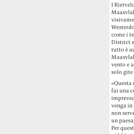
I Rietvel
Maasvlakt
visivamen
Westerdo
come i te
District 
tutto è a
Maasvlakt
vento e a
solo gite
«Questa è
fai una c
imprevedi
venga in 
non serve
un paesag
Per quest