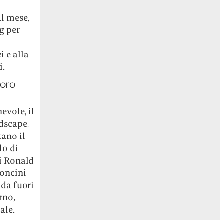
al mese,
g per
 e alla
i.
loro
vole, il
ndscape.
tano il
lo di
li Ronald
doncini
 da fuori
rno,
ale.