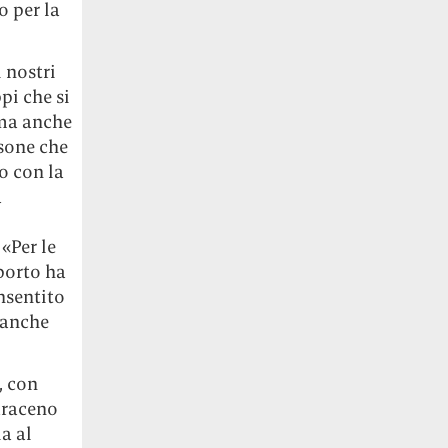
o per la
 nostri
pi che si
 ma anche
sone che
o con la
a
«Per le
porto ha
nsentito
 anche
, con
araceno
a al