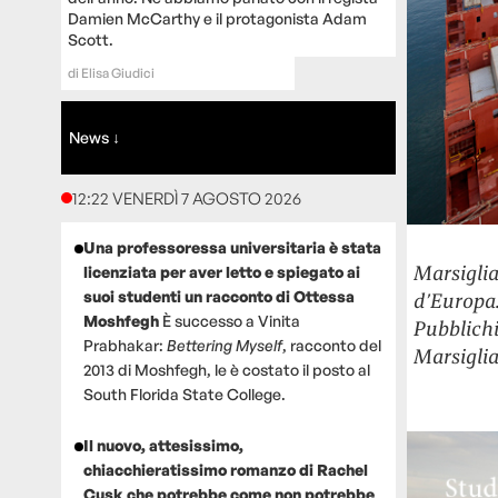
Damien McCarthy e il protagonista Adam
Scott.
di
Elisa Giudici
News ↓
12:22 VENERDÌ 7 AGOSTO 2026
Una professoressa universitaria è stata
Marsiglia
licenziata per aver letto e spiegato ai
suoi studenti un racconto di Ottessa
d’Europa.
Moshfegh
È successo a Vinita
Pubblichi
Prabhakar:
Bettering Myself
, racconto del
Marsiglia
2013 di Moshfegh, le è costato il posto al
South Florida State College.
Il nuovo, attesissimo,
chiacchieratissimo romanzo di Rachel
Cusk che potrebbe come non potrebbe