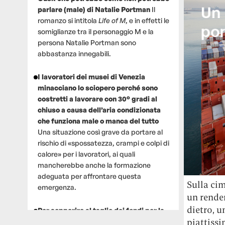
parlare (male) di Natalie Portman
Il
romanzo si intitola
Life of M
, e in effetti le
somiglianze tra il personaggio M e la
persona Natalie Portman sono
abbastanza innegabili.
I lavoratori dei musei di Venezia
minacciano lo sciopero perché sono
costretti a lavorare con 30° gradi al
chiuso a causa dell’aria condizionata
che funziona male o manca del tutto
Una situazione così grave da portare al
rischio di «spossatezza, crampi e colpi di
calore» per i lavoratori, ai quali
mancherebbe anche la formazione
adeguata per affrontare questa
Sulla cim
emergenza.
un render
dietro, u
Per sopperire al taglio dei fondi per la
piattissi
ricerca, un gruppo di scienziati che