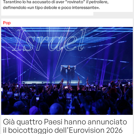
Tarantino lo ha accusato di aver “rovinato”
Il petroliere
,
definendolo «un tipo debole e poco interessante».
Pop
Già quattro Paesi hanno annunciato
il boicottaggio dell’Eurovision 2026