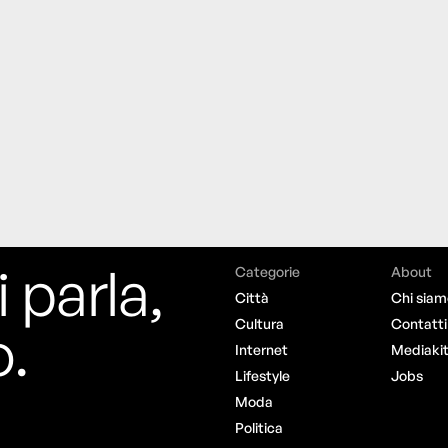
i parla,
Categorie
About
Città
Chi siam
o.
Cultura
Contatti
Internet
Mediaki
Lifestyle
Jobs
Moda
Politica