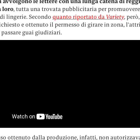
 avvolgono le lettere con una lunga catena di regg
a loro
, tutta una trovata pubblicitaria per promuovere
i lingerie.
Secondo
quanto riportato da
Variety
, però
chiesto e ottenuto il permesso di girare in zona, l’attr
passare guai giudiziari.
so ottenuto dalla produzione, infatti, non autorizzava