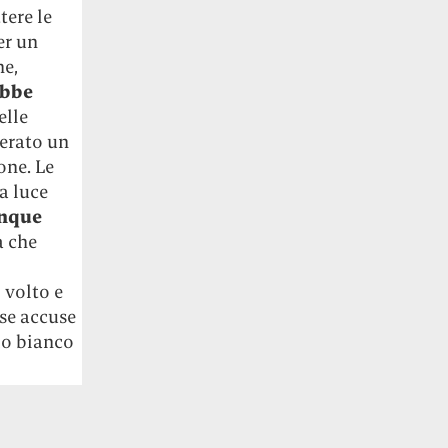
tere le
er un
ne,
ebbe
elle
derato un
one. Le
a luce
unque
a che
 volto e
lse accuse
mo bianco