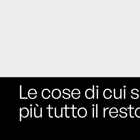
Rossi, per provare a sfuggire alle
tendenze dettate da Instagram anche
sulla ristorazione.
Il Pentagono ha improvvisamente
cambiato il modo in cui conta i morti e i
feriti nella guerra in Iran
Pare su
richiesta diretta dalla Casa Bianca.
Risultato: 4 morti "in meno" e circa 600
feriti in più.
Fred Again ha passato 50 ore
Le cose di cui s
consecutive in livestream su YouTube
per completare il suo nuovo mixtape
Lo
ha fatto insieme al collettivo LATIN
più tutto il rest
MAFIA, registrato tutto a Città del
Messico e intitolato (didascalicamente
ma efficacemente) 9 months & 50 hours.