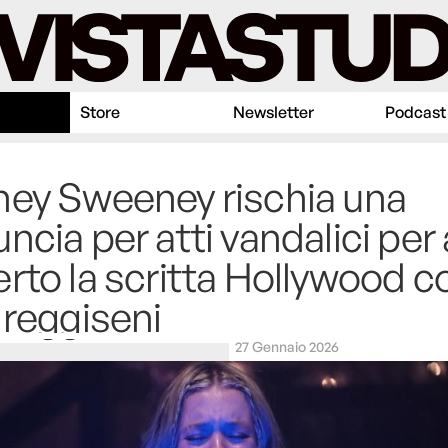
Store
Newsletter
Podcast
ey Sweeney rischia una
ncia per atti vandalici per 
rto la scritta Hollywood co
 reggiseni
27 Gennaio 2026