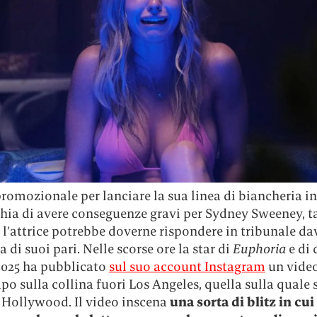
promozionale per lanciare la sua linea di biancheria i
schia di avere conseguenze gravi per Sydney Sweeney, t
 l’attrice potrebbe doverne rispondere in tribunale da
a di suoi pari. Nelle scorse ore la star di
Euphoria
e di 
 2025 ha pubblicato
sul suo account Instagram
un video
o sulla collina fuori Los Angeles, quella sulla quale s
a Hollywood. Il video inscena
una sorta di blitz in cui l