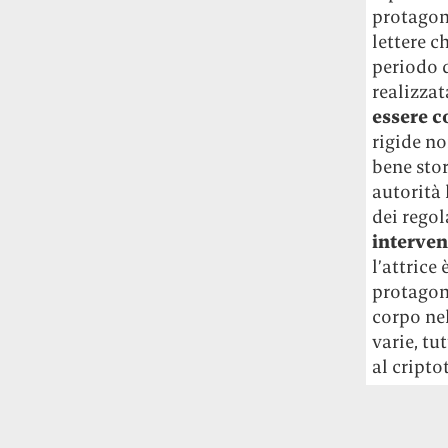
protagon
studia le marmotte ha aperto un canale
OnlyFans tutto dedicato alle marmotte
lettere 
OnlyMarms (si chiama proprio così) è
periodo d
gratuito, pubblica «contenuti non
realizzat
censurati di marmotte dalle Montagne
essere c
Rocciose» e accetta mance per la buona
rigide n
causa della scienza.
bene stor
autorità 
Le ondate di caldo potrebbero far
dei rego
aumentare il prezzo del cibo più della
guerra in Iran e della crisi nello Stretto
interven
di Hormuz
Addirittura un punto
l’attrice
percentuale di inflazione alimentare in
protagon
più, un aumento del costo del cibo che
corpo nel
nel 2027 rischia di arrivare al 3 per cento.
varie, t
al cript
Il ristorante Trippa ha tolto dal menù i
suoi due piatti più celebri perché troppe
persone prendevano solo quelli per
fotografarli
L'ha spiegato lo chef Diego