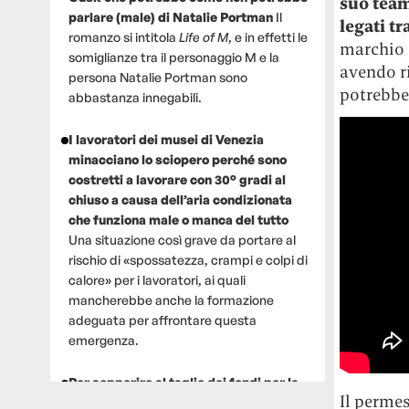
suo team
parlare (male) di Natalie Portman
Il
legati tr
romanzo si intitola
Life of M
, e in effetti le
marchio d
somiglianze tra il personaggio M e la
avendo ri
persona Natalie Portman sono
potrebbe 
abbastanza innegabili.
I lavoratori dei musei di Venezia
minacciano lo sciopero perché sono
costretti a lavorare con 30° gradi al
chiuso a causa dell’aria condizionata
che funziona male o manca del tutto
Una situazione così grave da portare al
rischio di «spossatezza, crampi e colpi di
calore» per i lavoratori, ai quali
mancherebbe anche la formazione
adeguata per affrontare questa
emergenza.
Per sopperire al taglio dei fondi per la
Il permes
ricerca, un gruppo di scienziati che