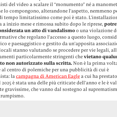
isti del video a scalare il “monumento” né a manomet
che lo compongono, alterandone l’aspetto, nemmeno p
i tempo limitatissimo come poi è stato. L’installazio
a a inizio mese e rimossa subito dopo le riprese,
potr
onsiderata un atto di vandalismo
o una violazione d
ormative che regolano l’accesso a questo luogo, consi
ico e paesaggistico e gestito da un’apposita associazi
locali stanno valutando se procedere per vie legali, all
lamenti particolarmente stringenti che
vietano qual
to non autorizzato sulla scritta.
Non è la prima volt
 è al centro di polemiche per una pubblicità di cui è
ista: la
campagna di American Eagle
a cui ha prestato
 2025 è stata una delle più criticate dell’anno e le è va
utte gravissime, che vanno dal sostegno al suprematis
otrumpismo.