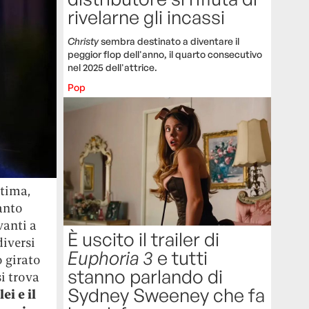
rivelarne gli incassi
Christy
sembra destinato a diventare il
peggior flop dell'anno, il quarto consecutivo
nel 2025 dell'attrice.
Pop
ntima,
anto
vanti a
È uscito il trailer di
diversi
Euphoria 3
e tutti
 girato
stanno parlando di
i trova
Sydney Sweeney che fa
ei e il