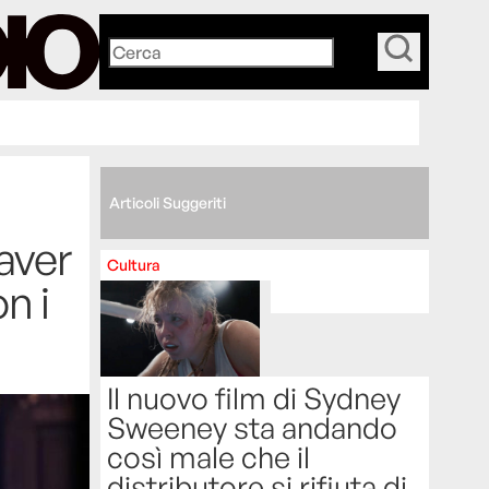
_
Articoli Suggeriti
aver
Cultura
n i
Il nuovo film di Sydney
Sweeney sta andando
così male che il
distributore si rifiuta di