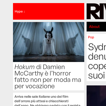
Hype ↓
About
Pop
Sydn
denu
cope
Hokum
di Damien
McCarthy è l’horror
suoi
fatto non per moda ma
per vocazione
Arriva nelle sale italiane uno dei film
dell'orrore più attesi e chiacchierati
dell'anno. Ne abbiamo parlato con il regista