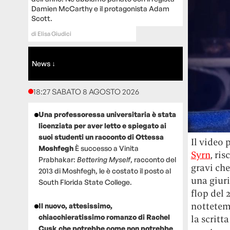
Damien McCarthy e il protagonista Adam
Scott.
di
Elisa Giudici
News ↓
18:27 SABATO 8 AGOSTO 2026
Una professoressa universitaria è stata
licenziata per aver letto e spiegato ai
suoi studenti un racconto di Ottessa
Il video 
Moshfegh
È successo a Vinita
Syrn
, ri
Prabhakar:
Bettering Myself
, racconto del
gravi che
2013 di Moshfegh, le è costato il posto al
una giuri
South Florida State College.
flop del
nottetemp
Il nuovo, attesissimo,
chiacchieratissimo romanzo di Rachel
la scritt
Cusk che potrebbe come non potrebbe