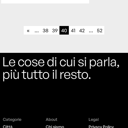
«
...
38
39
40
41
42
...
52
Le cose di cui si parla,
più tutto il resto.
Categorie
About
Legal
Città
Chi siamo
Privacy Policy