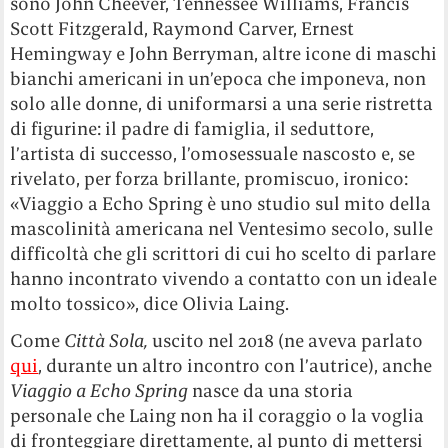
sono John Cheever, Tennessee Williams, Francis
Scott Fitzgerald, Raymond Carver, Ernest
Hemingway e John Berryman, altre icone di maschi
bianchi americani in un’epoca che imponeva, non
solo alle donne, di uniformarsi a una serie ristretta
di figurine: il padre di famiglia, il seduttore,
l’artista di successo, l’omosessuale nascosto e, se
rivelato, per forza brillante, promiscuo, ironico:
«Viaggio a Echo Spring è uno studio sul mito della
mascolinità americana nel Ventesimo secolo, sulle
difficoltà che gli scrittori di cui ho scelto di parlare
hanno incontrato vivendo a contatto con un ideale
molto tossico», dice Olivia Laing.
Come
Città Sola,
uscito nel 2018 (ne aveva parlato
qui
, durante un altro incontro con l’autrice), anche
Viaggio a Echo Spring
nasce da una storia
personale che Laing non ha il coraggio o la voglia
di fronteggiare direttamente, al punto di mettersi