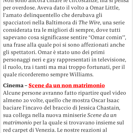
Non sono ancora chiare le circostanze, ma si pensa
per overdose. Aveva dato il volto a Omar Little,
l’amato delinquentello che derubava gli
spacciatori nella Baltimora di
The Wire
, una serie
considerata tra le migliori di sempre, dove tutti
sapevano cosa significasse sentire “Omar comin’”,
una frase alla quale poi si sono affezionati anche
gli spettatori. Omar è stato uno dei primi
personaggi neri e gay rappresentati in televisione,
il ruolo, tra i tanti ma mai troppo fortunati, per il
quale ricorderemo sempre Williams.
Cinema –
Scene da un non matrimonio
Alcune persone avranno fatto ripartire quel video
almeno 20 volte, quello che mostra Oscar Isaac
baciare l’incavo del braccio di Jessica Chastain,
sua collega nella nuova miniserie
Scene da un
matrimoni
o per la quale si trovavano insieme sul
red carpet di Venezia. Le nostre reazioni al