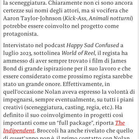
la sceneggiatura. Chiaramente non ci sono ancora
certezze sui nomi degli attori, ma si vocifera che
Aaron Taylor-Johnson (
Kick-Ass
,
Animali notturni
)
potrebbe essere coinvolto nel progetto come
protagonista.
Intervistato nel podcast
Happy Sad Confused
a
luglio 2023, sottolinea
World of Reel
, il regista ha
ammesso di aver sempre trovato i film di James
Bond di grande ispirazione per il suo lavoro e che
essere considerato come prossimo regista sarebbe
stato un grande onore. Effettivamente, in
quell’occasione Nolan aveva espresso la volontà di
impegnarsi, sempre eventualmente, su tutti i piani
creativi (sceneggiatura, casting, regia, etc.). Ha
definito il suo coinvolgimento in progetti così
importanti come un “full package”, riporta
The
Indipendent
. Broccoli ha anche rivelato che quello
di quest’anno non è il primo contatto con Nolan,