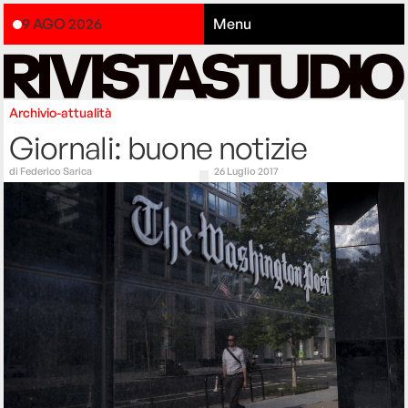
9 AGO 2026
Menu
Archivio-attualità
Giornali: buone notizie
di
Federico Sarica
26 Luglio 2017