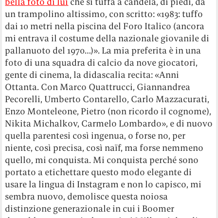
bella foto di lui
che si tuffa a candela, di piedi, da
un trampolino altissimo, con scritto: «1983: tuffo
dai 10 metri nella piscina del Foro Italico (ancora
mi entrava il costume della nazionale giovanile di
pallanuoto del 1970…)». La mia preferita è in una
foto di una squadra di calcio da nove giocatori,
gente di cinema, la didascalia recita: «Anni
Ottanta. Con Marco Quattrucci, Giannandrea
Pecorelli, Umberto Contarello, Carlo Mazzacurati,
Enzo Monteleone, Pietro (non ricordo il cognome),
Nikita Michalkov, Carmelo Lombardo», e di nuovo
quella parentesi così ingenua, o forse no, per
niente, così precisa, così naïf, ma forse nemmeno
quello, mi conquista. Mi conquista perché sono
portato a etichettare questo modo elegante di
usare la lingua di Instagram e non lo capisco, mi
sembra nuovo, demolisce questa noiosa
distinzione generazionale in cui i Boomer