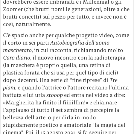
dovrebbero essere imbranati e i Millennial o gli
Zoomer (che brutti nomi le generazioni, oltre a che
brutti concetti) sul pezzo per tutto, e invece non è
così, naturalmente.
C’è spazio anche per qualche progetto video, come
il corto in sei parti
Autobiografia dell’uomo
mascherato
, in cui racconta, richiamando molto
Caro diario
, il nuovo incontro con la radioterapia
(la maschera è proprio quella, una retina di
plastica forata che si usa per quel tipo di cicli)
dopo decenni. Una serie di “fine riprese” di
Tre
piani
, e quando l’attrice o l’attore recitano l’ultima
battuta e lui urla
stooop
ed entra nel video a dire:
«Margherita ha finito il fiiiiilllm!» e chiamare
l’applauso di tutto il set sembra di percepire la
bellezza dell’arte, o per dirla in modo
stupidamente poetico e amatoriale “la magia del
cinema”. Poi, il 15 agosto 2021, si fa seguire per