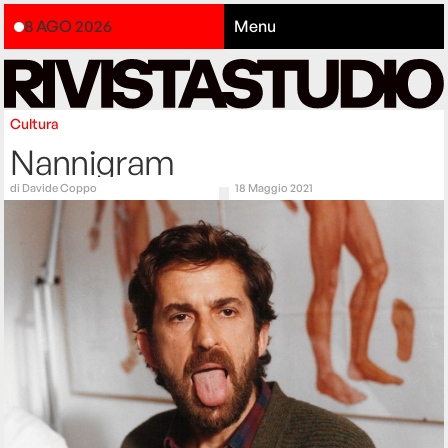
8 AGO 2026
Menu
Cultura
Nannigram
di
Davide Coppo
18 Maggio 2021