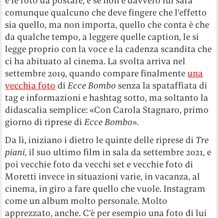
e le foto da postare, e se non è davvero lui sarà
comunque qualcuno che deve fingere che l’effetto
sia quello, ma non importa, quello che conta è che
da qualche tempo, a leggere quelle caption, le si
legge proprio con la voce e la cadenza scandita che
ci ha abituato al cinema. La svolta arriva nel
settembre 2019, quando compare finalmente
una
vecchia foto
di
Ecce Bombo
senza la spataffiata di
tag e informazioni e hashtag sotto, ma soltanto la
didascalia semplice: «Con Carola Stagnaro, primo
giorno di riprese di
Ecce Bombo
».
Da lì, iniziano i dietro le quinte delle riprese di
Tre
piani
, il suo ultimo film in sala da settembre 2021, e
poi vecchie foto da vecchi set e vecchie foto di
Moretti invece in situazioni varie, in vacanza, al
cinema, in giro a fare quello che vuole. Instagram
come un album molto personale. Molto
apprezzato, anche. C’è per esempio una foto di lui