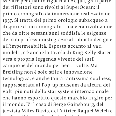
Mentre per quanto riguarda l’Acqua, gran parte
dei riflettori sono rivolti al SuperOcean: il
primo cronografo da immersione realizzato nel
1957. Si tratta del primo orologio subacqueo a
disporre di un cronografo. Una vera rivoluzione
che da oltre sessant’anni soddisfa le esigenze
dei sub professionisti grazie al robusto design e
all’impermeabilità. Esposta accanto ai vari
modelli, c’è anche la tavola di King Kelly Slater,
vera e propria leggenda vivente del surf,
campione del mondo per ben 11 volte. Ma
Breitling non è solo stile e innovazione
tecnologica, è anche tanta tantissima coolness,
rappresentata al Pop-up museum da alcuni dei
volti più noti dello star system internazionale
che hanno esportato questo marchio in giro per
il mondo. E’ il caso di Serge Gainsbourg, del
jazzista Miles Davis, dell’attrice Raquel Welch e