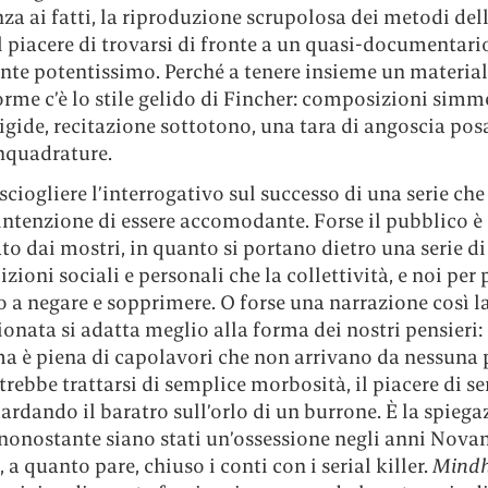
nza ai fatti, la riproduzione scrupolosa dei metodi del
il piacere di trovarsi di fronte a un quasi-documentari
nte potentissimo. Perché a tenere insieme un material
orme c’è lo stile gelido di Fincher: composizioni simm
igide, recitazione sottotono, una tara di angoscia pos
inquadrature.
sciogliere l’interrogativo sul successo di una serie ch
intenzione di essere accomodante. Forse il pubblico è
to dai mostri, in quanto si portano dietro una serie di
zioni sociali e personali che la collettività, e noi per 
a negare e sopprimere. O forse una narrazione così la
onata si adatta meglio alla forma dei nostri pensieri: 
ma è piena di capolavori che non arrivano da nessuna 
trebbe trattarsi di semplice morbosità, il piacere di sen
ardando il baratro sull’orlo di un burrone. È la spiega
 nonostante siano stati un’ossessione negli anni Nova
a quanto pare, chiuso i conti con i serial killer.
Mindh