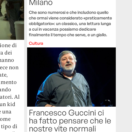
Milano
Che sono numerosi e che includono quello
che ormai viene considerato «praticamente
obbligatorio»: un classico, una lettura lunga
a cui in vacanza possiamo dedicare
finalmente il tempo che serve, e un giallo.
Cultura
gione di
a dei
 hanno
ece non
ate,
dimento
rando
atori. Al
 un kid
Francesco Guccini ci
e una
ha fatto pensare che le
 come
 tipo di
nostre vite normali