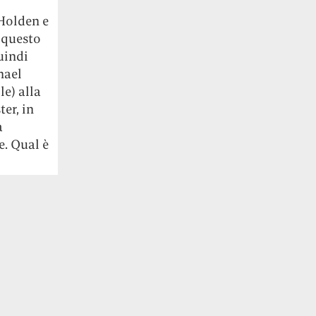
i
 Holden e
i questo
uindi
hael
le) alla
er, in
a
e. Qual è