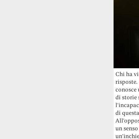
Rossi, per provare a sfuggire alle
tendenze dettate da Instagram anche
sulla ristorazione.
Il Pentagono ha improvvisamente
cambiato il modo in cui conta i morti e i
feriti nella guerra in Iran
Pare su
richiesta diretta dalla Casa Bianca.
Risultato: 4 morti "in meno" e circa 600
feriti in più.
Chi ha vi
Fred Again ha passato 50 ore
risposte.
consecutive in livestream su YouTube
conosce u
per completare il suo nuovo mixtape
Lo
di storie
ha fatto insieme al collettivo LATIN
l’incapac
MAFIA, registrato tutto a Città del
di questa
Messico e intitolato (didascalicamente
All’oppo
ma efficacemente) 9 months & 50 hours.
un senso 
un’inchie