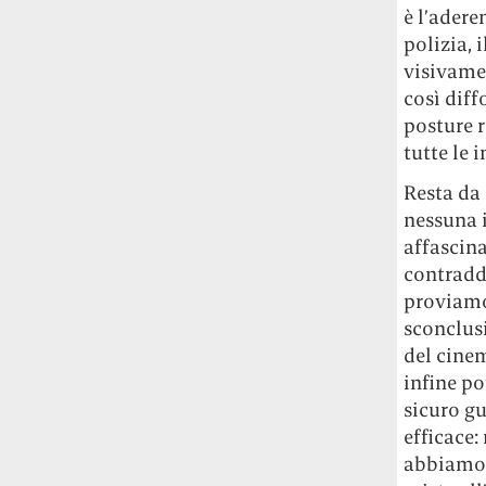
è l’adere
polizia, 
visivame
così diff
posture r
tutte le 
Resta da 
nessuna 
affascina
contraddi
proviamo 
sconclusi
del cine
infine po
sicuro gu
efficace:
abbiamo, 