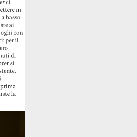
er
ci
ettere in
 a basso
ste ai
aloghi con
: per il
bero
nuti di
nter
si
stente,
i
n prima
iste la