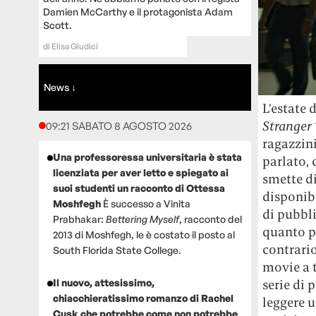
Damien McCarthy e il protagonista Adam
Scott.
di
Elisa Giudici
News ↓
L’estate 
Stranger
09:21 SABATO 8 AGOSTO 2026
ragazzin
Una professoressa universitaria è stata
parlato,
licenziata per aver letto e spiegato ai
smette di
suoi studenti un racconto di Ottessa
disponib
Moshfegh
È successo a Vinita
di pubbl
Prabhakar:
Bettering Myself
, racconto del
quanto po
2013 di Moshfegh, le è costato il posto al
contrari
South Florida State College.
movie a 
Il nuovo, attesissimo,
serie di 
chiacchieratissimo romanzo di Rachel
leggere u
Cusk che potrebbe come non potrebbe