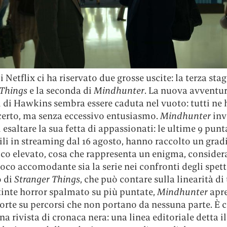
di Netflix ci ha riservato due grosse uscite: la terza sta
 Things
e la seconda di
Mindhunter
. La nuova avventur
i di Hawkins sembra essere caduta nel vuoto: tutti ne
 certo, ma senza eccessivo entusiasmo.
Mindhunter
inv
 esaltare la sua fetta di appassionati: le ultime 9 punt
ili in streaming dal 16 agosto, hanno raccolto un gra
ico elevato, cosa che rappresenta un enigma, conside
co accomodante sia la serie nei confronti degli spett
o di
Stranger Things
, che può contare sulla linearità di
tinte horror spalmato su più puntate,
Mindhunter
apr
porte su percorsi che non portano da nessuna parte. È
na rivista di cronaca nera: una linea editoriale detta il