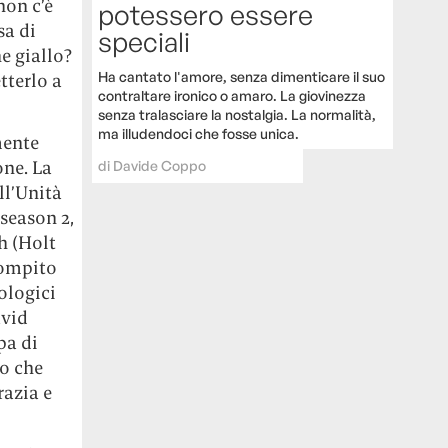
non c’è
potessero essere
sa di
speciali
e giallo?
Ha cantato l'amore, senza dimenticare il suo
tterlo a
contraltare ironico o amaro. La giovinezza
senza tralasciare la nostalgia. La normalità,
ma illudendoci che fosse unica.
mente
one. La
di
Davide Coppo
ll’Unità
season 2,
h (Holt
compito
cologici
avid
pa di
lo che
razia e