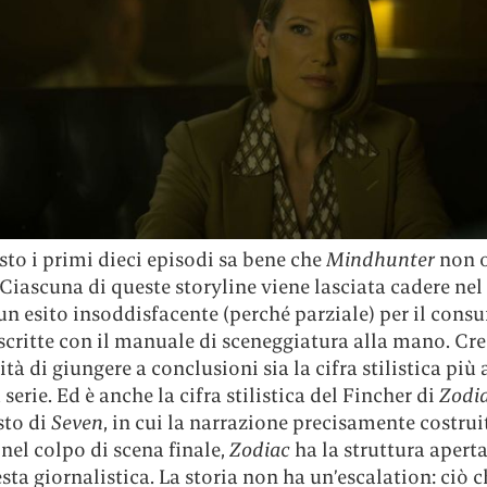
sto i primi dieci episodi sa bene che
Mindhunter
non o
 Ciascuna di queste storyline viene lasciata cadere nel
n esito insoddisfacente (perché parziale) per il cons
 scritte con il manuale di sceneggiatura alla mano. Cr
ità di giungere a conclusioni sia la cifra stilistica più
 serie. Ed è anche la cifra stilistica del Fincher di
Zodi
sto di
Seven
, in cui la narrazione precisamente costrui
nel colpo di scena finale,
Zodiac
ha la struttura aperta
sta giornalistica. La storia non ha un’escalation: ciò 