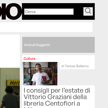
_
Articoli Suggeriti
Cultura
di
Teresa Bellemo
I consigli per l’estate di
Vittorio Graziani della
libreria Centofiori a