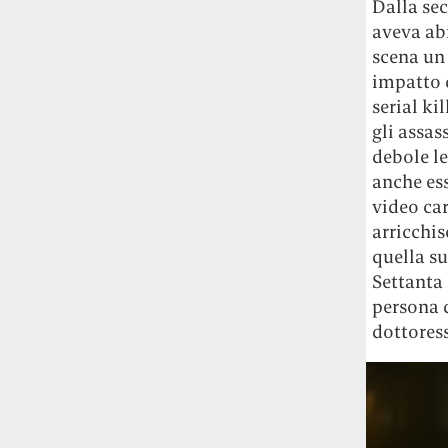
Dalla se
studia le marmotte ha aperto un canale
aveva abi
OnlyFans tutto dedicato alle marmotte
scena un
OnlyMarms (si chiama proprio così) è
impatto d
gratuito, pubblica «contenuti non
censurati di marmotte dalle Montagne
serial ki
Rocciose» e accetta mance per la buona
gli assas
causa della scienza.
debole le
anche es
Le ondate di caldo potrebbero far
video ca
aumentare il prezzo del cibo più della
arricchis
guerra in Iran e della crisi nello Stretto
quella su
di Hormuz
Addirittura un punto
Settanta
percentuale di inflazione alimentare in
più, un aumento del costo del cibo che
persona d
nel 2027 rischia di arrivare al 3 per cento.
dottoress
Il ristorante Trippa ha tolto dal menù i
suoi due piatti più celebri perché troppe
persone prendevano solo quelli per
fotografarli
L'ha spiegato lo chef Diego