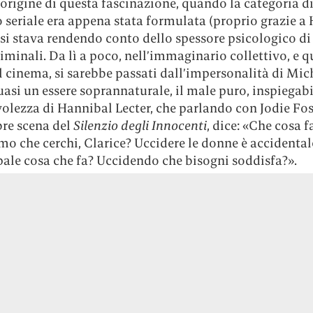
l’origine di questa fascinazione, quando la categoria d
 seriale era appena stata formulata (proprio grazie a
i si stava rendendo conto dello spessore psicologico d
riminali. Da lì a poco, nell’immaginario collettivo, e q
 cinema, si sarebbe passati dall’impersonalità di Mic
asi un essere soprannaturale, il male puro, inspiegabi
lezza di Hannibal Lecter, che parlando con Jodie Fost
bre scena del
Silenzio degli Innocenti
, dice: «Che cosa f
o che cerchi, Clarice? Uccidere le donne è accidental
pale cosa che fa? Uccidendo che bisogni soddisfa?».