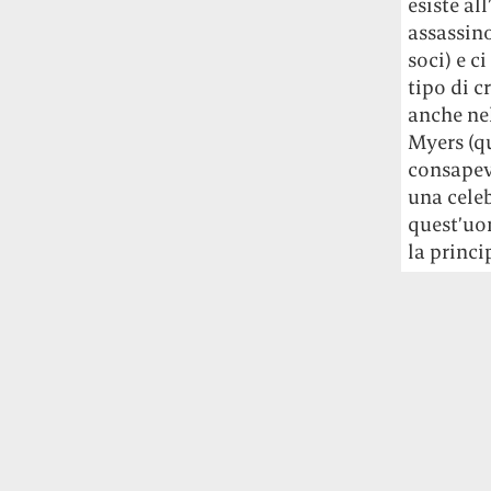
esiste al
assassino
soci) e c
tipo di c
anche nel
Myers (qu
consapevo
una cele
quest’uom
la princi