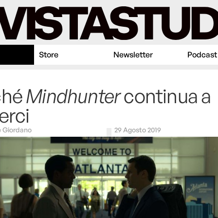
Store
Newsletter
Podcast
ché
Mindhunter
continua a
erci
 Giordano
29 Agosto 2019