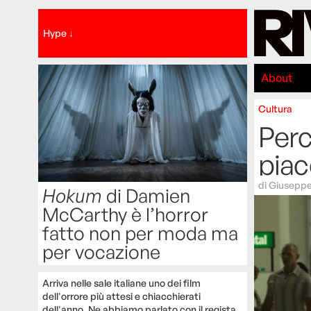
Hype ↓
About
Cultura
Per
piac
di
Giuseppe
Hokum
di Damien
McCarthy è l’horror
fatto non per moda ma
per vocazione
Arriva nelle sale italiane uno dei film
dell'orrore più attesi e chiacchierati
dell'anno. Ne abbiamo parlato con il regista