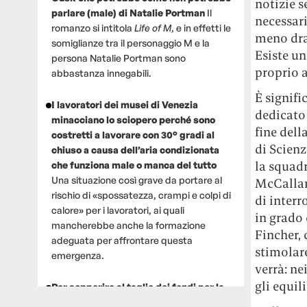
notizie s
parlare (male) di Natalie Portman
Il
necessar
romanzo si intitola
Life of M
, e in effetti le
meno dra
somiglianze tra il personaggio M e la
Esiste un
persona Natalie Portman sono
proprio 
abbastanza innegabili.
È signifi
I lavoratori dei musei di Venezia
dedicato 
minacciano lo sciopero perché sono
fine dell
costretti a lavorare con 30° gradi al
di Scien
chiuso a causa dell’aria condizionata
la squad
che funziona male o manca del tutto
Una situazione così grave da portare al
McCallan
rischio di «spossatezza, crampi e colpi di
di interr
calore» per i lavoratori, ai quali
in grado 
mancherebbe anche la formazione
Fincher, 
adeguata per affrontare questa
stimolare
emergenza.
verrà: ne
gli equil
Per sopperire al taglio dei fondi per la
ricerca, un gruppo di scienziati che