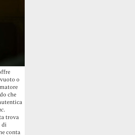
ffre
 vuoto o
umatore
edo che
 autentica
ac
.
ta trova
 di
che conta