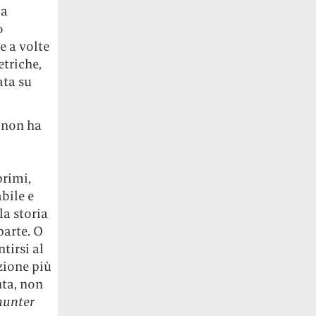
la
o
e a volte
etriche,
ata su
e non ha
primi,
bile e
la storia
parte. O
tirsi al
zione più
nta, non
unter