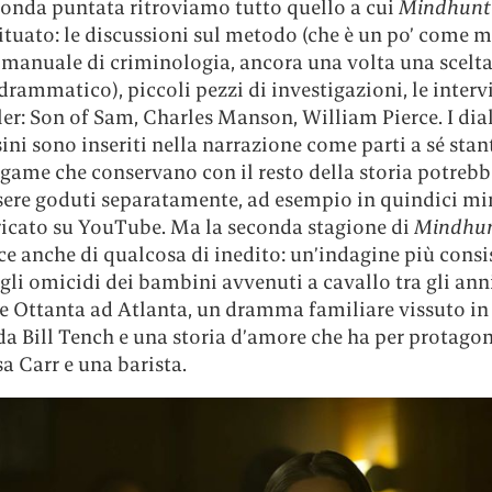
conda puntata ritroviamo tutto quello a cui
Mindhunt
tuato: le discussioni sul metodo (che è un po’ come m
 manuale di criminologia, ancora una volta una scelta
rammatico), piccoli pezzi di investigazioni, le intervi
ller: Son of Sam, Charles Manson, William Pierce. I di
sini sono inseriti nella narrazione come parti a sé stanti
game che conservano con il resto della storia potreb
sere goduti separatamente, ad esempio in quindici mi
ricato su YouTube. Ma la seconda stagione di
Mindhu
ce anche di qualcosa di inedito: un’indagine più consi
gli omicidi dei bambini avvenuti a cavallo tra gli ann
 e Ottanta ad Atlanta, un dramma familiare vissuto i
a Bill Tench e una storia d’amore che ha per protagon
a Carr e una barista.