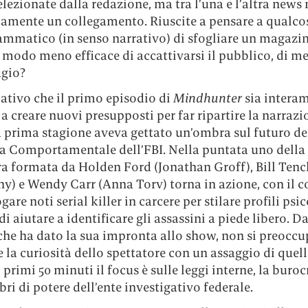
elezionate dalla redazione, ma tra l’una e l’altra news 
iamente un collegamento. Riuscite a pensare a qualco
mmatico (in senso narrativo) di sfogliare un magazin
 modo meno efficace di accattivarsi il pubblico, di me
agio?
cativo che il primo episodio di
Mindhunter
sia intera
a creare nuovi presupposti per far ripartire la narrazi
a prima stagione aveva gettato un’ombra sul futuro de
za Comportamentale dell’FBI. Nella puntata uno della 
ra formata da Holden Ford (Jonathan Groff), Bill Tenc
y) e Wendy Carr (Anna Torv) torna in azione, con il 
ogare noti serial killer in carcere per stilare profili psi
di aiutare a identificare gli assassini a piede libero. D
che ha dato la sua impronta allo show, non si preoccu
 la curiosità dello spettatore con un assaggio di quel
i primi 50 minuti il focus è sulle leggi interne, la buroc
ibri di potere dell’ente investigativo federale.