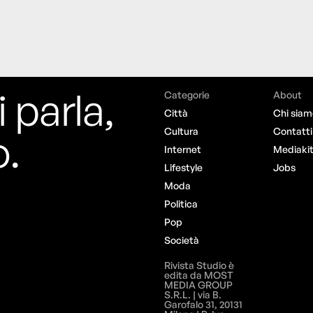
i parla,
Categorie
About
Città
Chi siam
o.
Cultura
Contatti
Internet
Mediaki
Lifestyle
Jobs
Moda
Politica
Pop
Società
Rivista Studio è
edita da MOST
MEDIA GROUP
S.R.L. | via B.
Garofalo 31, 20131