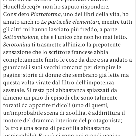
Houellebecq?», non ho saputo rispondere.
Considero
Piattaforma
, uno dei libri della vita, ho
amato anch’io
Le particelle elementari
, mentre tutti
gli altri mi hanno lasciato più freddo, a parte
Sottomissione
, che è l’unico che non ho mai letto.
Serotonina
ti trasmette all’inizio la prepotente
sensazione che lo scrittore francese abbia
completamente finito le cose da dire e sia andato a
guardarsi i suoi vecchi romanzi per riempire le
pagine; storie di donne che sembrano già lette ma
questa volta virate dal filtro dell’impotenza
sessuale. Si resta poi abbastanza spiazzati da
almeno un paio di episodi che sono talmente
forzati da apparire ridicoli (uno di questi,
un’improbabile scena di zoofilia, è addirittura il
motore del dramma interiore del protagonista;
l’altro è una scena di pedofilia abbastanza
inspiegabile). E però ci sono poi grandi pagine,