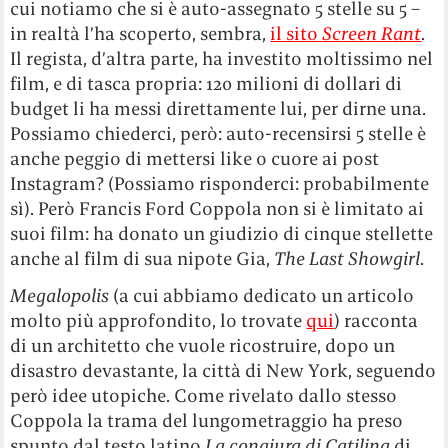
cui notiamo che si è auto-assegnato 5 stelle su 5 –
in realtà l’ha scoperto, sembra,
il sito
Screen Rant
.
Il regista, d’altra parte, ha investito moltissimo nel
film, e di tasca propria: 120 milioni di dollari di
budget li ha messi direttamente lui, per dirne una.
Possiamo chiederci, però: auto-recensirsi 5 stelle è
anche peggio di mettersi like o cuore ai post
Instagram? (Possiamo risponderci: probabilmente
sì). Però Francis Ford Coppola non si è limitato ai
suoi film: ha donato un giudizio di cinque stellette
anche al film di sua nipote Gia,
The Last Showgirl
.
Megalopolis
(a cui abbiamo dedicato un articolo
molto più approfondito, lo trovate
qui
) racconta
di un architetto che vuole ricostruire, dopo un
disastro devastante, la città di New York, seguendo
però idee utopiche. Come rivelato dallo stesso
Coppola la trama del lungometraggio ha preso
spunto dal testo latino
La congiura di Catilina
di