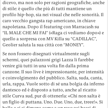
dicevo, ma non solo per ragioni geografiche, anche
di stile: è quello che più di tutti mantiene un
profilo hip-hop, sia nei visual che nelle sonorità. Il
caro vecchio gangsta rap americano, in chiave
napoletana. Dopo il featuring con Marracash su
“IL MALE CHE MI FAI” («Raga ci vediamo dopo») e
quello a sorpresa con MV Killa su “CADILLAC”,
Geolier saluta la sua città con “MONEY”.
Se non fossero disegnati virtualmente sugli
schermi, quei palazzoni grigi Lazza li farebbe
venire giù tutti in una volta fin dalla prima
canzone. Il suo live è impressionante, per intensità
e coinvolgimento del pubblico. Salta, suda, canta,
urla, rappa. Vuole sotto di sé una bolgia da inferno
dantesco ed è disposto a tutto, anche al ricatto
stile Curva sud, pur di ottenerla: «Chi non salta è
un figlio di puttana. Uno. Due. Uno, due, treee!». Si
balla e ci si dimena come a un rave sui bassi di