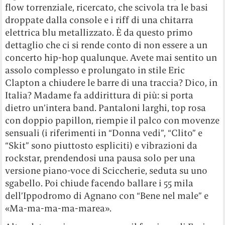
flow torrenziale, ricercato, che scivola tra le basi
droppate dalla console e i riff di una chitarra
elettrica blu metallizzato. È da questo primo
dettaglio che ci si rende conto di non essere a un
concerto hip-hop qualunque. Avete mai sentito un
assolo complesso e prolungato in stile Eric
Clapton a chiudere le barre di una traccia? Dico, in
Italia? Madame fa addirittura di più: si porta
dietro un’intera band. Pantaloni larghi, top rosa
con doppio papillon, riempie il palco con movenze
sensuali (i riferimenti in “Donna vedi”, “Clito” e
“Skit” sono piuttosto espliciti) e vibrazioni da
rockstar, prendendosi una pausa solo per una
versione piano-voce di Sciccherie, seduta su uno
sgabello. Poi chiude facendo ballare i 55 mila
dell’Ippodromo di Agnano con “Bene nel male” e
«Ma-ma-ma-ma-marea».