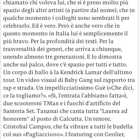
chiamato chi voleva lui, che si è preso molto più
spazio degli altri artisti (a partire dal nome), che in
qualche momento i colleghi sono sembrati lì per
celebrarlo. Ed è vero. Però è anche vero che in
questo momento in Italia lui è semplicemente il
più bravo. Per la profondità dei testi. Per la
trasversalità dei generi, che arriva a chiunque,
unendo almeno tre generazioni. E lo dimostra
anche sul palco, dove c’è spazio per tutti e tutto.
Un corpo di ballo à la Kendrick Lamar dell’ultimo
tour. Un video visual di Baby Gang sul rapporto tra
rap e strada. Un impellicciatissimo Guè («Che dici,
ce la togliamo?», «Sì, l’entrata l’abbiamo fatta»),
due scooteroni TMax e i fuochi d’artificio del
Santeria Set. Tananai che canta tutta “Laurea ad
honorem” al posto di Calcutta. Un tenore,
Cristobal Campos, che fa vibrare a tutti le budella
col suo «Pagliacciooo». I featuring con Geolier,