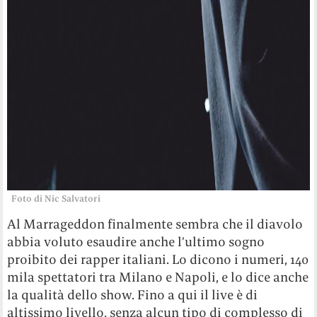
Foto di Nic Salvatori
Al Marrageddon finalmente sembra che il diavolo
abbia voluto esaudire anche l’ultimo sogno
proibito dei rapper italiani. Lo dicono i numeri, 140
mila spettatori tra Milano e Napoli, e lo dice anche
la qualità dello show. Fino a qui il live è di
altissimo livello, senza alcun tipo di complesso di