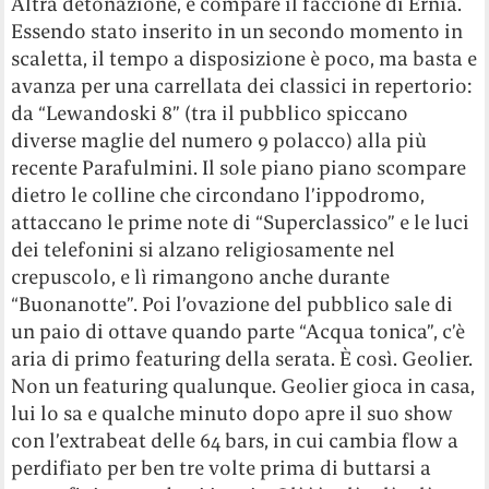
Altra detonazione, e compare il faccione di Ernia.
Essendo stato inserito in un secondo momento in
scaletta, il tempo a disposizione è poco, ma basta e
avanza per una carrellata dei classici in repertorio:
da “Lewandoski 8” (tra il pubblico spiccano
diverse maglie del numero 9 polacco) alla più
recente Parafulmini. Il sole piano piano scompare
dietro le colline che circondano l’ippodromo,
attaccano le prime note di “Superclassico” e le luci
dei telefonini si alzano religiosamente nel
crepuscolo, e lì rimangono anche durante
“Buonanotte”. Poi l’ovazione del pubblico sale di
un paio di ottave quando parte “Acqua tonica”, c’è
aria di primo featuring della serata. È così. Geolier.
Non un featuring qualunque. Geolier gioca in casa,
lui lo sa e qualche minuto dopo apre il suo show
con l’extrabeat delle 64 bars, in cui cambia flow a
perdifiato per ben tre volte prima di buttarsi a