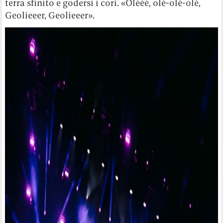
terra sfinito e godersi i cori. «Olèèè, olè-olè-olè,
Geolieeer, Geolieeer».