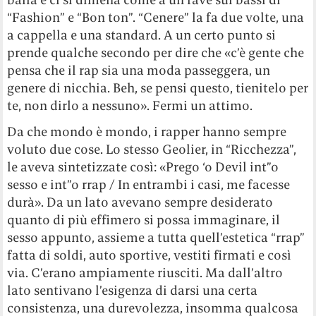
“Fashion” e “Bon ton”. “Cenere” la fa due volte, una
a cappella e una standard. A un certo punto si
prende qualche secondo per dire che «c’è gente che
pensa che il rap sia una moda passeggera, un
genere di nicchia. Beh, se pensi questo, tienitelo per
te, non dirlo a nessuno». Fermi un attimo.
Da che mondo è mondo, i rapper hanno sempre
voluto due cose. Lo stesso Geolier, in “Ricchezza”,
le aveva sintetizzate così: «Prego ‘o Devil int”o
sesso e int”o rrap / In entrambi i casi, me facesse
durà». Da un lato avevano sempre desiderato
quanto di più effimero si possa immaginare, il
sesso appunto, assieme a tutta quell’estetica “rrap”
fatta di soldi, auto sportive, vestiti firmati e così
via. C’erano ampiamente riusciti. Ma dall’altro
lato sentivano l’esigenza di darsi una certa
consistenza, una durevolezza, insomma qualcosa