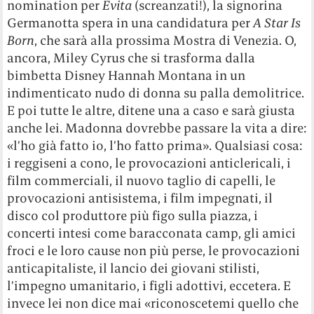
nomination per
Evita
(screanzati!), la signorina
Germanotta spera in una candidatura per
A Star Is
Born
, che sarà alla prossima Mostra di Venezia. O,
ancora, Miley Cyrus che si trasforma dalla
bimbetta Disney Hannah Montana in un
indimenticato nudo di donna su palla demolitrice.
E poi tutte le altre, ditene una a caso e sarà giusta
anche lei. Madonna dovrebbe passare la vita a dire:
«l’ho già fatto io, l’ho fatto prima». Qualsiasi cosa:
i reggiseni a cono, le provocazioni anticlericali, i
film commerciali, il nuovo taglio di capelli, le
provocazioni antisistema, i film impegnati, il
disco col produttore più figo sulla piazza, i
concerti intesi come baracconata camp, gli amici
froci e le loro cause non più perse, le provocazioni
anticapitaliste, il lancio dei giovani stilisti,
l’impegno umanitario, i figli adottivi, eccetera. E
invece lei non dice mai «riconoscetemi quello che