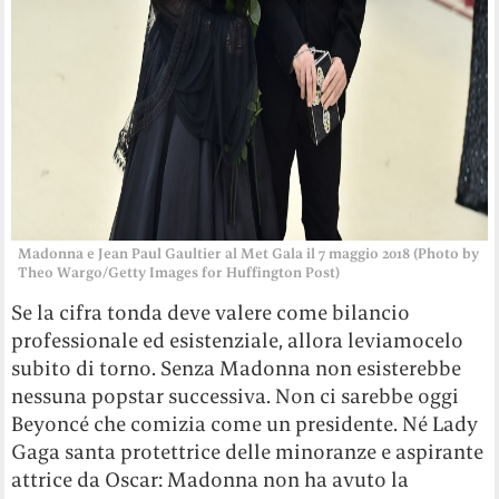
Madonna e Jean Paul Gaultier al Met Gala il 7 maggio 2018 (Photo by
Theo Wargo/Getty Images for Huffington Post)
Se la cifra tonda deve valere come bilancio
professionale ed esistenziale, allora leviamocelo
subito di torno. Senza Madonna non esisterebbe
nessuna popstar successiva. Non ci sarebbe oggi
Beyoncé che comizia come un presidente. Né Lady
Gaga santa protettrice delle minoranze e aspirante
attrice da Oscar: Madonna non ha avuto la