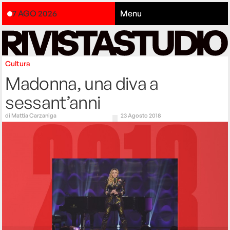
7 AGO 2026
Menu
Cultura
Madonna, una diva a
sessant’anni
di
Mattia Carzaniga
23 Agosto 2018