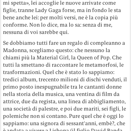
mi spetta», lei accoglie le nuove arrivate come
figlie, tranne Lady Gaga forse, ma in fondo le sta
bene anche lei: per molti versi, ne è la copia più
conforme. Non lo dice, ma lo sa: senza di me,
nessuna di voi sarebbe qui.
Se dobbiamo tutti fare un regalo di compleanno a
Madonna, scegliamo questo: che nessuno la
chiami più la Material Girl, la Queen of Pop. Che
tutti la smettano di raccontare le metamorfosi, le
trasformazioni. Quel che è stato lo sappiamo:
tredici album, trecento milioni di dischi venduti, il
primo posto inespugnabile tra le cantanti donne
nella storia della musica, una ventina di film da
attrice, due da regista, una linea di abbigliamento,
una società di palestre, e poi due mariti, sei figli, le
polemiche non si contano. Pure quel che è oggi lo
sappiamo: una signora di sessant’anni, embè?, che
è andata a vivere a Lisbona (il figlio David Banda