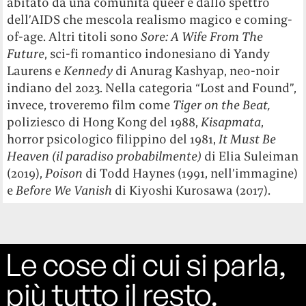
abitato da una comunità queer e dallo spettro
dell’AIDS che mescola realismo magico e coming-
of-age. Altri titoli sono
Sore: A Wife From The
Future
, sci-fi romantico indonesiano di Yandy
Laurens e
Kennedy
di Anurag Kashyap, neo-noir
indiano del 2023. Nella categoria “Lost and Found”,
invece, troveremo film come
Tiger on the Beat,
poliziesco di Hong Kong del 1988,
Kisapmata
,
horror psicologico filippino del 1981,
It Must Be
Heaven (il paradiso probabilmente)
di Elia Suleiman
(2019),
Poison
di Todd Haynes (1991, nell’immagine)
e
Before We Vanish
di Kiyoshi Kurosawa (2017).
Le cose di cui si parla,
più tutto il resto.