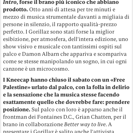
Intro
, forse il brano più iconico che abbiano
prodotto.
Otto anni di attesa per tre minuti e
mezzo di musica strumentale davanti a migliaia di
persone in silenzio, il rapporto qualità-prezzo
perfetto. I Gorillaz sono stati forse la miglior
esibizione, per atmosfera, dell’intera edizione, uno
show visivo e musicale con tantissimi ospiti sul
palco e Damon Albarn che appariva e scompariva
come se stesse manipolando un sogno, in cui ogni
canzone è un microcosmo.
I Kneecap hanno chiuso il sabato con un «Free
Palestine» urlato dal palco, con la folla in delirio
e la sensazione che la musica stesse facendo
esattamente quello che dovrebbe fare: prendere
posizione.
Sul palco con loro è apparso anche il
frontman dei Fontaines D.C., Grian Chatten, per il
brano in collaborazione
Better way to live
. A
presentare i Gorillaz è salito anche l’attivista