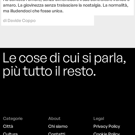
amaro. La giovinezza senza tralasciare la nostalgia. La normalità,
ma illudendoci che fosse unica.
di
Davide Coppo
Le cose di cui si parla,
più tutto il resto.
Categorie
About
Legal
Città
Chi siamo
Privacy Policy
Cultura
Contatti
Cookie Policy