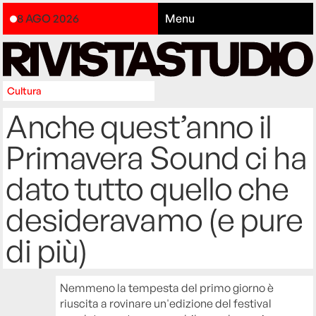
8 AGO 2026
Menu
Cultura
Anche quest’anno il
Primavera Sound ci ha
dato tutto quello che
desideravamo (e pure
di più)
Nemmeno la tempesta del primo giorno è
riuscita a rovinare un'edizione del festival