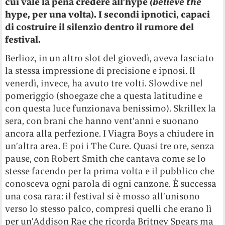
cui vale la pena credere all’hype
(believe the
hype, per una volta). I secondi ipnotici, capaci
di costruire il silenzio dentro il rumore del
festival.
Berlioz, in un altro slot del giovedì, aveva lasciato
la stessa impressione di precisione e ipnosi. Il
venerdì, invece, ha avuto tre volti. Slowdive nel
pomeriggio (shoegaze che a questa latitudine e
con questa luce funzionava benissimo). Skrillex la
sera, con brani che hanno vent’anni e suonano
ancora alla perfezione. I Viagra Boys a chiudere in
un’altra area. E poi i The Cure. Quasi tre ore, senza
pause, con Robert Smith che cantava come se lo
stesse facendo per la prima volta e il pubblico che
conosceva ogni parola di ogni canzone. È successa
una cosa rara: il festival si è mosso all’unisono
verso lo stesso palco, compresi quelli che erano lì
per un’Addison Rae che ricorda Britney Spears ma