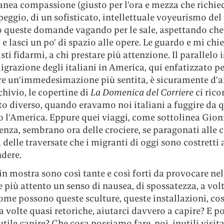
ea compassione (giusto per l’ora e mezza che richied
 peggio, di un sofisticato, intellettuale voyeurismo del
o queste domande vagando per le sale, aspettando che 
e lasci un po’ di spazio alle opere. Le guardo e mi chi
isti fidarmi, a chi prestare più attenzione. Il parallelo i
igrazione degli italiani in America, qui enfatizzato pe
re un’immedesimazione più sentita, è sicuramente d’ai
chivio, le copertine di
La Domenica del Corriere
ci rico
o diverso, quando eravamo noi italiani a fuggire da q
 l’America. Eppure quei viaggi, come sottolinea Gion
enza, sembrano ora delle crociere, se paragonati alle ci
delle traversate che i migranti di oggi sono costretti 
ndere.
in mostra sono così tante e così forti da provocare nel
e più attento un senso di nausea, di spossatezza, a volt
ome possono queste sculture, queste installazioni, così
 a volte quasi retoriche, aiutarci davvero a capire? E po
tile capire? Che cosa possiamo fare, noi, inutili visita