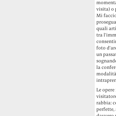
momentan
Le ondate di caldo potrebbero far
visita) o
aumentare il prezzo del cibo più della
Mi facci
guerra in Iran e della crisi nello Stretto
di Hormuz
Addirittura un punto
prosegua 
percentuale di inflazione alimentare in
quali art
più, un aumento del costo del cibo che
tra l’imm
nel 2027 rischia di arrivare al 3 per cento.
consenti
foto d’ar
Il ristorante Trippa ha tolto dal menù i
un passat
suoi due piatti più celebri perché troppe
sognando
persone prendevano solo quelli per
la confer
fotografarli
L'ha spiegato lo chef Diego
Rossi, per provare a sfuggire alle
modalità 
tendenze dettate da Instagram anche
intrapre
sulla ristorazione.
Le opere 
visitator
Il Pentagono ha improvvisamente
cambiato il modo in cui conta i morti e i
rabbia: c
feriti nella guerra in Iran
Pare su
perfette,
richiesta diretta dalla Casa Bianca.
davvero u