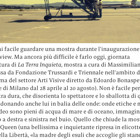
i facile guardare una mostra durante l’inaugurazione 
view. Ma ancora più difficile è farlo oggi, giornata
tura di
La Terra Inquieta
, mostra a cura di Massimilia
sa da Fondazione Trussardi e Triennale nell’ambito d
 del settore Arti Visive diretto da Edoardo Bonaspet
 di Milano dal 28 aprile al 20 agosto). Non è facile pe
a dura, che disorienta lo spettatore e lo sballotta di 
donando anche lui in balìa delle onde: onde etiche e 
ideo sono pieni di acqua di mare e di oceano, immagin
 a destra e sinistra nel buio. Quello che chiude la most
ueen (una bellissima e inquietante ripresa in elicott
lla Libertà, «la madre degli esuli che accoglie gli stanc