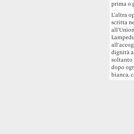
prima o 
L’altra o
scritta n
all’Union
Lampedusa
all’accog
dignità a
soltanto 
dopo ogn
bianca, 