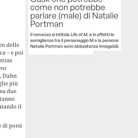
i
come non potrebbe
parlare (male) di Natalie
Portman
Il romanzo si intitola
Life of M
, e in effetti le
somiglianze tra il personaggio M e la persona
eo delle
Natalie Portman sono abbastanza innegabili.
a – e poi
rtine
ero
a, Dahn
lie più
 su due
stanno
ntando il
 di porsi