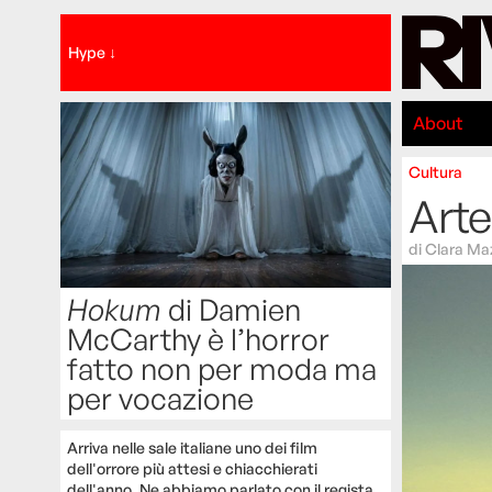
Hype ↓
About
Cultura
Arte
di
Clara Ma
Hokum
di Damien
McCarthy è l’horror
fatto non per moda ma
per vocazione
Arriva nelle sale italiane uno dei film
dell'orrore più attesi e chiacchierati
dell'anno. Ne abbiamo parlato con il regista