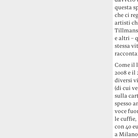
Risultato: 4 morti "in meno" e circa 600
questa sp
feriti in più.
che ci re
artisti 
Fred Again ha passato 50 ore
Tillmans
consecutive in livestream su YouTube
e altri –
per completare il suo nuovo mixtape
Lo
ha fatto insieme al collettivo LATIN
stessa vi
MAFIA, registrato tutto a Città del
racconta
Messico e intitolato (didascalicamente
Come il l
ma efficacemente) 9 months & 50 hours.
2008 e il 
I Massive Attack sono stati banditi a
diversi 
vita da Singapore dopo aver esposto la
(di cui 
bandiera della Palestina durante un
sulla car
concerto
Prima di essere espulsi hanno
spesso an
subìto perquisizioni e il sequestro dei
voce fuor
passaporti. «Un'esperienza surreale», l'ha
le cuffie
definita la band.
con 40 eu
a Milano 