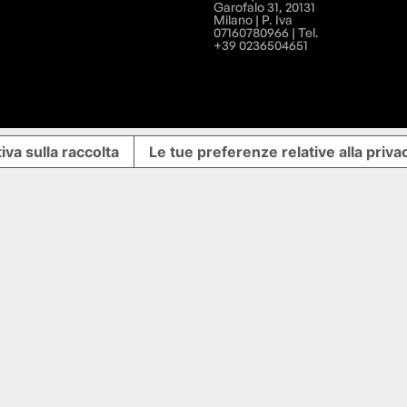
Garofalo 31, 20131
Milano | P. Iva
07160780966 | Tel.
+39 0236504651
iva sulla raccolta
Le tue preferenze relative alla priva