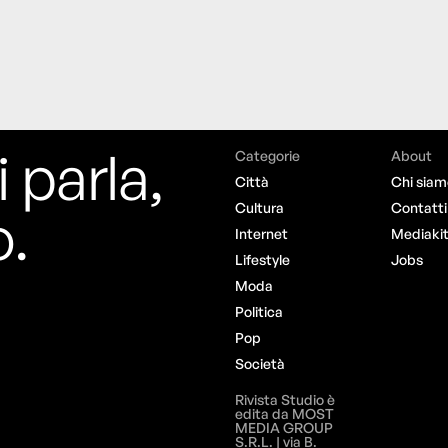
i parla,
Categorie
About
Città
Chi siam
o.
Cultura
Contatti
Internet
Mediaki
Lifestyle
Jobs
Moda
Politica
Pop
Società
Rivista Studio è
edita da MOST
MEDIA GROUP
S.R.L. | via B.