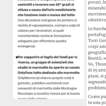
poveri, l
costretti a lavorare con 30° gradi al
miserabil
chiuso a causa dell’aria condizionata
moviment
che funziona male o manca del tutto
obiettivo
Una situazione così grave da portare al
rischio di «spossatezza, crampi e colpi di
Le barche
calore» per i lavoratori, ai quali
portafogl
mancherebbe anche la formazione
Torri Ge
adeguata per affrontare questa
corpi amm
emergenza.
geografi
Per sopperire al taglio dei fondi per la
Boetti),
ricerca, un gruppo di scienziati che
Vo, Thoma
studia le marmotte ha aperto un canale
di 65 art
OnlyFans tutto dedicato alle marmotte
piani, si
OnlyMarms (si chiama proprio così) è
segnando
gratuito, pubblica «contenuti non
problema 
censurati di marmotte dalle Montagne
Rocciose» e accetta mance per la buona
Come può 
causa della scienza.
in una p