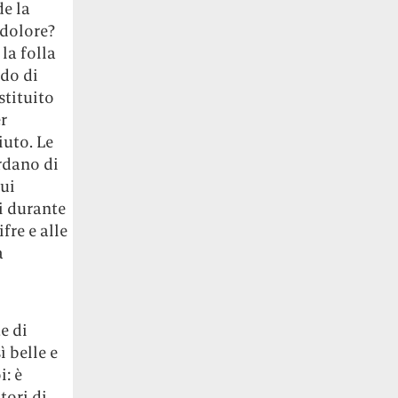
e la
 dolore?
la folla
edo di
stituito
r
uto. Le
rdano di
ui
i durante
fre e alle
a
e di
 belle e
i: è
tori di