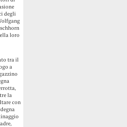
asione
ci degli
 Wolfgang
rschhorn
ella loro
to tra il
ogo a
agazzino
egna
errotta,
tre la
ltare con
ardegna
ntinaggio
madre,