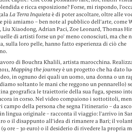
lendida e ricca esposizione? Forse, mi rispondo, l’occ
gala
La Terra Inquieta
è di poter ascoltare, oltre alle vo
che più amiamo – ben note al pubblico dell’arte, come
, Liu Xiaodong, Adrian Paci, Zoe Leonard, Thomas Hi
 quelle di artisti forse un po’ meno conosciuti, ma che n
ta, sulla loro pelle, hanno fatto esperienza di ciò che
no.
avoro di Bouchra Khalili, artista marocchina. Realizza
2011,
Mapping the journey
è un progetto che ha dato lu
video, in ognuno dei quali un uomo, una donna o un r
vediamo soltanto le mani che reggono un pennarello) s
tina geografica le traiettorie della sua fuga, spesso int
cora in corso. Nel video compaiono i sottotitoli, men
i campo della persona che segna l’itinerario – da asco
, in lingua originale – racconta il viaggio: l’arrivo in S
ro o il disappunto all’idea di rimanere a Bari; il vola
(9 ore – 30 euro) o il desiderio di rivedere la propria 