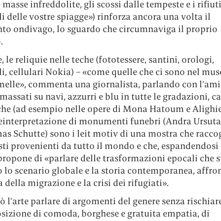
e masse infreddolite, gli scossi dalle tempeste e i rifiut
i delle vostre spiagge») rinforza ancora una volta il
o ondivago, lo sguardo che circumnaviga il proprio
.
, le reliquie nelle teche (fototessere, santini, orologi,
i, cellulari Nokia) – «come quelle che ci sono nel mus
melle», commenta una giornalista, parlando con l’amic
assati su navi, azzurri e blu in tutte le gradazioni, ca
che (ad esempio nelle opere di Mona Hatoum e Alighi
 reinterpretazione di monumenti funebri (Andra Ursut
s Schutte) sono i leit motiv di una mostra che raccog
isti provenienti da tutto il mondo e che, espandendosi
 propone di «parlare delle trasformazioni epocali che 
 lo scenario globale e la storia contemporanea, affro
della migrazione e la crisi dei rifugiati».
l’arte parlare di argomenti del genere senza rischiare
osizione di comoda, borghese e gratuita empatia, di