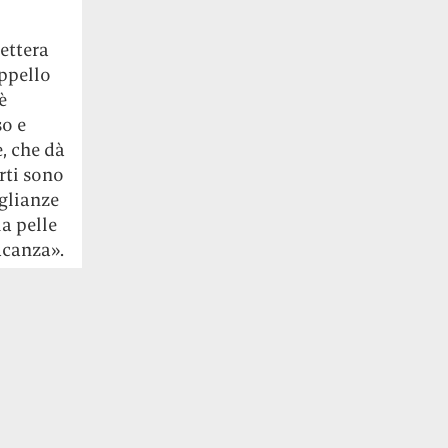
lettera
Appello
è
so e
, che dà
rti sono
oglianze
a pelle
acanza».