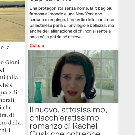
Una protagonista senza nome, la it bag più
famosa al mondo e una New York che
seduce e respinge. L'esordio della scrittrice
palestinese parla di privilegio e bellezza, ma
anche dell'alienazione di chi non si sente a
casa né in patria né altrove.
Cultura
o la
no Gioni
el
ti (alla
rché è
qua e di
morali,
i che
Il nuovo, attesissimo,
ra, di
chiacchieratissimo
ero della
romanzo di Rachel
hi, i
Cusk che potrebbe