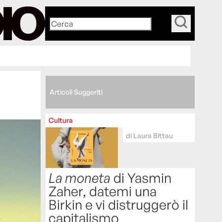
_
Articoli Suggeriti
Cultura
di
Laura Bittau
La moneta
di Yasmin
Zaher, datemi una
Birkin e vi distruggerò il
capitalismo