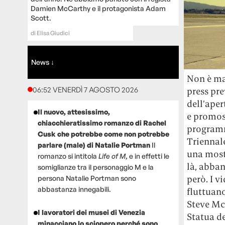
Damien McCarthy e il protagonista Adam
Scott.
di
Elisa Giudici
News ↓
Non è ma
06:52 VENERDÌ 7 AGOSTO 2026
press pre
dell’aper
Il nuovo, attesissimo,
e promos
chiacchieratissimo romanzo di Rachel
programma
Cusk che potrebbe come non potrebbe
Triennale
parlare (male) di Natalie Portman
Il
una mostr
romanzo si intitola
Life of M
, e in effetti le
là, abban
somiglianze tra il personaggio M e la
però. I v
persona Natalie Portman sono
abbastanza innegabili.
fluttuano
Steve McQ
I lavoratori dei musei di Venezia
Statua de
minacciano lo sciopero perché sono