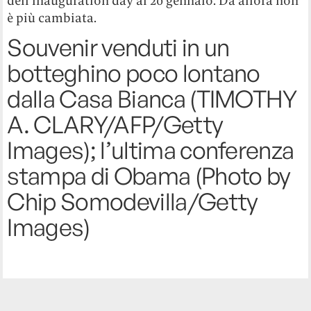
dell’inauguration day al 20 gennaio. Da allora non
è più cambiata.
Souvenir venduti in un
botteghino poco lontano
dalla Casa Bianca (TIMOTHY
A. CLARY/AFP/Getty
Images); l’ultima conferenza
stampa di Obama (Photo by
Chip Somodevilla/Getty
Images)