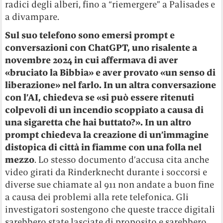
radici degli alberi, fino a “riemergere” a Palisades e
a divampare.
Sul suo telefono sono emersi prompt e
conversazioni con ChatGPT, uno risalente a
novembre 2024 in cui affermava di aver
«bruciato la Bibbia» e aver provato «un senso di
liberazione» nel farlo. In un altra conversazione
con l’AI, chiedeva se «si può essere ritenuti
colpevoli di un incendio scoppiato a causa di
una sigaretta che hai buttato?». In un altro
prompt chiedeva la creazione di un’immagine
distopica di città in fiamme con una folla nel
mezzo
. Lo stesso documento d’accusa cita anche
video girati da Rinderknecht durante i soccorsi e
diverse sue chiamate al 911 non andate a buon fine
a causa dei problemi alla rete telefonica. Gli
investigatori sostengono che queste tracce digitali
sarebbero state lasciate di proposito e sarebbero