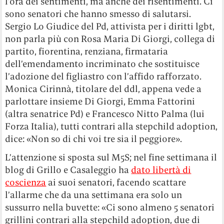
l’ora dei sentimenti, ma anche dei risentimenti. Ci
sono senatori che hanno smesso di salutarsi.
Sergio Lo Giudice del Pd, attivista per i diritti lgbt,
non parla più con Rosa Maria Di Giorgi, collega di
partito, fiorentina, renziana, firmataria
dell’emendamento incriminato che sostituisce
l’adozione del figliastro con l’affido rafforzato.
Monica Cirinnà, titolare del ddl, appena vede a
parlottare insieme Di Giorgi, Emma Fattorini
(altra senatrice Pd) e Francesco Nitto Palma (lui
Forza Italia), tutti contrari alla stepchild adoption,
dice: «Non so di chi voi tre sia il peggiore».
L’attenzione si sposta sul M5S; nel fine settimana il
blog di Grillo e Casaleggio ha
dato libertà di
coscienza
ai suoi senatori, facendo scattare
l’allarme che da una settimana era solo un
sussurro nella buvette: «Ci sono almeno 5 senatori
grillini contrari alla stepchild adoption, due di