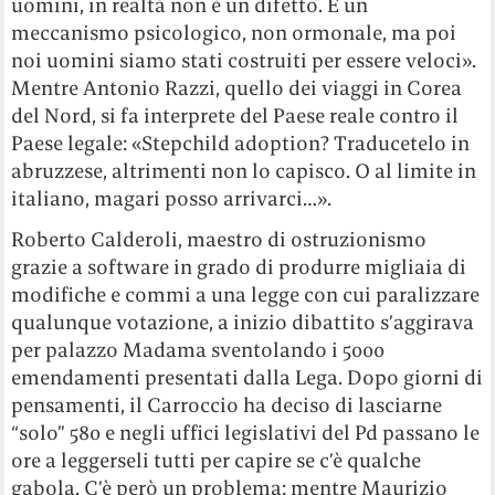
uomini, in realtà non è un difetto. È un
meccanismo psicologico, non ormonale, ma poi
noi uomini siamo stati costruiti per essere veloci».
Mentre Antonio Razzi, quello dei viaggi in Corea
del Nord, si fa interprete del Paese reale contro il
Paese legale: «Stepchild adoption? Traducetelo in
abruzzese, altrimenti non lo capisco. O al limite in
italiano, magari posso arrivarci…».
Roberto Calderoli, maestro di ostruzionismo
grazie a software in grado di produrre migliaia di
modifiche e commi a una legge con cui paralizzare
qualunque votazione, a inizio dibattito s’aggirava
per palazzo Madama sventolando i 5000
emendamenti presentati dalla Lega. Dopo giorni di
pensamenti, il Carroccio ha deciso di lasciarne
“solo” 580 e negli uffici legislativi del Pd passano le
ore a leggerseli tutti per capire se c’è qualche
gabola. C’è però un problema: mentre Maurizio