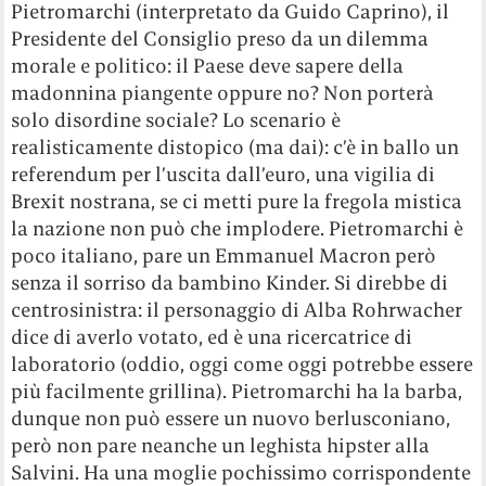
Pietromarchi (interpretato da Guido Caprino), il
Presidente del Consiglio preso da un dilemma
morale e politico: il Paese deve sapere della
madonnina piangente oppure no? Non porterà
solo disordine sociale? Lo scenario è
realisticamente distopico (ma dai): c’è in ballo un
referendum per l’uscita dall’euro, una vigilia di
Brexit nostrana, se ci metti pure la fregola mistica
la nazione non può che implodere. Pietromarchi è
poco italiano, pare un Emmanuel Macron però
senza il sorriso da bambino Kinder. Si direbbe di
centrosinistra: il personaggio di Alba Rohrwacher
dice di averlo votato, ed è una ricercatrice di
laboratorio (oddio, oggi come oggi potrebbe essere
più facilmente grillina). Pietromarchi ha la barba,
dunque non può essere un nuovo berlusconiano,
però non pare neanche un leghista hipster alla
Salvini. Ha una moglie pochissimo corrispondente