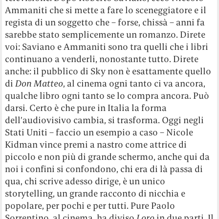
Ammaniti che si mette a fare lo sceneggiatore e il
regista di un soggetto che – forse, chissà – anni fa
sarebbe stato semplicemente un romanzo. Direte
voi: Saviano e Ammaniti sono tra quelli che i libri
continuano a venderli, nonostante tutto. Direte
anche: il pubblico di Sky non è esattamente quello
di
Don Matteo
, al cinema ogni tanto ci va ancora,
qualche libro ogni tanto se lo compra ancora. Può
darsi. Certo è che pure in Italia la forma
dell’audiovisivo cambia, si trasforma. Oggi negli
Stati Uniti – faccio un esempio a caso – Nicole
Kidman vince premi a nastro come attrice di
piccolo e non più di grande schermo, anche qui da
noi i confini si confondono, chi era di là passa di
qua, chi scrive adesso dirige, è un unico
storytelling, un grande racconto di nicchia e
popolare, per pochi e per tutti. Pure Paolo
Sorrentino, al cinema, ha diviso
Loro
in due parti. Il