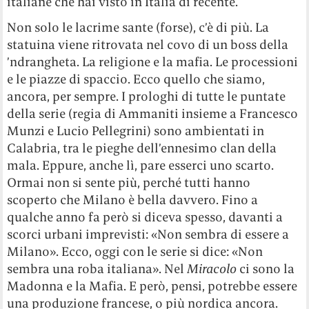
italiane che hai visto in Italia di recente.
Non solo le lacrime sante (forse), c’è di più. La
statuina viene ritrovata nel covo di un boss della
’ndrangheta. La religione e la mafia. Le processioni
e le piazze di spaccio. Ecco quello che siamo,
ancora, per sempre. I prologhi di tutte le puntate
della serie (regia di Ammaniti insieme a Francesco
Munzi e Lucio Pellegrini) sono ambientati in
Calabria, tra le pieghe dell’ennesimo clan della
mala. Eppure, anche lì, pare esserci uno scarto.
Ormai non si sente più, perché tutti hanno
scoperto che Milano è bella davvero. Fino a
qualche anno fa però si diceva spesso, davanti a
scorci urbani imprevisti: «Non sembra di essere a
Milano». Ecco, oggi con le serie si dice: «Non
sembra una roba italiana». Nel
Miracolo
ci sono la
Madonna e la Mafia. E però, pensi, potrebbe essere
una produzione francese, o più nordica ancora.