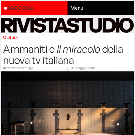
8 AGO 2026
Menu
Cultura
Ammaniti e
Il miracolo
della
nuova tv italiana
di
Mattia Carzaniga
07 Maggio 2018