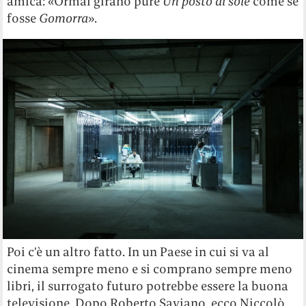
amica: «Ormai girano pure
Un posto al sole
come se
fosse
Gomorra
».
Poi c’è un altro fatto. In un Paese in cui si va al
cinema sempre meno e si comprano sempre meno
libri, il surrogato futuro potrebbe essere la buona
televisione. Dopo Roberto Saviano, ecco Niccolò