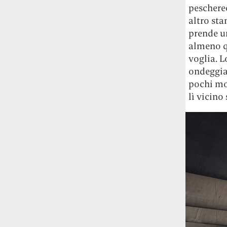
pescherec
altro st
prende un
almeno q
voglia. L
ondeggia 
pochi mom
lì vicino