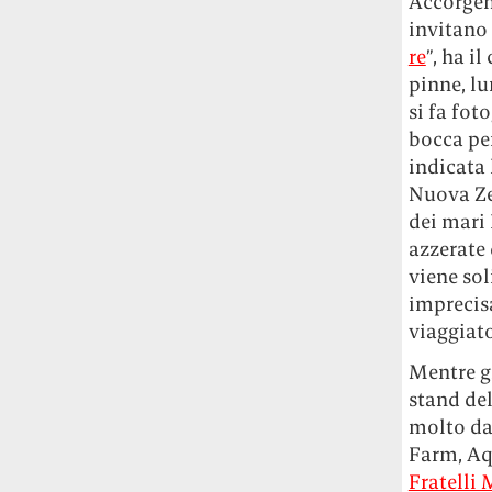
Accorgend
Rossi, per provare a sfuggire alle
tendenze dettate da Instagram anche
invitano 
sulla ristorazione.
re
”, ha i
pinne, lu
Il Pentagono ha improvvisamente
si fa fot
cambiato il modo in cui conta i morti e i
bocca per
feriti nella guerra in Iran
Pare su
indicata 
richiesta diretta dalla Casa Bianca.
Nuova Ze
Risultato: 4 morti "in meno" e circa 600
dei mari 
feriti in più.
azzerate 
Fred Again ha passato 50 ore
viene so
consecutive in livestream su YouTube
imprecis
per completare il suo nuovo mixtape
Lo
viaggiato
ha fatto insieme al collettivo LATIN
MAFIA, registrato tutto a Città del
Mentre gr
Messico e intitolato (didascalicamente
stand del
ma efficacemente) 9 months & 50 hours.
molto da 
Farm, Aqu
Fratelli