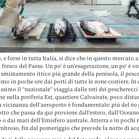
 e forse in tutta Italia, si dice che in questo mercato ar
 fresco del Paese. Un po’ è un’esagerazione, un po’ è ver
 smistamento ittico più grande della penisola, il pesce
imo in poche ore dai porti di tutte le zone costiere. In
ssimo il “nazionale” viaggia dalle reti dei pescherecci
 nella periferia Est, quartiere Calvairate, poco dista
a vicinanza dell’aeroporto è fondamentale: più del 60 
tto che passa da qui proviene dall’estero, dall’Ocean
 o dai mari dell’Emisfero australe. Atterra e in pochi 
mbroso, fin dal pomeriggio che precede la notte di acq