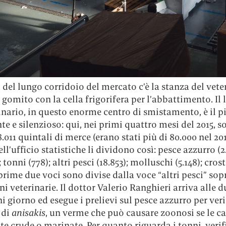
 del lungo corridoio del mercato c’è la stanza del vete
gomito con la cella frigorifera per l’abbattimento. Il 
inario, in questo enorme centro di smistamento, è il p
e e silenzioso: qui, nei primi quattro mesi del 2015, s
8.011 quintali di merce (erano stati più di 80.000 nel 201
ell’ufficio statistiche li dividono così: pesce azzurro (2
 tonni (778); altri pesci (18.853); molluschi (5.148); cros
 prime due voci sono divise dalla voce “altri pesci” sop
ni veterinarie. Il dottor Valerio Ranghieri arriva alle d
i giorno ed esegue i prelievi sul pesce azzurro per veri
 di
anisakis
, un verme che può causare zoonosi se le c
 crude o marinate. Per quanto riguarda i tonni, verif