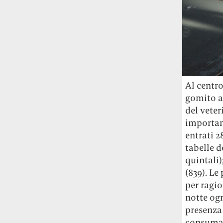
Al centro
gomito a 
del veter
important
entrati 2
tabelle d
quintali);
(839). Le
per ragio
notte ogn
presenza
consumate