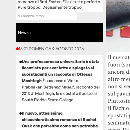
romanzo di Bret Easton Ellis è tutto perfetto.
Pure troppo. Decisamente troppo.
di
Lorenzo Peroni
News ↓
16:01 DOMENICA 9 AGOSTO 2026
I
l
mercato
Una professoressa universitaria è stata
fuori (so
licenziata per aver letto e spiegato ai
ancora di
suoi studenti un racconto di Ottessa
altro me
Moshfegh
È successo a Vinita
non si se
Prabhakar:
Bettering Myself
, racconto del
sul pavim
2013 di Moshfegh, le è costato il posto al
South Florida State College.
Piuttosto
il fischi
Il nuovo, attesissimo,
spostati 
chiacchieratissimo romanzo di Rachel
seminato 
Cusk che potrebbe come non potrebbe
neon. L’a