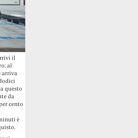
rivi il
o: al
 arriva
 dodici
 a questo
nte da
per cento
o
minuti è
uisto.