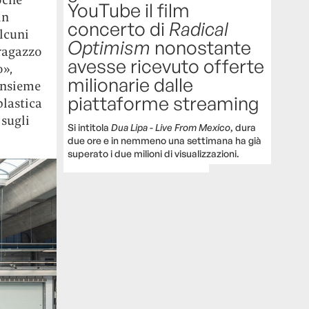
YouTube il film
in
concerto di
Radical
alcuni
Optimism
nonostante
 ragazzo
avesse ricevuto offerte
o»,
milionarie dalle
 insieme
piattaforme streaming
plastica
 sugli
Si intitola
Dua Lipa - Live From Mexico
, dura
due ore e in nemmeno una settimana ha già
superato i due milioni di visualizzazioni.