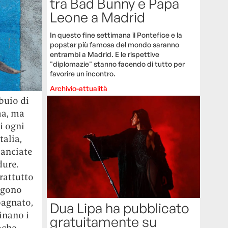
tra Bad Bunny e Papa
Leone a Madrid
In questo fine settimana il Pontefice e la
popstar più famosa del mondo saranno
entrambi a Madrid. E le rispettive
"diplomazie" stanno facendo di tutto per
favorire un incontro.
Archivio-attualità
buio di
ma, ma
di ogni
talia,
lanciate
dure.
prattutto
engono
bagnato,
Dua Lipa ha pubblicato
inano i
gratuitamente su
oche