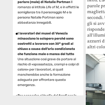
parlare (male) di Natalie Portman
Il
parole pr
romanzo si intitola
Life of M
, e in effetti le
maglietta
somiglianze tra il personaggio M e la
secondi.
persona Natalie Portman sono
abbastanza innegabili.
gli si av
risponde.
I lavoratori dei musei di Venezia
all’illum
minacciano lo sciopero perché sono
azzurri d
costretti a lavorare con 30° gradi al
altri col
chiuso a causa dell’aria condizionata
che funziona male o manca del tutto
Una situazione così grave da portare al
rischio di «spossatezza, crampi e colpi di
calore» per i lavoratori, ai quali
mancherebbe anche la formazione
adeguata per affrontare questa
emergenza.
Per sopperire al taglio dei fondi per la
ricerca, un gruppo di scienziati che