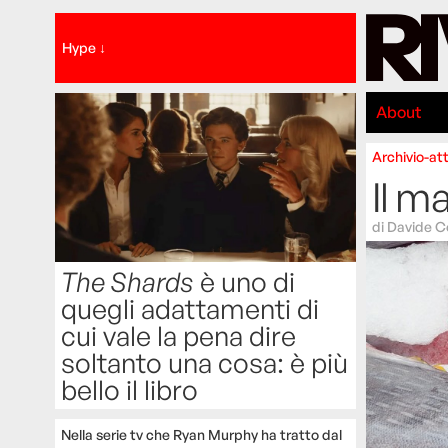
Hype ↓
About
Archivio-att
Il m
di
Davide 
The Shards
è uno di
quegli adattamenti di
cui vale la pena dire
soltanto una cosa: è più
bello il libro
Nella serie tv che Ryan Murphy ha tratto dal