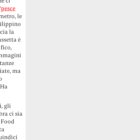
e ci
“
pesce
metro, le
ilippino
cia la
assetta è
fico,
immagini
stanze
giate, ma
o
 Ha
, gli
ra ci sia
: Food
ta
uindici