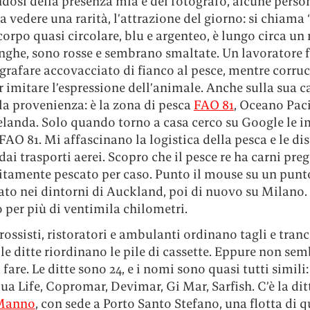
osi della presenza mia e del fotografo, alcune person
a vedere una rarità, l’attrazione del giorno: si chiama 
l corpo quasi circolare, blu e argenteo, è lungo circa un 
nghe, sono rosse e sembrano smaltate. Un lavoratore f
ografare accovacciato di fianco al pesce, mentre corruc
 imitare l’espressione dell’animale. Anche sulla sua c
la provenienza: è la zona di pesca
FAO 81
, Oceano Paci
landa. Solo quando torno a casa cerco su Google le 
FAO 81. Mi affascinano la logistica della pesca e le di
dai trasporti aerei. Scopro che il pesce re ha carni pre
litamente pescato per caso. Punto il mouse su un punt
ato nei dintorni di Auckland, poi di nuovo su Milano.
 per più di ventimila chilometri.
ossisti, ristoratori e ambulanti ordinano tagli e tranci
le ditte riordinano le pile di cassette. Eppure non semb
fare. Le ditte sono 24, e i nomi sono quasi tutti simili
a Life, Copromar, Devimar, Gi Mar, Sarfish. C’è la dit
 Manno
, con sede a Porto Santo Stefano, una flotta di q