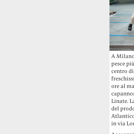
studia le marmotte ha aperto un canale
OnlyFans tutto dedicato alle marmotte
OnlyMarms (si chiama proprio così) è
gratuito, pubblica «contenuti non
censurati di marmotte dalle Montagne
Rocciose» e accetta mance per la buona
causa della scienza.
Le ondate di caldo potrebbero far
A Milano,
aumentare il prezzo del cibo più della
pesce più
guerra in Iran e della crisi nello Stretto
centro di
di Hormuz
Addirittura un punto
freschiss
percentuale di inflazione alimentare in
ore al ma
più, un aumento del costo del cibo che
capannone
nel 2027 rischia di arrivare al 3 per cento.
Linate. L
del prodo
Il ristorante Trippa ha tolto dal menù i
suoi due piatti più celebri perché troppe
Atlantico
persone prendevano solo quelli per
in via Lo
fotografarli
L'ha spiegato lo chef Diego