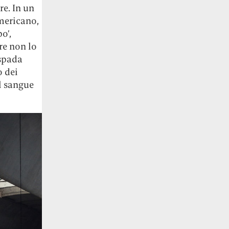
re. In un
mericano,
o’,
re non lo
 spada
o dei
Il sangue