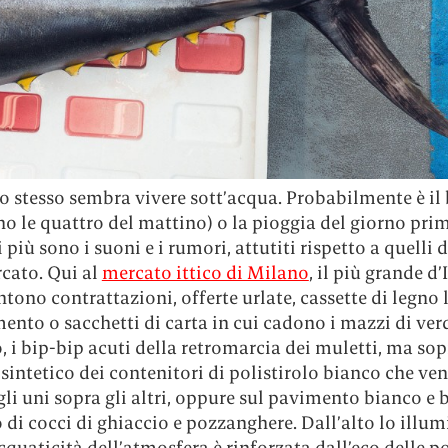
 stesso sembra vivere sott’acqua. Probabilmente è il 
no le quattro del mattino) o la pioggia del giorno pri
 più sono i suoni e i rumori, attutiti rispetto a quelli 
rcato. Qui al
mercato ittico di Milano
, il più grande d’I
ntono contrattazioni, offerte urlate, cassette di legno 
ento o sacchetti di carta in cui cadono i mazzi di ver
, i bip-bip acuti della retromarcia dei muletti, ma so
o sintetico dei contenitori di polistirolo bianco che v
gli uni sopra gli altri, oppure sul pavimento bianco e 
di cocci di ghiaccio e pozzanghere. Dall’alto lo illum
cquaticità dell’atmosfera è rinforzata dall’eco delle p