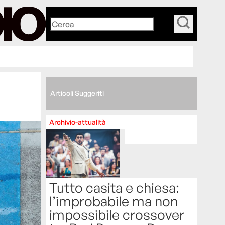
_
Articoli Suggeriti
Archivio-attualità
Tutto casita e chiesa:
l’improbabile ma non
impossibile crossover