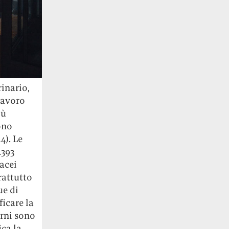
rinario,
lavoro
iù
ono
4). Le
.393
tacei
rattutto
ue di
ficare la
arni sono
ica la