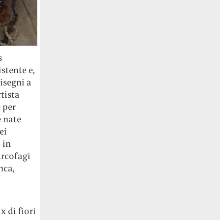
s
stente e,
isegni a
rtista
e per
e nate
ei
 in
arcofagi
nca,
x di fiori