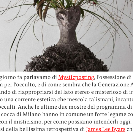
giorno fa parlavamo di
Mysticposting
, l’ossessione di
m per l’occulto, e di come sembra che la Generazione 
ando di riappropriarsi del lato etereo e misterioso di i
o una corrente estetica che mescola talismani, incant
occulti. Anche le ultime due mostre del programma di 
cocca di Milano hanno in comune un forte legame co
con il misticismo, per come possiamo intenderli oggi.
ossi della bellissima retrospettiva di
James Lee Byars
che