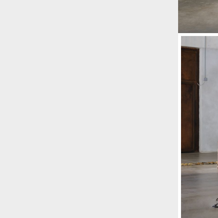
Rossi, per provare a sfuggire alle
tendenze dettate da Instagram anche
sulla ristorazione.
Il Pentagono ha improvvisamente
cambiato il modo in cui conta i morti e i
feriti nella guerra in Iran
Pare su
richiesta diretta dalla Casa Bianca.
Risultato: 4 morti "in meno" e circa 600
feriti in più.
Fred Again ha passato 50 ore
consecutive in livestream su YouTube
per completare il suo nuovo mixtape
Lo
ha fatto insieme al collettivo LATIN
MAFIA, registrato tutto a Città del
Messico e intitolato (didascalicamente
ma efficacemente) 9 months & 50 hours.