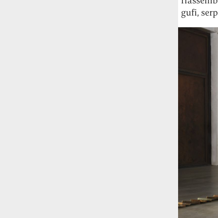
riassembl
studia le marmotte ha aperto un canale
gufi, serp
OnlyFans tutto dedicato alle marmotte
OnlyMarms (si chiama proprio così) è
gratuito, pubblica «contenuti non
censurati di marmotte dalle Montagne
Rocciose» e accetta mance per la buona
causa della scienza.
Le ondate di caldo potrebbero far
aumentare il prezzo del cibo più della
guerra in Iran e della crisi nello Stretto
di Hormuz
Addirittura un punto
percentuale di inflazione alimentare in
più, un aumento del costo del cibo che
nel 2027 rischia di arrivare al 3 per cento.
Il ristorante Trippa ha tolto dal menù i
suoi due piatti più celebri perché troppe
persone prendevano solo quelli per
fotografarli
L'ha spiegato lo chef Diego