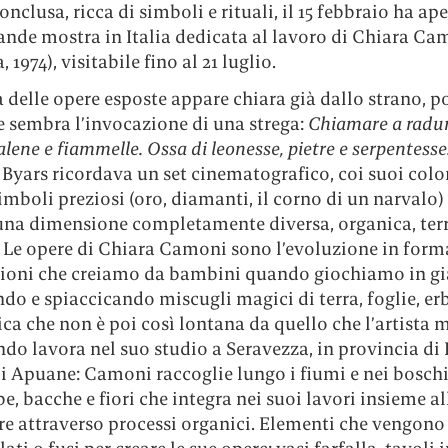
nclusa, ricca di simboli e rituali, il 15 febbraio ha ape
ande mostra in Italia dedicata al lavoro di Chiara Ca
 1974), visitabile fino al 21 luglio.
 delle opere esposte appare chiara già dallo strano, p
e sembra l’invocazione di una strega:
Chiamare a radu
Falene e fiammelle. Ossa di leonesse, pietre e serpentesse
Byars ricordava un set cinematografico, coi suoi colori
simboli preziosi (oro, diamanti, il corno di un narvalo) 
 una dimensione completamente diversa, organica, ter
 Le opere di Chiara Camoni sono l’evoluzione in forma
zioni che creiamo da bambini quando giochiamo in gi
o e spiaccicando miscugli magici di terra, foglie, erba
ca che non è poi così lontana da quello che l’artista m
do lavora nel suo studio a Seravezza, in provincia di 
pi Apuane: Camoni raccoglie lungo i fiumi e nei boschi
rbe, bacche e fiori che integra nei suoi lavori insieme all
re attraverso processi organici. Elementi che vengono