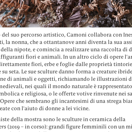
o del suo percorso artistico, Camoni collabora con Ine
i, la nonna, che a ottantanove anni diventa la sua assi
 della nipote, e comincia a realizzare una raccolta di d
ffiguranti fiori e animali. In un altro ciclo di opere l’a
direttamente fiori, erbe e foglie dalle proprietà tintori
su seta. Le sue sculture danno forma a creature ibrid
ne di animali e oggetti, richiamando le illustrazioni d
medievali, nei quali il mondo naturale è rappresentato
mbolica e religiosa, o le offerte votive rinvenute nei s
 Opere che sembrano gli incantesimi di una strega bia
eate con l’aiuto di donne a lei vicine.
ste della mostra sono le sculture in ceramica della
ers
(2019 – in corso): grandi figure femminili con un mi