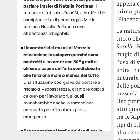
appena co
parlare (male) di Natalie Portman
Il
prima gr
romanzo si intitola
Life of M
, e in effetti le
(Piacenza,
somiglianze tra il personaggio M e la
persona Natalie Portman sono
La natura
abbastanza innegabili.
titolo ch
Sorelle. 
I lavoratori dei musei di Venezia
magia di 
minacciano lo sciopero perché sono
l’uso di 
costretti a lavorare con 30° gradi al
chiuso a causa dell’aria condizionata
entra in
che funziona male o manca del tutto
naturale.
Una situazione così grave da portare al
delle po
rischio di «spossatezza, crampi e colpi di
mescoland
calore» per i lavoratori, ai quali
Una prati
mancherebbe anche la formazione
atto quan
adeguata per affrontare questa
tra le Al
emergenza.
tipi di e
Per sopperire al taglio dei fondi per la
alla cene
ricerca, un gruppo di scienziati che