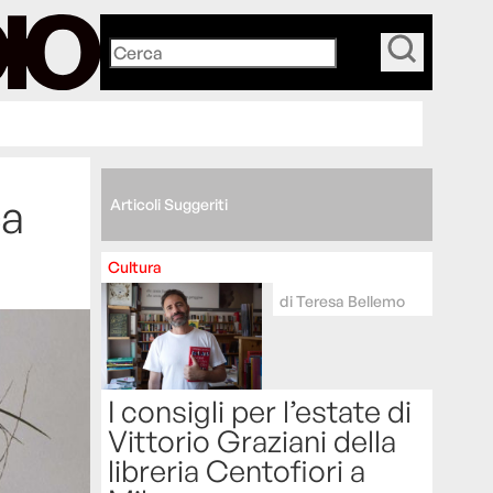
_
ca
Articoli Suggeriti
Cultura
di
Teresa Bellemo
I consigli per l’estate di
Vittorio Graziani della
libreria Centofiori a