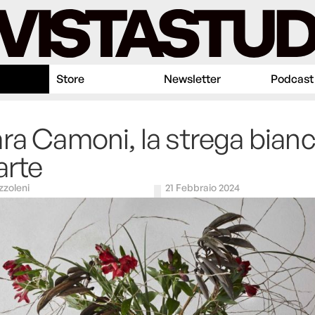
Store
Newsletter
Podcast
ra Camoni, la strega bian
arte
zzoleni
21 Febbraio 2024