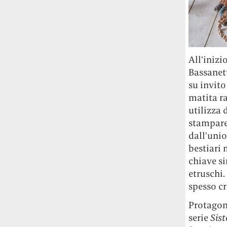
All’inizi
Bassanett
su invito
matita ra
utilizza 
stampare 
dall’unio
bestiari 
chiave si
etruschi.
spesso cr
Protagoni
serie
Sist