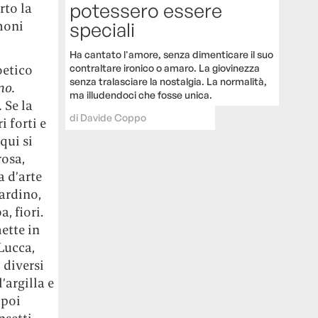
potessero essere
rto la
speciali
moni
Ha cantato l'amore, senza dimenticare il suo
contraltare ironico o amaro. La giovinezza
oetico
senza tralasciare la nostalgia. La normalità,
no.
ma illudendoci che fosse unica.
.
Se la
di
Davide Coppo
 forti e
qui si
rosa,
 d’arte
ardino,
, fiori.
ette in
Lucca,
 diversi
’argilla e
 poi