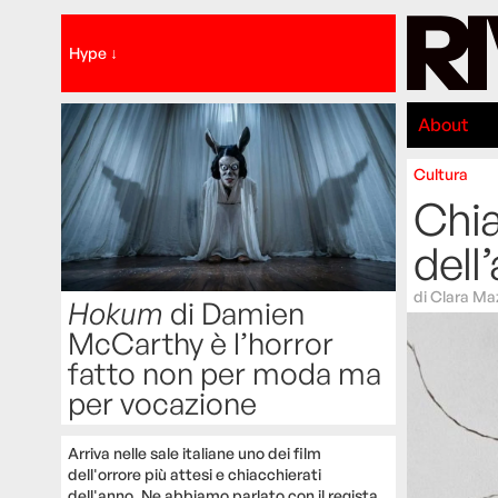
Hype ↓
About
Cultura
Chia
dell’
di
Clara Ma
Hokum
di Damien
McCarthy è l’horror
fatto non per moda ma
per vocazione
Arriva nelle sale italiane uno dei film
dell'orrore più attesi e chiacchierati
dell'anno. Ne abbiamo parlato con il regista