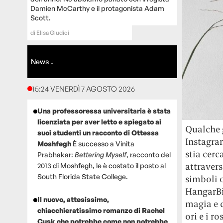
Damien McCarthy e il protagonista Adam
Scott.
di
Elisa Giudici
News ↓
15:24 VENERDÌ 7 AGOSTO 2026
Una professoressa universitaria è stata
licenziata per aver letto e spiegato ai
Qualche 
suoi studenti un racconto di Ottessa
Instagra
Moshfegh
È successo a Vinita
stia cerc
Prabhakar:
Bettering Myself
, racconto del
attravers
2013 di Moshfegh, le è costato il posto al
South Florida State College.
simboli 
HangarBi
Il nuovo, attesissimo,
magia e 
chiacchieratissimo romanzo di Rachel
ori e i r
Cusk che potrebbe come non potrebbe