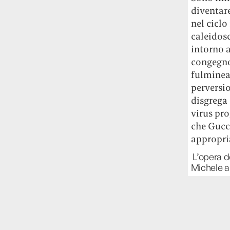
diventare
nel ciclo
caleidos
intorno a
congegno 
fulminea,
perversio
disgrega 
virus pro
che Gucc
appropri
L’opera d
Michele a