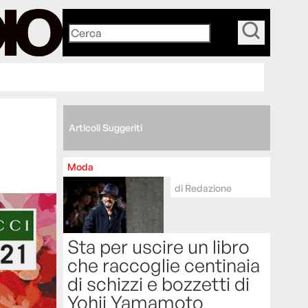
_
Articoli Suggeriti
Moda
di
Redazione
Sta per uscire un libro
che raccoglie centinaia
di schizzi e bozzetti di
Yohji Yamamoto