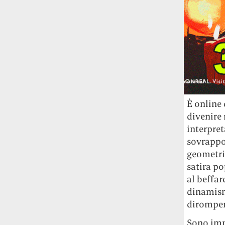
Universitat Autònoma de Barcelona: aree
con più verde, meno popolate e lontane
dal centro stanno diventando le più
appetibili. E costose.
L’unica pasticceria al mondo che ha il
permesso dello Studio Ghibli per fare
dolcetti di Totoro è quella della cognata
di Hayao Miyazaki
Si chiama Shiro-
È online 
Hige’s Cream Puff Factory e ne produce
pochissimi alla volta: accaparrarseli è
divenire 
difficile quasi come riuscire a visitare il
interpret
Ghibli Park.
sovrappon
geometric
satira po
al beffar
dinamism
dirompent
Sono imm