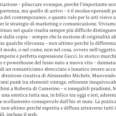
iazione – piluccare ovunque, perché l’importante non 
partenza, ma quello di arrivo – è il modus operandi p
a del contemporaneo, e questo vale per le arti visive
er le strategie di marketing e comunicazione. Viviam
inuo nel quale risulta sempre più difficile distinguer
le dalla copia – sempre che la nozione di originalità a
na qualche rilevanza – non ultimo perché la differenz
l modo, o nel come, non nel cosa, ovvero nell’oggetto.
mperie è perfetta espressione Gucci, lo storico march
no e powerhouse del lusso nato a nuova vita – dannat
 di un romanticismo sbrecciato e lunatico invero acca
la direzione creativa di Alessandro Michele. Muovendo
smi punk tra elementi vintage, referenze inequivocabi
lbini a Roberta di Camerino – e innegabili pradismi, 
 una estetica tutta sua, in bilico tra oggi e ieri, aderen
e scollamento consapevole dall’hic et nunc. La pratic
non ultimo perché esperita e diffusa attraverso tutti i
li, incluso il web.