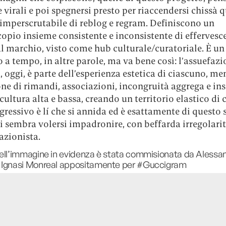
 virali e poi spegnersi presto per riaccendersi chissà
 imperscrutabile di reblog e regram. Definiscono un
copio insieme consistente e inconsistente di efferves
l marchio, visto come hub culturale/curatoriale. È un
a tempo, in altre parole, ma va bene così: l’assuefazi
 oggi, è parte dell’esperienza estetica di ciascuno, men
ne di rimandi, associazioni, incongruità aggrega e in
cultura alta e bassa, creando un territorio elastico di c
gressivo è lí che si annida ed è esattamente di questo 
i sembra volersi impadronire, con beffarda irregolari
azionista.
ell’immagine in evidenza è stata commisionata da Alessa
 Ignasi Monreal appositamente per #Guccigram