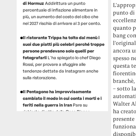
di Hormuz
Addirittura un punto
L’appropr
percentuale di inflazione alimentare in
punto di 
più, un aumento del costo del cibo che
eccellenz
nel 2027 rischia di arrivare al 3 per cento.
quanto p
bang cont
Il ristorante Trippa ha tolto dal menù i
l’origina
suoi due piatti più celebri perché troppe
ancora u
persone prendevano solo quelli per
spesso ne
fotografarli
L'ha spiegato lo chef Diego
Rossi, per provare a sfuggire alle
questa te
tendenze dettate da Instagram anche
fiorenti
sulla ristorazione.
branchè,
– sotto 
Il Pentagono ha improvvisamente
automati
cambiato il modo in cui conta i morti e i
Walter A
feriti nella guerra in Iran
Pare su
ha creato
richiesta diretta dalla Casa Bianca.
presente 
Risultato: 4 morti "in meno" e circa 600
feriti in più.
funziona 
disponibi