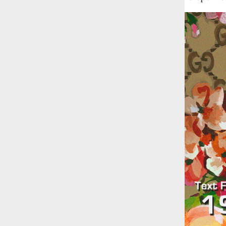
Fred Again ha passato 50 ore
consecutive in livestream su YouTube
per completare il suo nuovo mixtape
Lo
ha fatto insieme al collettivo LATIN
MAFIA, registrato tutto a Città del
Messico e intitolato (didascalicamente
ma efficacemente) 9 months & 50 hours.
I Massive Attack sono stati banditi a
vita da Singapore dopo aver esposto la
bandiera della Palestina durante un
concerto
Prima di essere espulsi hanno
subìto perquisizioni e il sequestro dei
passaporti. «Un'esperienza surreale», l'ha
definita la band.
La crisi climatica sta causando un
nuovo tipo di gentrificazione e stavolta
la vittima non sarà la città ma la
provincia
Lo dimostra una ricerca della