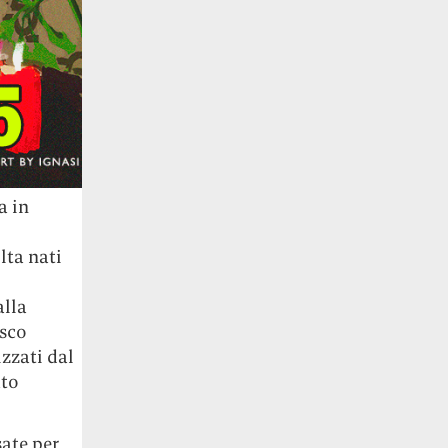
a in
olta nati
alla
esco
izzati dal
ato
ate per