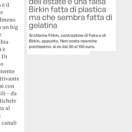
dell’estate è una falsa
è il
Birkin fatta di plastica
er
ma che sembra fatta di
 almeno
gelatina
o un big
e
Si chiama Firkin, contrazione di Fake e di
Birkin, appunto. Non costa neanche
bbia
pochissimo: si va dai 30 ai 100 euro.
a è
 Di
io
amente
ttivante
si con
li – da
Michele
za al
a
 canali