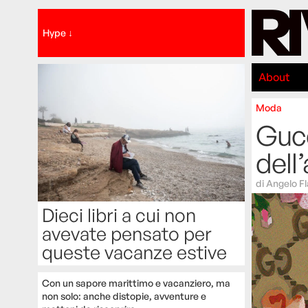
Hype ↓
About
Moda
Gucc
dell
di
Angelo F
Dieci libri a cui non
avevate pensato per
queste vacanze estive
Con un sapore marittimo e vacanziero, ma
non solo: anche distopie, avventure e