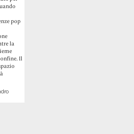
 quando
cenze pop
one
tre la
sieme
onfine. Il
spazio
tà
ndro