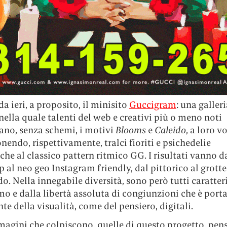
da ieri, a proposito, il minisito
Guccigram
: una galleri
nella quale talenti del web e creativi più o meno noti
ano, senza schemi, i motivi
Blooms
e
Caleido
, a loro v
endo, rispettivamente, tralci fioriti e psichedelie
he al classico pattern ritmico GG. I risultati vanno d
p al neo geo Instagram friendly, dal pittorico al grott
do. Nella innegabile diversità, sono però tutti caratter
o e dalla libertà assoluta di congiunzioni che è port
e della visualità, come del pensiero, digitali.
agini che colpiscono, quelle di questo progetto, pens