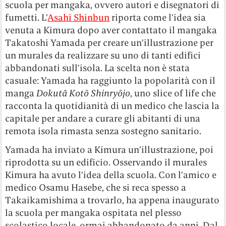
scuola per mangaka, ovvero autori e disegnatori di
fumetti. L’
Asahi Shinbun
riporta come l’idea sia
venuta a Kimura dopo aver contattato il mangaka
Takatoshi Yamada per creare un’illustrazione per
un murales da realizzare su uno di tanti edifici
abbandonati sull’isola.
La scelta non è stata
casuale:
Yamada ha raggiunto la popolarità con il
manga
Dokutā Kotō Shinryōjo
, uno slice of life che
racconta la quotidianità di un medico che lascia la
capitale per andare a curare gli abitanti di una
remota isola rimasta senza sostegno sanitario.
Yamada ha inviato a Kimura un’illustrazione, poi
riprodotta su un edificio. Osservando il murales
Kimura ha avuto l’idea della scuola. C
on l’amico e
medico Osamu Hasebe, che si reca spesso a
Takaikamishima a trovarlo, ha appena inaugurato
la scuola per mangaka ospitata nel plesso
scolastico locale, ormai abbandonato da anni. Dal