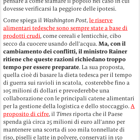
pensare a come sfamare il popolo nel caso in cui
dovesse verificarsi la peggiore delle ipotesi.
Come spiega il
Washington Post
,
le riserve
alimentari tedesche sono sempre state a base di
prodotti crudi
, come cereali e lenticchie, cibo
secco da cuocere usando dell’acqua.
Ma, con il
cambiamento dei conflitti, il ministro Rainer
ritiene che queste razioni richiedano troppo
tempo per essere preparate
. La sua proposta,
quella cioè di basare la dieta tedesca per il tempo
di guerra sui ravioli in scatola, costerebbe fino a
105 milioni di dollari e prevederebbe una
collaborazione con le principali catene alimentari
per la gestione della logistica e dello stoccaggio.
A
proposito di cifre
, il
Times
riporta che il Paese
spenda già circa 25 milioni di euro all’anno per
mantenere una scorta di 100 mila tonnellate di
riso, piselli e latte in polvere, conservati in 150