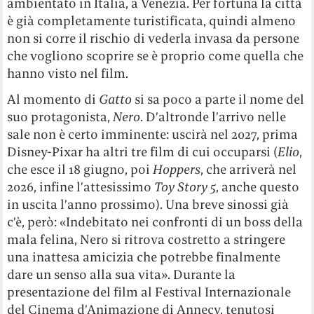
ambientato in Italia, a Venezia. Per fortuna la città
è già completamente turistificata, quindi almeno
non si corre il rischio di vederla invasa da persone
che vogliono scoprire se è proprio come quella che
hanno visto nel film.
Al momento di
Gatto
si sa poco a parte il nome del
suo protagonista,
Nero
. D’altronde l’arrivo nelle
sale non è certo imminente: uscirà nel 2027, prima
Disney-Pixar ha altri tre film di cui occuparsi (
Elio
,
che esce il 18 giugno, poi
Hoppers
, che arriverà nel
2026, infine l’attesissimo
Toy Story 5
, anche questo
in uscita l’anno prossimo). Una breve sinossi già
c’è, però: «Indebitato nei confronti di un boss della
mala felina, Nero si ritrova costretto a stringere
una inattesa amicizia che potrebbe finalmente
dare un senso alla sua vita». Durante la
presentazione del film al Festival Internazionale
del Cinema d’Animazione di Annecy, tenutosi