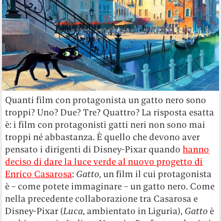
Quanti film con protagonista un gatto nero sono
troppi? Uno? Due? Tre? Quattro? La risposta esatta
è: i film con protagonisti gatti neri non sono mai
troppi né abbastanza. È quello che devono aver
pensato i dirigenti di Disney-Pixar quando
hanno
deciso di dare la luce verde al nuovo progetto di
Enrico Casarosa
:
Gatto
, un film il cui protagonista
è – come potete immaginare – un gatto nero. Come
nella precedente collaborazione tra Casarosa e
Disney-Pixar (
Luca
, ambientato in Liguria),
Gatto
è