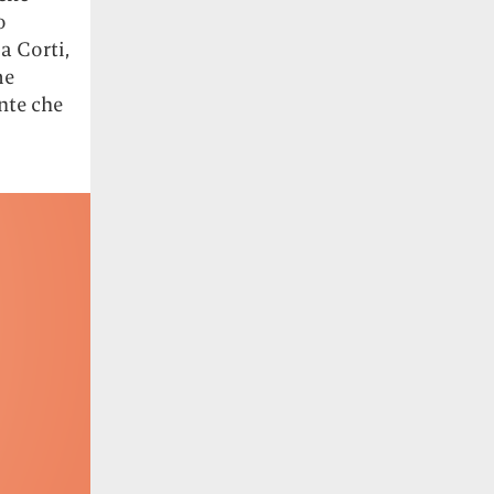
o
a Corti,
me
nte che