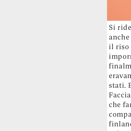
Si rid
anche 
il ris
imporr
finalm
eravam
stati.
Faccia
che fa
compag
finlan