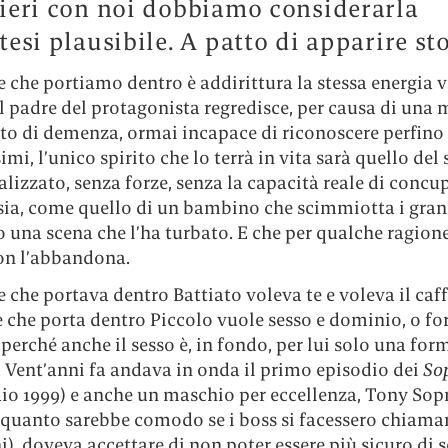
ieri con noi dobbiamo considerarla
tesi plausibile. A patto di apparire st
 che portiamo dentro è addirittura la stessa energia vi
 padre del protagonista regredisce, per causa di una m
to di demenza, ormai incapace di riconoscere perfino 
imi, l’unico spirito che lo terrà in vita sarà quello del
alizzato, senza forze, senza la capacità reale di concu
sia, come quello di un bambino che scimmiotta i gran
o una scena che l’ha turbato. E che per qualche ragione
on l’abbandona.
 che portava dentro Battiato voleva te e voleva il caff
 che porta dentro Piccolo vuole sesso e dominio, o fo
erché anche il sesso è, in fondo, per lui solo una for
 Vent’anni fa andava in onda il primo episodio dei
So
aio 1999) e anche un maschio per eccellenza, Tony Sop
(quanto sarebbe comodo se i boss si facessero chiama
i), doveva accettare di non poter essere più sicuro di 