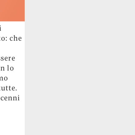
i
to: che
ssere
n lo
amo
tutte.
icenni
e