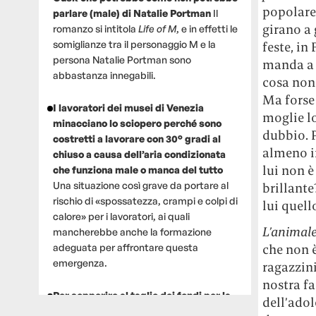
popolare 
parlare (male) di Natalie Portman
Il
girano a 
romanzo si intitola
Life of M
, e in effetti le
somiglianze tra il personaggio M e la
feste, in
persona Natalie Portman sono
manda a d
abbastanza innegabili.
cosa non 
Ma forse 
I lavoratori dei musei di Venezia
moglie lo
minacciano lo sciopero perché sono
dubbio. 
costretti a lavorare con 30° gradi al
almeno in
chiuso a causa dell’aria condizionata
lui non è
che funziona male o manca del tutto
Una situazione così grave da portare al
brillante
rischio di «spossatezza, crampi e colpi di
lui quell
calore» per i lavoratori, ai quali
L’animale
mancherebbe anche la formazione
che non 
adeguata per affrontare questa
emergenza.
ragazzini
nostra fa
Per sopperire al taglio dei fondi per la
dell’adol
ricerca, un gruppo di scienziati che