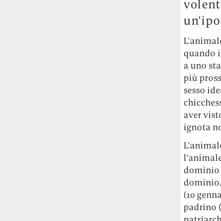
volent
un’ipo
L’animale
quando il
a uno sta
più pross
sesso ide
chicches
aver vist
ignota n
L’animale
l’animale
dominio p
dominio.
(10 genn
padrino 
patriarch