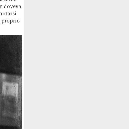
on doveva
ontarsi
o proprio