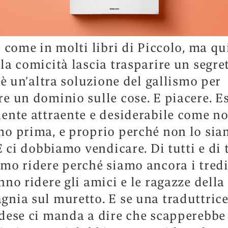
e come in molti libri di Piccolo, ma qu
la comicità lascia trasparire un segre
o è un’altra soluzione del gallismo per
e un dominio sulle cose. E piacere. E
ente attraente e desiderabile come no
o prima, e proprio perché non lo si
 E ci dobbiamo vendicare. Di tutti e di 
mo ridere perché siamo ancora i tred
nno ridere gli amici e le ragazze della
nia sul muretto. E se una traduttric
dese ci manda a dire che scapperebbe