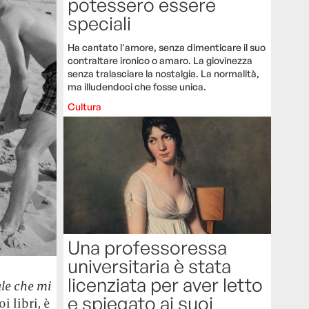
potessero essere
speciali
Ha cantato l'amore, senza dimenticare il suo
contraltare ironico o amaro. La giovinezza
senza tralasciare la nostalgia. La normalità,
ma illudendoci che fosse unica.
Cultura
Una professoressa
universitaria è stata
licenziata per aver letto
le che mi
e spiegato ai suoi
i libri, è