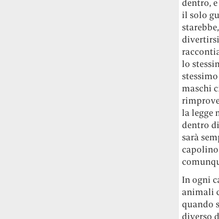
dentro, e
studia le marmotte ha aperto un canale
il solo gu
OnlyFans tutto dedicato alle marmotte
starebbe,
OnlyMarms (si chiama proprio così) è
divertirs
gratuito, pubblica «contenuti non
racconti
censurati di marmotte dalle Montagne
Rocciose» e accetta mance per la buona
lo stessi
causa della scienza.
stessimo 
maschi ci
Le ondate di caldo potrebbero far
rimprove
aumentare il prezzo del cibo più della
la legge 
guerra in Iran e della crisi nello Stretto
dentro di
di Hormuz
Addirittura un punto
sarà semp
percentuale di inflazione alimentare in
capolino 
più, un aumento del costo del cibo che
nel 2027 rischia di arrivare al 3 per cento.
comunque
In ogni c
Il ristorante Trippa ha tolto dal menù i
animali c
suoi due piatti più celebri perché troppe
quando s
persone prendevano solo quelli per
fotografarli
L'ha spiegato lo chef Diego
diverso d