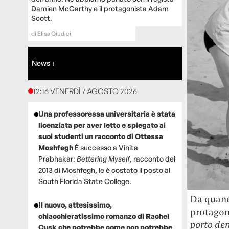
Damien McCarthy e il protagonista Adam
Scott.
di
Elisa Giudici
News ↓
12:16 VENERDÌ 7 AGOSTO 2026
Una professoressa universitaria è stata
licenziata per aver letto e spiegato ai
suoi studenti un racconto di Ottessa
Moshfegh
È successo a Vinita
Prabhakar:
Bettering Myself
, racconto del
2013 di Moshfegh, le è costato il posto al
South Florida State College.
Da quando
Il nuovo, attesissimo,
protagon
chiacchieratissimo romanzo di Rachel
porto de
Cusk che potrebbe come non potrebbe