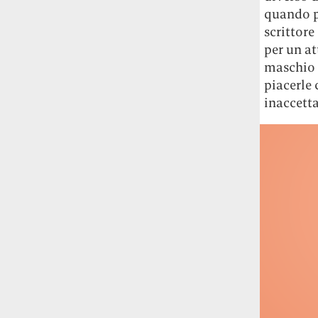
Rossi, per provare a sfuggire alle
quando pe
tendenze dettate da Instagram anche
scrittore
sulla ristorazione.
per un at
maschio a
Il Pentagono ha improvvisamente
piacerle 
cambiato il modo in cui conta i morti e i
inaccetta
feriti nella guerra in Iran
Pare su
richiesta diretta dalla Casa Bianca.
Risultato: 4 morti "in meno" e circa 600
feriti in più.
Fred Again ha passato 50 ore
consecutive in livestream su YouTube
per completare il suo nuovo mixtape
Lo
ha fatto insieme al collettivo LATIN
MAFIA, registrato tutto a Città del
Messico e intitolato (didascalicamente
ma efficacemente) 9 months & 50 hours.