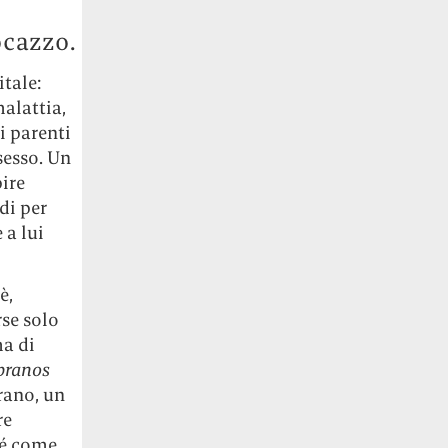
ocazzo.
tale:
alattia,
i parenti
 sesso. Un
pire
di per
 a lui
è,
rse solo
ma di
pranos
rano, un
re
sé come