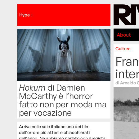
Hype ↓
About
Cultura
Fran
inte
di
Arnaldo 
Hokum
di Damien
McCarthy è l’horror
fatto non per moda ma
per vocazione
Arriva nelle sale italiane uno dei film
dell'orrore più attesi e chiacchierati
dell'anno. Ne abbiamo parlato con il regista