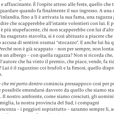
e affascinante. È l’ospite atteso alle feste, quello che t
guardare quando fa finalmente il suo ingresso. A una 
 Finlandia, fino a lì è arrivata la sua fama, una ragazza 
ire che scapperebbe all’istante volentieri con lui. E pe
è più stupefacente, chi non scapperebbe con lui d’altr
ha esagerato stavolta, si è così abituato a piacere che 
 accusa di sentirsi oramai “stocazzo”. E anche lui ha 
Perché non è già scappato – non per sempre, non lont
 un albergo – con quella ragazza? Non si ricorda che, 
 l’autore che ha vinto il premio, che piace, vende, fa rid
? Lui è il ragazzino coi brufoli e la fimosi, quello disp
o.
 che mi porto dentro
comincia pressappoco così per po
è possibile emendarsi davvero da quello che siamo sta
. Il nostro ambiente, come siamo cresciuti, gli uomini
miglia, la nostra provincia del Sud, i compagni
escenza – i peggiori soprattutto – saranno sempre lì, 