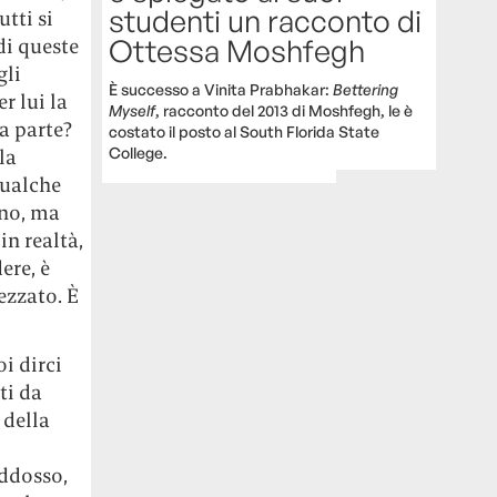
studenti un racconto di
utti si
Ottessa Moshfegh
di queste
gli
È successo a Vinita Prabhakar:
Bettering
r lui la
Myself
, racconto del 2013 di Moshfegh, le è
a parte?
costato il posto al South Florida State
College.
la
qualche
ano, ma
in realtà,
ere, è
rezzato. È
i dirci
ti da
 della
addosso,