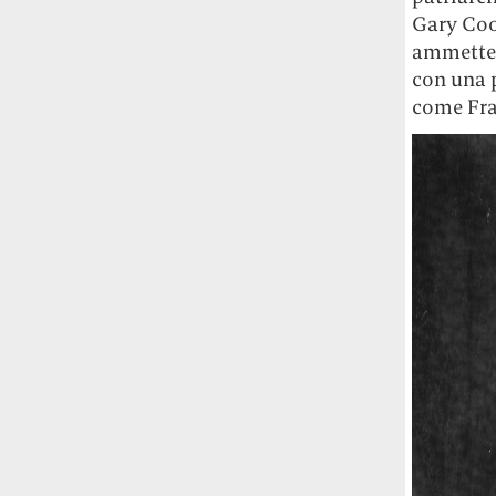
Gary Coo
ammetter
con una p
come Fra