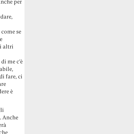
anche per
rdare,
e come se
e
 altri
di me c’è
abile,
i fare, ci
are
dere è
li
o. Anche
erà
nche