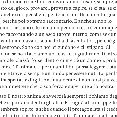
 ci diranno come fare, ci inviteranno a osare, sempre, 
sto del gioco, provarci, provare a capire, se ci sta, se ci
 anche solo per sfizio, per tenersi in allenamento, gua
i, perché poi potremo raccontarlo. E anche se non lo
amo a nessuno e lo teniamo per noi stessi è comunqu
mo raccontando a un ascoltatore interno, come se ce n
vantando davanti a una folla di ascoltatori, perché gli
 sentono. Sono con noi, ci guidano e ci istigano. Ci
rano se non facciamo una cosa e ci giudicano. Dentro 
morale, chissà, forse, dentro di me c’è un daimon, prob
 me c’è l’animale e, per quanti libri possa leggere e stud
re e troverà sempre un modo per essere nutrito, per f
inaspettato: dirgli continuamente di non farsi più ve
 ammettere che la sua forza è superiore alla nostra.
aso il nostro animale avvertirà sempre il richiamo deg
he si portano dentro gli altri. E reagirà al loro appell
embrerà sopito, anche quando il protagonista si cred
agli altri maschi, sereno e risolto, l’animale sarà lì, a