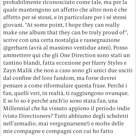
probabilmente riconosciuto come tale, ma per la
quale mantengono un affetto che altro non è che
affetto per sé stessi, e in particolare per i sé stessi
giovani. “At some point, I hope they can really
make one album that they can be truly proud of”,
scrive con una certa nostalgia e rassegnazione
@gerharn (avrà al massimo ventidue anni). Posso
ammettere qui che gli One Direction sono stati un
tantino blandi, fatta eccezione per Harry Styles e
Zayn Malik che non a caso sono gli unici due usciti
dal confine del loro fandom, ma forse dovrei
pensare a come riformulare questa frase. Perché i
fan, quelli veri, in realtà, ti raggiungono ovunque.
E se lo so è perché anch’io sono stata fan, una
Millennial che ha vissuto appieno il periodo indie
(visto Directioners? Tutti abbiamo degli scheletri
nell’armadio, mai vergognarsene!) e molte delle
mie compagne e compagni con cui ho fatto