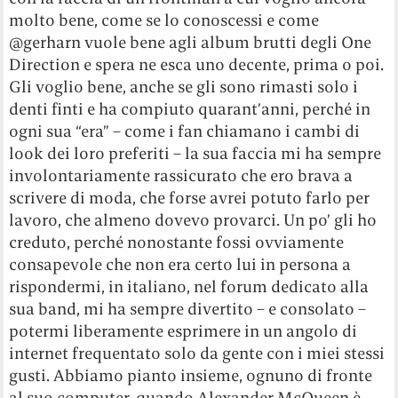
molto bene, come se lo conoscessi e come
@gerharn vuole bene agli album brutti degli One
Direction e spera ne esca uno decente, prima o poi.
Gli voglio bene, anche se gli sono rimasti solo i
denti finti e ha compiuto quarant’anni, perché in
ogni sua “era” – come i fan chiamano i cambi di
look dei loro preferiti – la sua faccia mi ha sempre
involontariamente rassicurato che ero brava a
scrivere di moda, che forse avrei potuto farlo per
lavoro, che almeno dovevo provarci. Un po’ gli ho
creduto, perché nonostante fossi ovviamente
consapevole che non era certo lui in persona a
rispondermi, in italiano, nel forum dedicato alla
sua band, mi ha sempre divertito – e consolato –
potermi liberamente esprimere in un angolo di
internet frequentato solo da gente con i miei stessi
gusti. Abbiamo pianto insieme, ognuno di fronte
al suo computer, quando Alexander McQueen è