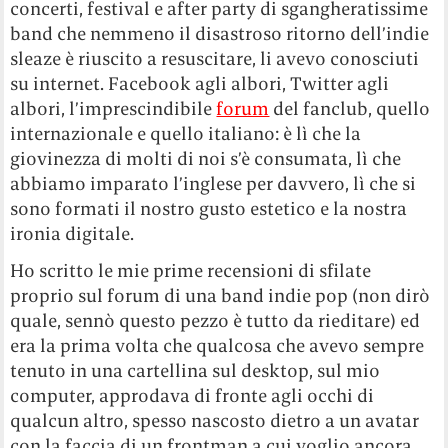
concerti, festival e after party di sgangheratissime
band che nemmeno il disastroso ritorno dell’indie
sleaze è riuscito a resuscitare, li avevo conosciuti
su internet. Facebook agli albori, Twitter agli
albori, l’imprescindibile
forum
del fanclub, quello
internazionale e quello italiano: è lì che la
giovinezza di molti di noi s’è consumata, lì che
abbiamo imparato l’inglese per davvero, lì che si
sono formati il nostro gusto estetico e la nostra
ironia digitale.
Ho scritto le mie prime recensioni di sfilate
proprio sul forum di una band indie pop (non dirò
quale, sennò questo pezzo è tutto da rieditare) ed
era la prima volta che qualcosa che avevo sempre
tenuto in una cartellina sul desktop, sul mio
computer, approdava di fronte agli occhi di
qualcun altro, spesso nascosto dietro a un avatar
con la faccia di un frontman a cui voglio ancora