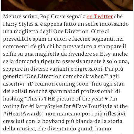
Mentre scrivo, Pop Crave segnala
su Twitter
che
Harry Styles si è appena fatto un selfie indossando
una maglietta degli One Direction. Oltre al
prevedibile spam di cuori e faccine sognanti, nei
commenti c’è già chi ha provveduto a stampare il
selfie su una maglietta da rivendere su Etsy, anche
se la domanda ripetuta ossessivamente è solo una,
seppure in diverse varianti e digressioni. Dai più
generici “One Direction comeback when?” agli
assertivi “1D reunion coming soon” fino agli stan
dei solisti nonché spammatori professionali di
hashtag “This is THE picture of the year! ♥ I’m
voting for #HarryStyles for #FaveTourStyle at the
#iHeartAwards”, non mancano poi i più riflessivi,
cresciuti con la boyband più blanda della storia
della musica, che diventando grandi hanno