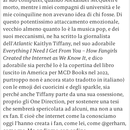
morto, mentre i miei compagni di università e le
mie coinquiline non avevano idea di chi fosse. Di
questo potentissimo attaccamento emozionale,
vecchio almeno quanto lo è la musica pop, e dei
suoi meccanismi, ne ha scritto la giornalista
dell’
Atlantic
Kaitlyn Tiffany, nel suo adorabile
Everything I Need I Get From You – How Fangirls
Created the Internet as We Know It
, e dico
adorabile sia perché lo è la copertina del libro
(uscito in America per MCD Books nel 2022,
purtroppo non è ancora stato tradotto in italiano)
con le emoji dei cuoricini e degli sparkle, sia
perché anche Tiffany parte da una sua ossessione,
proprio gli One Direction, per sostenere una tesi
che sembrerà spericolata ad alcuni, ma non a una
ex fan. E cioè che internet come la conosciamo
oggi l’hanno creata i fan, come lei, come @gerharn,