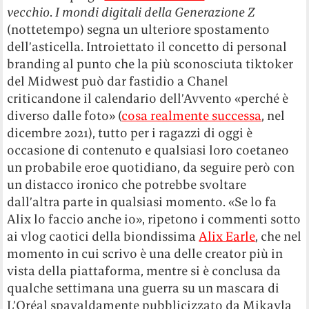
vecchio
.
I mondi digitali della Generazione Z
(nottetempo) segna un ulteriore spostamento
dell’asticella. Introiettato il concetto di personal
branding al punto che la più sconosciuta tiktoker
del Midwest può dar fastidio a Chanel
criticandone il calendario dell’Avvento «perché è
diverso dalle foto» (
cosa realmente successa
, nel
dicembre 2021), tutto per i ragazzi di oggi è
occasione di contenuto e qualsiasi loro coetaneo
un probabile eroe quotidiano, da seguire però con
un distacco ironico che potrebbe svoltare
dall’altra parte in qualsiasi momento. «Se lo fa
Alix lo faccio anche io», ripetono i commenti sotto
ai vlog caotici della biondissima
Alix Earle
, che nel
momento in cui scrivo è una delle creator più in
vista della piattaforma, mentre si è conclusa da
qualche settimana una guerra su un mascara di
L’Oréal spavaldamente pubblicizzato da Mikayla