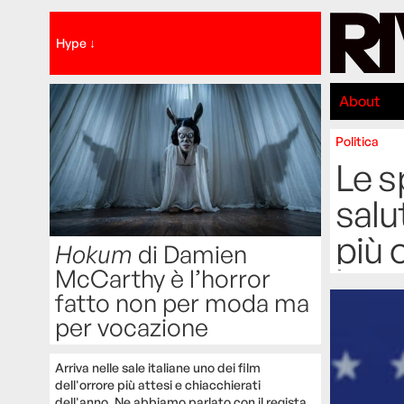
Hype ↓
About
Politica
Le s
salu
più 
Hokum
di Damien
McCarthy è l’horror
fatto non per moda ma
per vocazione
Arriva nelle sale italiane uno dei film
dell'orrore più attesi e chiacchierati
dell'anno. Ne abbiamo parlato con il regista