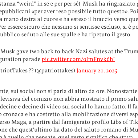
tanza “weird” in sé e per per sé), Musk ha ringraziato 
repubblicani «per aver reso possibile tutto questo». Poi
a mano destra al cuore e ha esteso il braccio verso que
 Per essere sicuro che nessuno si sentisse escluso, si è p
pubblico seduto alle sue spalle e ha ripetuto il gesto.
 Musk gave two back to back Nazi salutes at the Tru
guration parade
pic.twitter.com/0ImFnvk6hI
triotTakes ?? (@patriottakes)
January 20, 2025
e, sui social non si parla di altro da ore. Nonostante
elevisiva del comizio non abbia mostrato il primo sal
ecine e decine di video sui social lo hanno fatto. Il fa
 cronaca e ha costretto alla mobilitazione diversi es
erso Maga, a partire dal famigerato profilo Libs of Ti
one che quest’ultimo ha dato del saluto romano di Mu
n è quello che pensate, quel gesto significa che stava