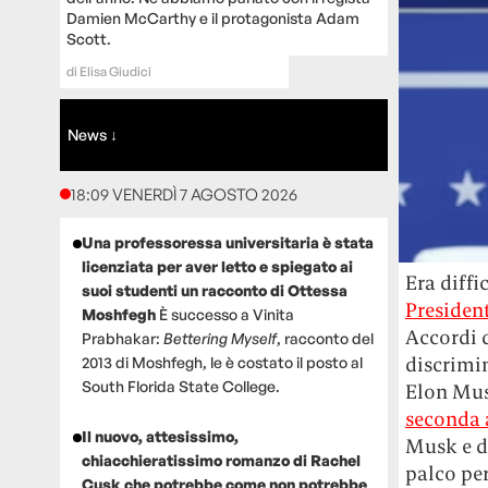
Damien McCarthy e il protagonista Adam
Scott.
di
Elisa Giudici
News ↓
18:09 VENERDÌ 7 AGOSTO 2026
Una professoressa universitaria è stata
licenziata per aver letto e spiegato ai
Era diffi
suoi studenti un racconto di Ottessa
President
Moshfegh
È successo a Vinita
Accordi d
Prabhakar:
Bettering Myself
, racconto del
discrimin
2013 di Moshfegh, le è costato il posto al
South Florida State College.
Elon Musk
seconda
Il nuovo, attesissimo,
Musk e d
chiacchieratissimo romanzo di Rachel
palco pe
Cusk che potrebbe come non potrebbe