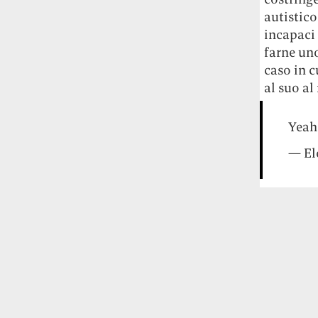
autistico
incapaci 
farne uno
caso in c
al suo a
Yeah
— El