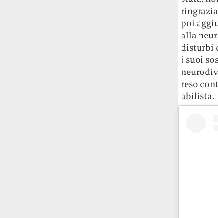
studia le marmotte ha aperto un canale
ringrazia
OnlyFans tutto dedicato alle marmotte
poi aggi
OnlyMarms (si chiama proprio così) è
alla neur
gratuito, pubblica «contenuti non
disturbi 
censurati di marmotte dalle Montagne
i suoi so
Rocciose» e accetta mance per la buona
neurodiv
causa della scienza.
reso cont
Le ondate di caldo potrebbero far
abilista.
aumentare il prezzo del cibo più della
guerra in Iran e della crisi nello Stretto
di Hormuz
Addirittura un punto
percentuale di inflazione alimentare in
più, un aumento del costo del cibo che
nel 2027 rischia di arrivare al 3 per cento.
Il ristorante Trippa ha tolto dal menù i
suoi due piatti più celebri perché troppe
persone prendevano solo quelli per
fotografarli
L'ha spiegato lo chef Diego