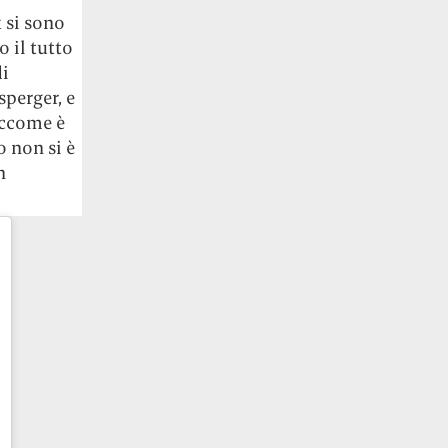
 si sono
 il tutto
di
sperger, e
iccome è
 non si è
n