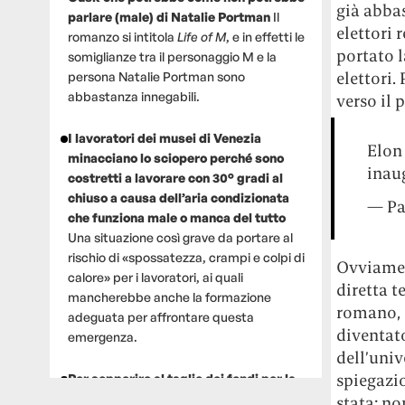
già abbas
parlare (male) di Natalie Portman
Il
elettori 
romanzo si intitola
Life of M
, e in effetti le
portato l
somiglianze tra il personaggio M e la
elettori.
persona Natalie Portman sono
abbastanza innegabili.
verso il 
I lavoratori dei musei di Venezia
Elon
minacciano lo sciopero perché sono
inau
costretti a lavorare con 30° gradi al
chiuso a causa dell’aria condizionata
— Pa
che funziona male o manca del tutto
Una situazione così grave da portare al
rischio di «spossatezza, crampi e colpi di
Ovviament
calore» per i lavoratori, ai quali
diretta t
mancherebbe anche la formazione
romano, d
adeguata per affrontare questa
diventato
emergenza.
dell’univ
spiegazi
Per sopperire al taglio dei fondi per la
ricerca, un gruppo di scienziati che
stata: no