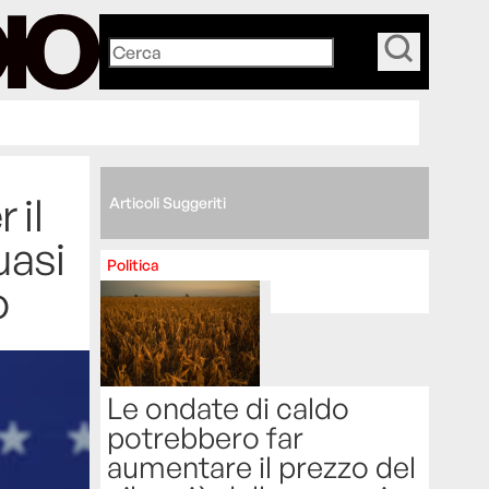
_
 il
Articoli Suggeriti
uasi
Politica
o
Le ondate di caldo
potrebbero far
aumentare il prezzo del