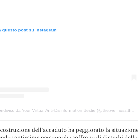
a questo post su Instagram
Un post condiviso da Your Virtual Anti-Disinformation Bestie (@the.wellness.therapist)
costruzione dell’accaduto ha peggiorato la situazione
ndo tantissime persone che soffrono di disturbi dello