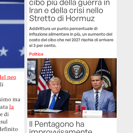
cibo più della guerra in
Iran e della crisi nello
Stretto di Hormuz
Addirittura un punto percentuale di
inflazione alimentare in più, un aumento del
costo del cibo che nel 2027 rischia di arrivare
al 3 per cento.
Politica
del neo
li
issimo ma
iata
la
e di
 sul
Il Pentagono ha
definito
improvvisamente