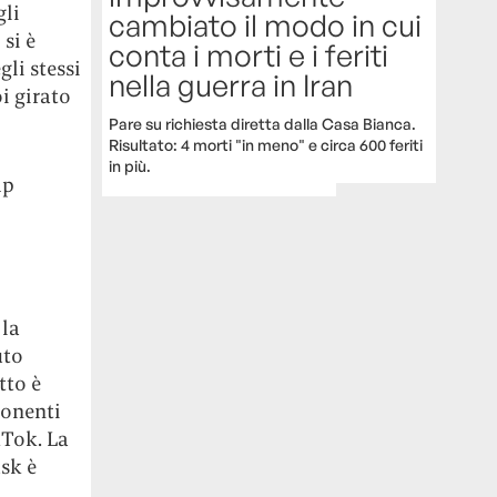
gli
cambiato il modo in cui
 si è
conta i morti e i feriti
gli stessi
nella guerra in Iran
oi girato
Pare su richiesta diretta dalla Casa Bianca.
Risultato: 4 morti "in meno" e circa 600 feriti
in più.
mp
 la
uto
tto è
ponenti
kTok. La
sk è