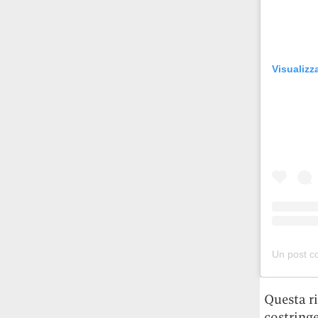
Rossi, per provare a sfuggire alle
tendenze dettate da Instagram anche
sulla ristorazione.
Visualizz
Il Pentagono ha improvvisamente
cambiato il modo in cui conta i morti e i
feriti nella guerra in Iran
Pare su
richiesta diretta dalla Casa Bianca.
Risultato: 4 morti "in meno" e circa 600
feriti in più.
Fred Again ha passato 50 ore
consecutive in livestream su YouTube
per completare il suo nuovo mixtape
Lo
ha fatto insieme al collettivo LATIN
MAFIA, registrato tutto a Città del
Messico e intitolato (didascalicamente
ma efficacemente) 9 months & 50 hours.
Questa ri
costringe