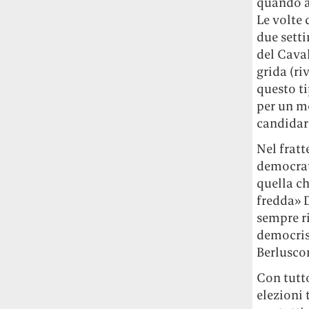
quando a 
Le volte 
due setti
del Caval
grida (ri
questo ti
per un m
candidar
Nel fratt
democrati
quella c
fredda» 
sempre ri
democrist
Berluscon
Con tutto
elezioni 