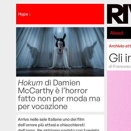
Hype ↓
About
Archivio-att
Gli i
di
Francesc
Hokum
di Damien
McCarthy è l’horror
fatto non per moda ma
per vocazione
Arriva nelle sale italiane uno dei film
dell'orrore più attesi e chiacchierati
dell'anno. Ne abbiamo parlato con il regista