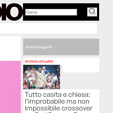
_
Articoli Suggeriti
Archivio-attualità
Tutto casita e chiesa:
l’improbabile ma non
impossibile crossover