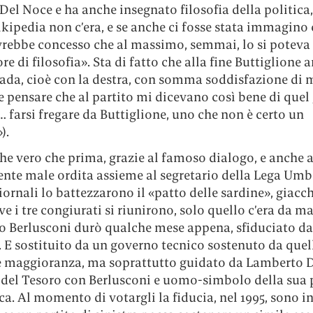
el Noce e ha anche insegnato filosofia della politica
kipedia non c’era, e se anche ci fosse stata immagino
rebbe concesso che al massimo, semmai, lo si poteva 
re di filosofia». Sta di fatto che alla fine Buttiglione 
rada, cioè con la destra, con somma soddisfazione di 
 pensare che al partito mi dicevano così bene di quel
farsi fregare da Buttiglione, uno che non è certo un
).
he vero che prima, grazie al famoso dialogo, e anche 
ente male ordita assieme al segretario della Lega Umb
giornali lo battezzarono il «patto delle sardine», giacc
ve i tre congiurati si riunirono, solo quello c’era da m
no Berlusconi durò qualche mese appena, sfiduciato da
. E sostituito da un governo tecnico sostenuto da quel
e maggioranza, ma soprattutto guidato da Lamberto Di
 del Tesoro con Berlusconi e uomo-simbolo della sua 
. Al momento di votargli la fiducia, nel 1995, sono in