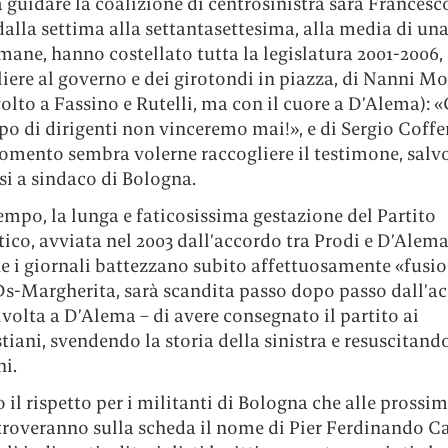
guidare la coalizione di centrosinistra sarà Francesco
dalla settima alla settantasettesima, alla media di un
mane, hanno costellato tutta la legislatura 2001-2006,
iere al governo e dei girotondi in piazza, di Nanni Mo
volto a Fassino e Rutelli, ma con il cuore a D’Alema): 
po di dirigenti non vinceremo mai!», e di Sergio Coffe
omento sembra volerne raccogliere il testimone, salv
si a sindaco di Bologna.
empo, la lunga e faticosissima gestazione del Partito
co, avviata nel 2003 dall’accordo tra Prodi e D’Alema
he i giornali battezzano subito affettuosamente «fusi
Ds-Margherita, sarà scandita passo dopo passo dall’ac
volta a D’Alema – di avere consegnato il partito ai
iani, svendendo la storia della sinistra e resuscitand
i.
 il rispetto per i militanti di Bologna che alle prossi
troveranno sulla scheda il nome di Pier Ferdinando Ca