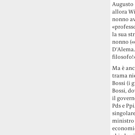
Augusto D
allora Wi
nonno av
«professo
la sua st
nonno («e
D’Alema… 
filosofo!»
Ma è anc
trama ni
Bossi (i 
Bossi, do
il gover
Pds e Ppi
singolar
ministro
economica