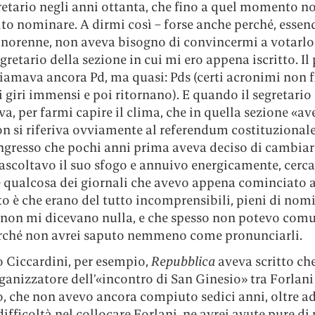
retario negli anni ottanta, che fino a quel momento n
to nominare. A dirmi così – forse anche perché, essen
inorenne, non aveva bisogno di convincermi a votarlo 
segretario della sezione in cui mi ero appena iscritto. Il
iamava ancora Pd, ma quasi: Pds (certi acronimi non f
 giri immensi e poi ritornano). E quando il segretario
a, per farmi capire il clima, che in quella sezione «av
on si riferiva ovviamente al referendum costituzionale
ngresso che pochi anni prima aveva deciso di cambia
o ascoltavo il suo sfogo e annuivo energicamente, cerc
e qualcosa dei giornali che avevo appena cominciato a
to è che erano del tutto incomprensibili, pieni di nomi
e non mi dicevano nulla, e che spesso non potevo co
erché non avrei saputo nemmeno come pronunciarli.
o Ciccardini, per esempio,
Repubblica
aveva scritto che
rganizzatore dell’«incontro di San Ginesio» tra Forlani
o, che non avevo ancora compiuto sedici anni, oltre a
ifficoltà nel collocare Forlani, ne avrei avute pure di 