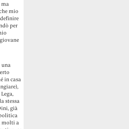
, ma
 che mio
definire
andò per
mio
 giovane
a una
erto
hé in casa
angiare),
 Lega,
la stessa
ni, già
politica
 molti a