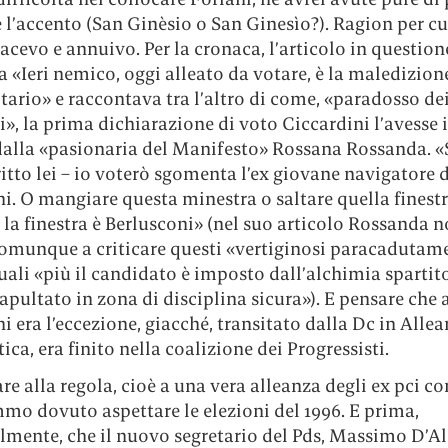
 l’accento (San Ginèsio o San Ginesìo?). Ragion per cui
acevo e annuivo. Per la cronaca, l’articolo in questione
a «Ieri nemico, oggi alleato da votare, è la maledizion
ario» e raccontava tra l’altro di come, «paradosso de
», la prima dichiarazione di voto Ciccardini l’avesse 
dalla «pasionaria del Manifesto» Rossana Rossanda. «S
itto lei – io voterò sgomenta l’ex giovane navigatore 
i. O mangiare questa minestra o saltare quella finestr
la finestra è Berlusconi» (nel suo articolo Rossanda 
comunque a criticare questi «vertiginosi paracadutame
uali «più il candidato è imposto dall’alchimia spartito
apultato in zona di disciplina sicura»). E pensare che 
i era l’eccezione, giacché, transitato dalla Dc in Alle
ca, era finito nella coalizione dei Progressisti.
are alla regola, cioè a una vera alleanza degli ex pci co
mo dovuto aspettare le elezioni del 1996. E prima,
ilmente, che il nuovo segretario del Pds, Massimo D’A