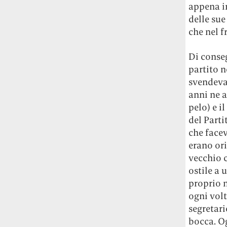
appena in
Risultato: 4 morti "in meno" e circa 600
feriti in più.
delle sue
che nel f
Fred Again ha passato 50 ore
consecutive in livestream su YouTube
Di conseg
per completare il suo nuovo mixtape
Lo
partito n
ha fatto insieme al collettivo LATIN
svendeva 
MAFIA, registrato tutto a Città del
anni ne a
Messico e intitolato (didascalicamente
pelo) e i
ma efficacemente) 9 months & 50 hours.
del Parti
I Massive Attack sono stati banditi a
che face
vita da Singapore dopo aver esposto la
erano ori
bandiera della Palestina durante un
vecchio 
concerto
Prima di essere espulsi hanno
ostile a 
subìto perquisizioni e il sequestro dei
proprio n
passaporti. «Un'esperienza surreale», l'ha
ogni volt
definita la band.
segretari
bocca. Og