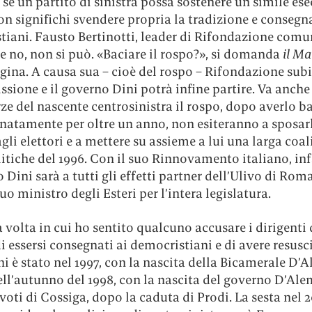
 se un partito di sinistra possa sostenere un simile ese
n significhi svendere propria la tradizione e consegna
iani. Fausto Bertinotti, leader di Rifondazione comun
e no, non si può. «Baciare il rospo?», si domanda
il Ma
ina. A causa sua – cioè del rospo – Rifondazione subi
ssione e il governo Dini potrà infine partire. Va anche
rze del nascente centrosinistra il rospo, dopo averlo b
natamente per oltre un anno, non esiteranno a sposar
gli elettori e a mettere su assieme a lui una larga coa
litiche del 1996. Con il suo Rinnovamento italiano, inf
Dini sarà a tutti gli effetti partner dell’Ulivo di Ro
suo ministro degli Esteri per l’intera legislatura.
 volta in cui ho sentito qualcuno accusare i dirigenti 
di essersi consegnati ai democristiani e di avere resusc
i è stato nel 1997, con la nascita della Bicamerale D’
ll’autunno del 1998, con la nascita del governo D’Ale
 voti di Cossiga, dopo la caduta di Prodi. La sesta nel 2