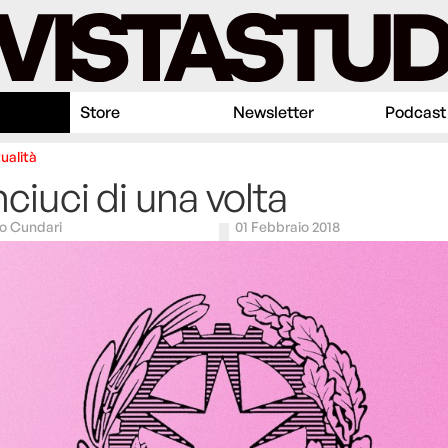
Store
Newsletter
Podcast
ualità
nciuci di una volta
o Cundari
01 Febbraio 2018