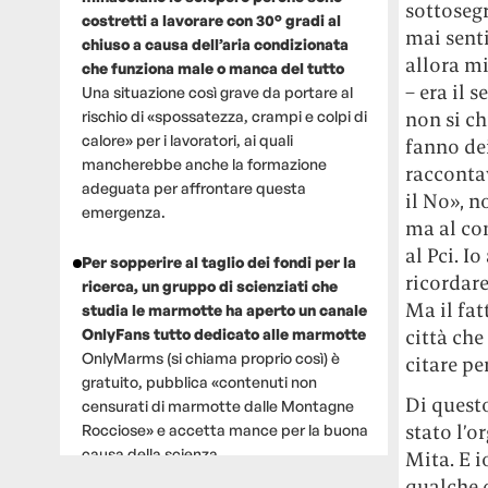
sottoseg
costretti a lavorare con 30° gradi al
mai senti
chiuso a causa dell’aria condizionata
allora m
che funziona male o manca del tutto
– era il 
Una situazione così grave da portare al
non si ch
rischio di «spossatezza, crampi e colpi di
calore» per i lavoratori, ai quali
fanno dei
mancherebbe anche la formazione
raccontav
adeguata per affrontare questa
il No», n
emergenza.
ma al co
al Pci. I
Per sopperire al taglio dei fondi per la
ricordar
ricerca, un gruppo di scienziati che
Ma il fat
studia le marmotte ha aperto un canale
città ch
OnlyFans tutto dedicato alle marmotte
OnlyMarms (si chiama proprio così) è
citare p
gratuito, pubblica «contenuti non
Di quest
censurati di marmotte dalle Montagne
stato l’o
Rocciose» e accetta mance per la buona
causa della scienza.
Mita. E i
qualche d