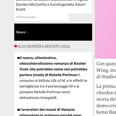
Damien McCarthy e il protagonista Adam
Scott.
di
Elisa Giudici
News ↓
14:25 GIOVEDÌ 6 AGOSTO 2026
Il nuovo, attesissimo,
Con quest
chiacchieratissimo romanzo di Rachel
Cusk che potrebbe come non potrebbe
Wing
, i
parlare (male) di Natalie Portman
Il
di
Studio
romanzo si intitola
Life of M
, e in effetti le
La prima 
somiglianze tra il personaggio M e la
chiederci
persona Natalie Portman sono
abbastanza innegabili.
storia del
democris
I lavoratori dei musei di Venezia
bensì Bar
minacciano lo sciopero perché sono