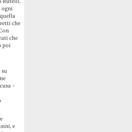
 Rutelli.
a ogni
 quella
retti che
«Con
rati che
o poi
 su
one
cusa –
o
me
sini, e