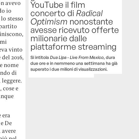
on avevo
YouTube il film
do io
concerto di
Radical
lo stesso
Optimism
nonostante
 partito
avesse ricevuto offerte
iniscono,
milionarie dalle
 mi
piattaforme streaming
eva vinto
 del 2016,
Si intitola
Dua Lipa - Live From Mexico
, dura
due ore e in nemmeno una settimana ha già
re nome
superato i due milioni di visualizzazioni.
ando di
 leggere.
, cose e
munque
 era
 e De
d avere
più nel