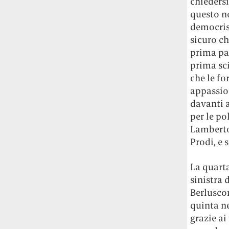
chiedersi
questo no
democrist
sicuro ch
prima pag
prima sci
che le fo
appassio
davanti a
per le po
Lamberto 
Prodi, e 
La quarta
sinistra 
Berluscon
quinta ne
grazie ai