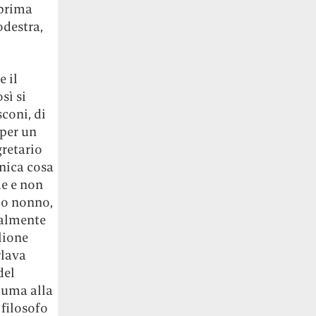
 prima
odestra,
e il
sì si
sconi, di
 per un
gretario
unica cosa
e e non
io nonno,
ialmente
glione
rlava
del
hiuma alla
 filosofo