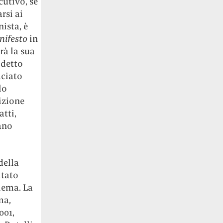
cutivo, se
rsi ai
ista, è
nifesto
in
rà la sua
 detto
aciato
lo
lizione
atti,
mano
della
itato
Alema. La
ma,
001,