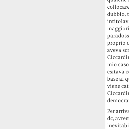
Le ondate di caldo potrebbero far
collocare
aumentare il prezzo del cibo più della
dubbio, t
guerra in Iran e della crisi nello Stretto
intitolav
di Hormuz
Addirittura un punto
maggiorit
percentuale di inflazione alimentare in
paradossi
più, un aumento del costo del cibo che
proprio 
nel 2027 rischia di arrivare al 3 per cento.
aveva scr
Il ristorante Trippa ha tolto dal menù i
Ciccardin
suoi due piatti più celebri perché troppe
mio caso 
persone prendevano solo quelli per
esitava 
fotografarli
L'ha spiegato lo chef Diego
base ai q
Rossi, per provare a sfuggire alle
viene cat
tendenze dettate da Instagram anche
Ciccardin
sulla ristorazione.
democrati
Il Pentagono ha improvvisamente
Per arriv
cambiato il modo in cui conta i morti e i
dc, avrem
feriti nella guerra in Iran
Pare su
inevitab
richiesta diretta dalla Casa Bianca.