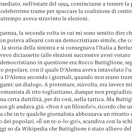
sediato, nell’estate del 1994, cominciasse a tessere la
 celeberrime trame per spaccare la coalizione di centr
rattempo aveva stravinto le elezioni.
uenza, la seconda volta in cui mi sono sentito dire ch
on poteva allearsi con un democristiano simile, che co
la storia della sinistra e si consegnava l’Italia a Berlu
vevo diciassette (alle elezioni successive avrei votato
l democristiano in questione era Rocco Buttiglione, se
to popolare, con il quale D’Alema aveva intavolato l’
va D’Alema secondo i giornali, quando non erano tram
gami: un dialogo. A protestare, stavolta, era invece m
comunista di rito togliattiano, dunque non pregiudiz
una certa duttilità, per dir così, nella tattica. Ma Butti
on gli andava giù. «Non è un filosofo!», ricordo che u
a che in tv qualche giornalista abbozzava un ritratto 
o dei popolari. «È un te-o-lo-go!», scandiva con la sc
gi so da Wikipedia che Buttiglione è stato allievo del