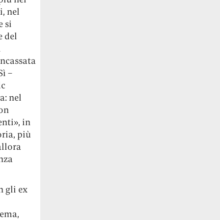
, nel
 si
e del
i
incassata
ì –
dc
a: nel
non
nti», in
ria, più
allora
anza
n gli ex
lema,