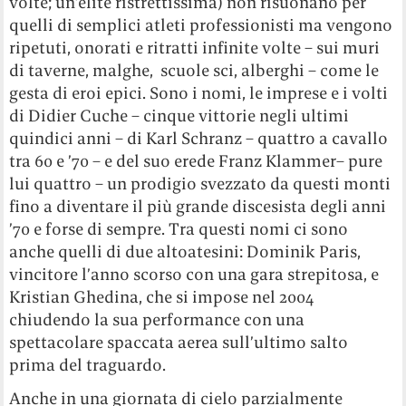
volte; un’élite ristrettissima) non risuonano per
quelli di semplici atleti professionisti ma vengono
ripetuti, onorati e ritratti infinite volte – sui muri
di taverne, malghe, scuole sci, alberghi – come le
gesta di eroi epici. Sono i nomi, le imprese e i volti
di Didier Cuche – cinque vittorie negli ultimi
quindici anni – di Karl Schranz – quattro a cavallo
tra 60 e ’70 – e del suo erede Franz Klammer– pure
lui quattro – un prodigio svezzato da questi monti
fino a diventare il più grande discesista degli anni
’70 e forse di sempre. Tra questi nomi ci sono
anche quelli di due altoatesini: Dominik Paris,
vincitore l’anno scorso con una gara strepitosa, e
Kristian Ghedina, che si impose nel 2004
chiudendo la sua performance con una
spettacolare spaccata aerea sull’ultimo salto
prima del traguardo.
Anche in una giornata di cielo parzialmente