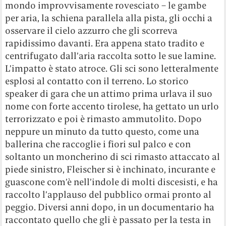
mondo improvvisamente rovesciato – le gambe
per aria, la schiena parallela alla pista, gli occhi a
osservare il cielo azzurro che gli scorreva
rapidissimo davanti. Era appena stato tradito e
centrifugato dall’aria raccolta sotto le sue lamine.
L’impatto è stato atroce. Gli sci sono letteralmente
esplosi al contatto con il terreno. Lo storico
speaker di gara che un attimo prima urlava il suo
nome con forte accento tirolese,
ha gettato un urlo
terrorizzato e poi è rimasto ammutolito. Dopo
neppure un minuto da tutto questo, come una
ballerina che raccoglie i fiori sul palco e con
soltanto un moncherino di sci rimasto attaccato al
piede sinistro, Fleischer si è inchinato, incurante e
guascone com’è nell’indole di molti discesisti, e ha
raccolto l’applauso del pubblico ormai pronto al
peggio. Diversi anni dopo, in un documentario ha
raccontato quello che gli è passato per la testa in