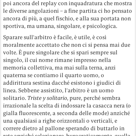
poi ancora del replay con inquadratura che mostra
le diverse angolazioni – a fine partita ci ho pensato
ancora di più, a quel fischio, e alla sua portata non
sportiva, ma umana, singolare, e psicologica.
Sparare sull’arbitro è facile, è utile, è così
moralmente accettato che non ci si pensa mai due
volte. È pure singolare che si spari sempre sul
singolo, il cui nome rimane impresso nella
memoria collettiva, ma mai sulla terna, anzi
quaterna se contiamo il quarto uomo, o
addirittura sestina dacché esistono i giudici di
linea. Sebbene assistito, l’arbitro è un uomo
solitario.
Triste y solitario
, pure, perché sembra
irrazionale la scelta di indossare la casacca nera (o
gialla fluorescente, a seconda delle mode) anziché
una qualsiasi a righe orizzontali o verticali, e
correre dietro al pallone sperando di buttarlo in
rete anziché selezionare, burocraticamente, quella