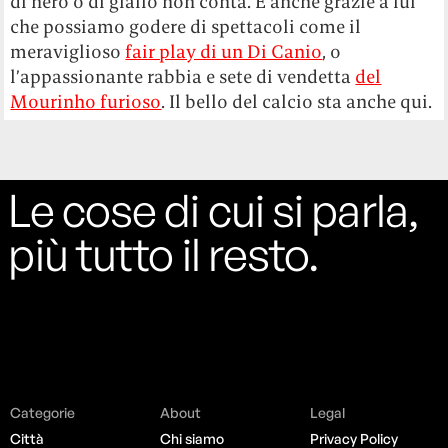
di nero o di giallo non conta. È anche grazie a lui
che possiamo godere di spettacoli come il
meraviglioso
fair play di un Di Canio
, o
l’appassionante rabbia e
sete di vendetta
del
Mourinho furioso
. Il bello del calcio sta anche qui.
Le cose di cui si parla,
più tutto il resto.
Categorie
About
Legal
Città
Chi siamo
Privacy Policy