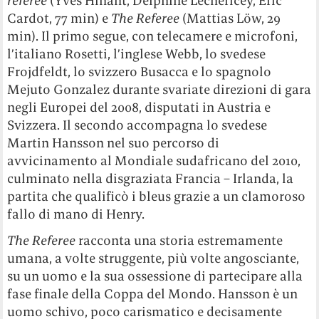
referee
(Yves Hinant, Delphine Lechericey, Eric
Cardot, 77 min) e
The Referee
(Mattias Löw, 29
min). Il primo segue, con telecamere e microfoni,
l’italiano Rosetti, l’inglese Webb, lo svedese
Frojdfeldt, lo svizzero Busacca e lo spagnolo
Mejuto Gonzalez durante svariate direzioni di gara
negli Europei del 2008, disputati in Austria e
Svizzera. Il secondo accompagna lo svedese
Martin Hansson nel suo percorso di
avvicinamento al Mondiale sudafricano del 2010,
culminato nella disgraziata Francia – Irlanda, la
partita che qualificò i bleus grazie a un clamoroso
fallo di mano di Henry.
The Referee
racconta una storia estremamente
umana, a volte struggente, più volte angosciante,
su un uomo e la sua ossessione di partecipare alla
fase finale della Coppa del Mondo. Hansson è un
uomo schivo, poco carismatico e decisamente