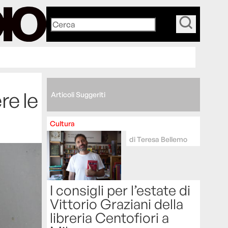
_
re le
Articoli Suggeriti
Cultura
di
Teresa Bellemo
I consigli per l’estate di
Vittorio Graziani della
libreria Centofiori a