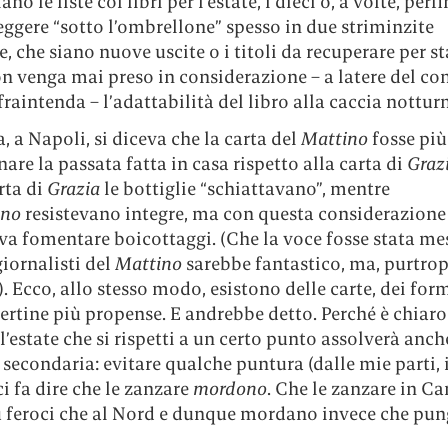
no le liste coi libri per l’estate, i dieci o, a volte, perfi
leggere “sotto l’ombrellone” spesso in due striminzite
, che siano nuove uscite o i titoli da recuperare per st
n venga mai preso in considerazione – a latere del co
raintenda – l’adattabilità del libro alla caccia nottur
, a Napoli, si diceva che la carta del
Mattino
fosse più
are la passata fatta in casa rispetto alla carta di
Graz
rta di
Grazia
le bottiglie “schiattavano”, mentre
ino
resistevano integre, ma con questa considerazion
va fomentare boicottaggi. (Che la voce fosse stata me
giornalisti del
Mattino
sarebbe fantastico, ma, purtro
). Ecco, allo stesso modo, esistono delle carte, dei for
ertine più propense. E andrebbe detto. Perché è chiaro
 l’estate che si rispetti a un certo punto assolverà anc
secondaria: evitare qualche puntura (dalle mie parti, i
ci fa dire che le zanzare
mordono
. Che le zanzare in 
ù feroci che al Nord e dunque mordano invece che pun