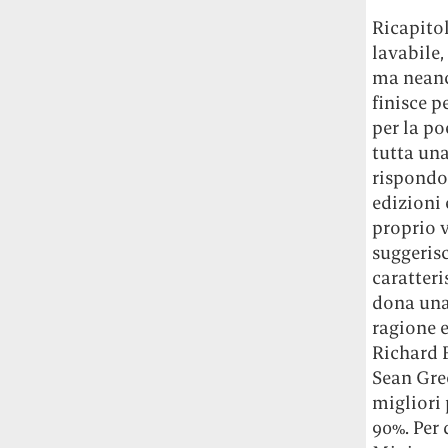
Ricapitol
lavabile
ma neanc
finisce p
per la po
tutta una
rispondon
edizioni
proprio 
suggerisc
caratteri
dona una 
ragione e
Richard F
Sean Gree
migliori 
90%. Per