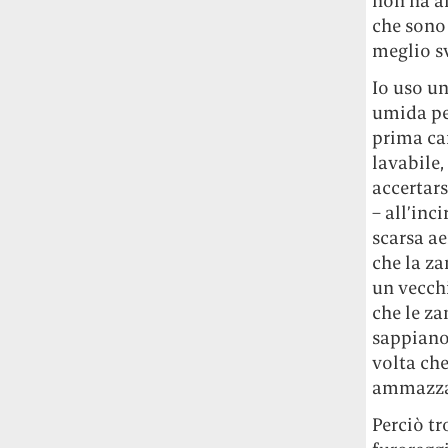
non ha an
studia le marmotte ha aperto un canale
che sono 
OnlyFans tutto dedicato alle marmotte
meglio s
OnlyMarms (si chiama proprio così) è
gratuito, pubblica «contenuti non
Io uso un
censurati di marmotte dalle Montagne
umida per
Rocciose» e accetta mance per la buona
prima car
causa della scienza.
lavabile,
accertars
Le ondate di caldo potrebbero far
– all’inc
aumentare il prezzo del cibo più della
scarsa ae
guerra in Iran e della crisi nello Stretto
di Hormuz
Addirittura un punto
che la za
percentuale di inflazione alimentare in
un vecchi
più, un aumento del costo del cibo che
che le za
nel 2027 rischia di arrivare al 3 per cento.
sappiano 
volta che
Il ristorante Trippa ha tolto dal menù i
ammazza
suoi due piatti più celebri perché troppe
persone prendevano solo quelli per
Perciò tr
fotografarli
L'ha spiegato lo chef Diego