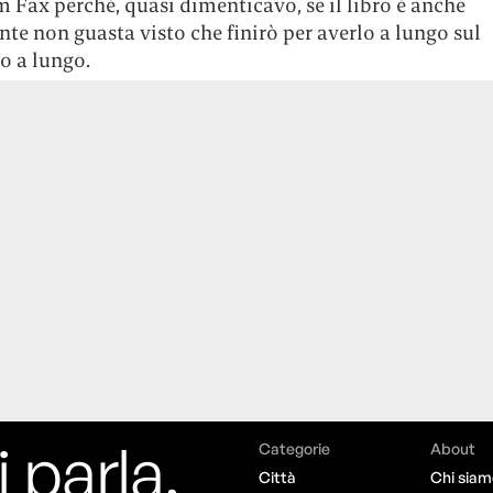
Fax perché, quasi dimenticavo, se il libro è anche
nte non guasta visto che finirò per averlo a lungo sul
 a lungo.
i parla,
Categorie
About
Città
Chi siam