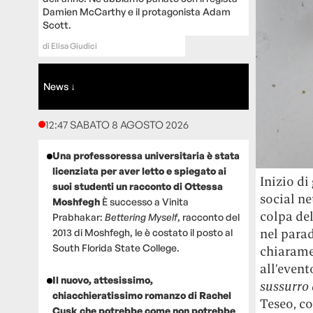
Damien McCarthy e il protagonista Adam
Scott.
di
Elisa Giudici
News ↓
12:47 SABATO 8 AGOSTO 2026
Una professoressa universitaria è stata
licenziata per aver letto e spiegato ai
Inizio di
suoi studenti un racconto di Ottessa
social ne
Moshfegh
È successo a Vinita
colpa del
Prabhakar:
Bettering Myself
, racconto del
nel parad
2013 di Moshfegh, le è costato il posto al
South Florida State College.
chiarame
all’event
Il nuovo, attesissimo,
sussurro
chiacchieratissimo romanzo di Rachel
Teseo, co
Cusk che potrebbe come non potrebbe