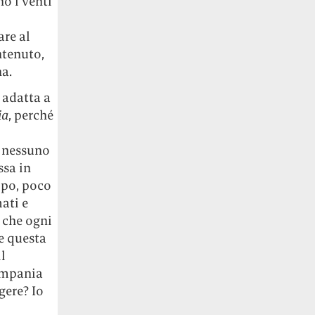
no i venti
are al
ntenuto,
na.
 adatta a
ia
, perché
e nessuno
ssa in
ppo, poco
mati e
 che ogni
he questa
l
Campania
gere? Io