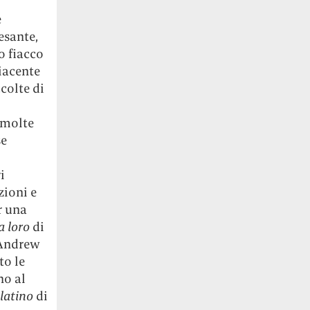
e
esante,
o fiacco
iacente
ccolte di
, molte
se
i
zioni e
r una
a loro
di
Andrew
to le
no al
latino
di