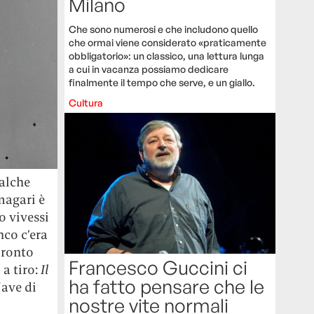
Milano
Che sono numerosi e che includono quello
che ormai viene considerato «praticamente
obbligatorio»: un classico, una lettura lunga
a cui in vacanza possiamo dedicare
finalmente il tempo che serve, e un giallo.
Cultura
ualche
magari è
o vivessi
nco c’era
pronto
Francesco Guccini ci
 a tiro:
Il
ha fatto pensare che le
Nave di
nostre vite normali