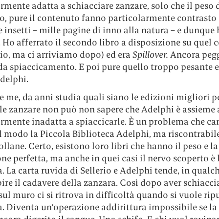
rmente adatta a schiacciare zanzare, solo che il peso d
so, pure il contenuto fanno particolarmente contrasto
e insetti – mille pagine di inno alla natura – e dunque
. Ho afferrato il secondo libro a disposizione su que
io, ma ci arriviamo dopo) ed era
Spillover.
Ancora pegg
da spiaccicamento. E poi pure quello troppo pesante e
delphi.
 me, da anni studia quali siano le edizioni migliori p
le zanzare non può non sapere che Adelphi è assieme a
rmente inadatta a spiaccicarle. È un problema che car
l modo la Piccola Biblioteca Adelphi, ma riscontrabil
collane. Certo, esistono loro libri che hanno il peso e la
e perfetta, ma anche in quei casi il nervo scoperto è 
. La carta ruvida di Sellerio e Adelphi tende, in qual
ire il cadavere della zanzara. Così dopo aver schiacci
 sul muro ci si ritrova in difficoltà quando si vuole ripu
. Diventa un’operazione addirittura impossibile se la