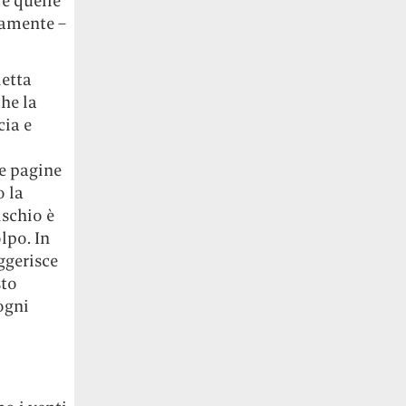
re quelle
tamente –
ietta
he la
cia e
pe pagine
o la
ischio è
lpo. In
ggerisce
sto
ogni