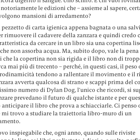
cora digerito il sangue. Uno schifo. E chi vuol rovina
notoriamente le edizioni che – assieme al sapere, cer
volgono mansioni di arredamento?
 pezzetto di carta igienica appena bagnata o una salv
 rimuovere il cadavere della zanzara e quindi credo c
atteristica da cercare in un libro sia una copertina lis
 che non assorba acqua. Ma, subito dopo, vale la pena
i che la copertina non sia rigida e il libro non di trop
irca mai più di trecento – perché, in questi casi, il peso 
rodinamicità tendono a rallentare il movimento e il r
nzara avverta qualcosa di strano e scappi prima del co
ssimo numero di Dylan Dog, l’unico che ricordi, si su
nzare prevedano il futuro di qualche istante e per que
anticipare il libro che prova a schiacciarle. Ci penso 
 mi trovo a studiare la traiettoria libro-muro di un
mento.
ovo inspiegabile che, ogni anno, quando sulle riviste