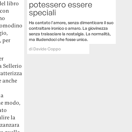
potessero essere
el libro
 con
speciali
 ho
Ha cantato l'amore, senza dimenticare il suo
l comodino
contraltare ironico o amaro. La giovinezza
io,
senza tralasciare la nostalgia. La normalità,
, per
ma illudendoci che fosse unica.
di
Davide Coppo
er
 Sellerio
atterizza
e anche
la
che modo,
ato
lire la
 zanzara