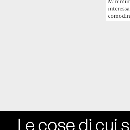
Minimum 
interessa
comodino
Le cose di cui s