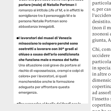
particola
parlare (male) di Natalie Portman
Il
e, per ca
romanzo si intitola
Life of M
, e in effetti le
l’uccider
somiglianze tra il personaggio M e la
desistito
persona Natalie Portman sono
abbastanza innegabili.
(non il m
zoonosi 
I lavoratori dei musei di Venezia
giunta, A
minacciano lo sciopero perché sono
Chi, come
costretti a lavorare con 30° gradi al
chiuso a causa dell’aria condizionata
uccidere 
che funziona male o manca del tutto
particola
Una situazione così grave da portare al
in specia
rischio di «spossatezza, crampi e colpi di
in altre 
calore» per i lavoratori, ai quali
dimension
mancherebbe anche la formazione
copertina
adeguata per affrontare questa
ad assorb
emergenza.
l’insetto
Per sopperire al taglio dei fondi per la
copertina
ricerca, un gruppo di scienziati che