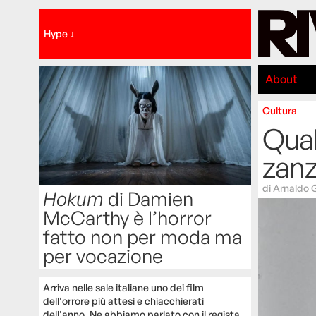
Hype ↓
About
Cultura
Qual
zanz
di
Arnaldo 
Hokum
di Damien
McCarthy è l’horror
fatto non per moda ma
per vocazione
Arriva nelle sale italiane uno dei film
dell'orrore più attesi e chiacchierati
dell'anno. Ne abbiamo parlato con il regista