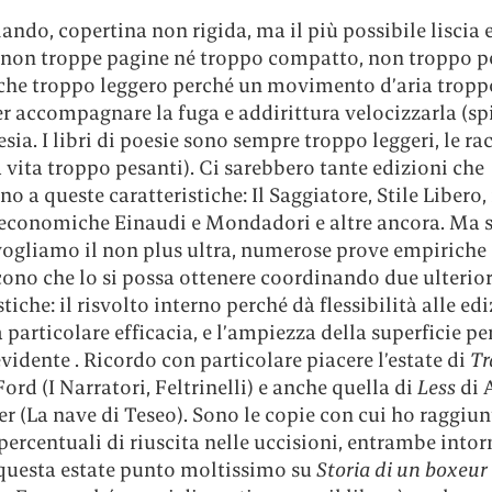
ando, copertina non rigida, ma il più possibile liscia 
, non troppe pagine né troppo compatto, non troppo p
he troppo leggero perché un movimento d’aria tropp
er accompagnare la fuga e addirittura velocizzarla (sp
esia. I libri di poesie sono sempre troppo leggeri, le ra
 vita troppo pesanti). Ci sarebbero tante edizioni che
o a queste caratteristiche: Il Saggiatore, Stile Libero
 economiche Einaudi e Mondadori e altre ancora. Ma 
vogliamo il non plus ultra, numerose prove empiriche
ono che lo si possa ottenere coordinando due ulterior
stiche: il risvolto interno perché dà flessibilità alle edi
particolare efficacia, e l’ampiezza della superficie pe
vidente . Ricordo con particolare piacere l’estate di
Tr
ord (I Narratori, Feltrinelli) e anche quella di
Less
di 
r (La nave di Teseo). Sono le copie con cui ho raggiun
percentuali di riuscita nelle uccisioni, entrambe intor
 questa estate punto moltissimo su
Storia di un boxeur 