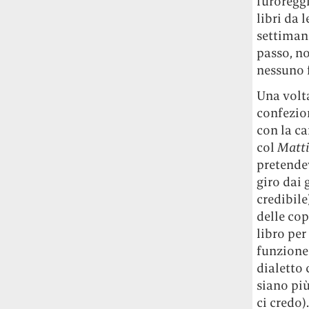
furoreggia
Rossi, per provare a sfuggire alle
libri da 
tendenze dettate da Instagram anche
settimane
sulla ristorazione.
passo, no
nessuno f
Il Pentagono ha improvvisamente
cambiato il modo in cui conta i morti e i
Una volta
feriti nella guerra in Iran
Pare su
confezion
richiesta diretta dalla Casa Bianca.
con la ca
Risultato: 4 morti "in meno" e circa 600
col
Matt
feriti in più.
pretende
Fred Again ha passato 50 ore
giro dai 
consecutive in livestream su YouTube
credibile
per completare il suo nuovo mixtape
Lo
delle cop
ha fatto insieme al collettivo LATIN
libro per
MAFIA, registrato tutto a Città del
funzione 
Messico e intitolato (didascalicamente
dialetto 
ma efficacemente) 9 months & 50 hours.
siano pi
ci credo).