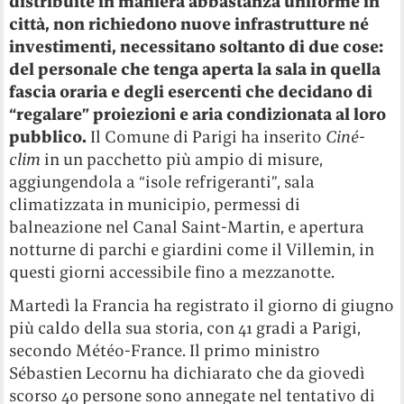
distribuite in maniera abbastanza uniforme in
città, non richiedono nuove infrastrutture né
investimenti, necessitano soltanto di due cose:
del personale che tenga aperta la sala in quella
fascia oraria e degli esercenti che decidano di
“regalare” proiezioni e aria condizionata al loro
pubblico.
Il Comune di Parigi ha inserito
Ciné-
clim
in un pacchetto più ampio di misure,
aggiungendola a “isole refrigeranti”, sala
climatizzata in municipio, permessi di
balneazione nel Canal Saint-Martin, e apertura
notturne di parchi e giardini come il Villemin, in
questi giorni accessibile fino a mezzanotte.
Martedì la Francia ha registrato il giorno di giugno
più caldo della sua storia, con 41 gradi a Parigi,
secondo Météo-France. Il primo ministro
Sébastien Lecornu ha dichiarato che da giovedì
scorso 40 persone sono annegate nel tentativo di