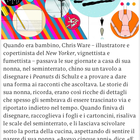
Quando era bambino, Chris Ware – illustratore e
copertinista del
New Yorker
, vignettista e
fumettista – passava le sue giornate a casa di sua
nonna, nel seminterrato, chino su un tavolo a
disegnare i
Peanuts
di Schulz e a provare a dare
una forma ai racconti che ascoltava. Le storie di
sua nonna, ricorda, erano così ricche di dettagli
che spesso gli sembrava di essere trascinato via e
riportato indietro nel tempo. Quando finiva di
disegnare, raccoglieva i fogli e i cartoncini, risaliva
le scale del seminterrato, e li lasciava scivolare
sotto la porta della cucina, aspettando di sentire il
parere di sua nonna. «Avevo cinque anni», dice, «E