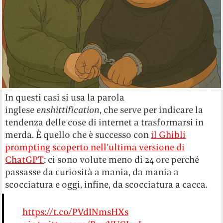
In questi casi si usa la parola
inglese
enshittification
, che serve per indicare la
tendenza delle cose di internet a trasformarsi in
merda. È quello che è successo con
il Ghibli
prompting scoperto nell’ultima versione di
ChatGPT
: ci sono volute meno di 24 ore perché
passasse da curiosità a mania, da mania a
scocciatura e oggi, infine, da scocciatura a cacca.
https://t.co/PVdINmsHXs