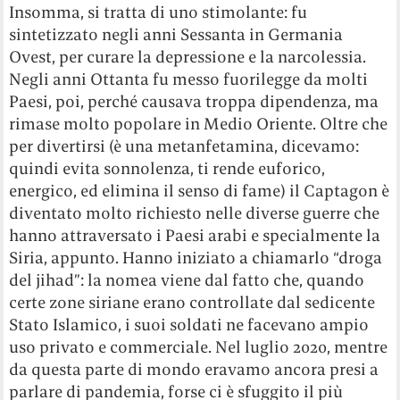
Insomma, si tratta di uno stimolante: fu
sintetizzato negli anni Sessanta in Germania
Ovest, per curare la depressione e la narcolessia.
Negli anni Ottanta fu messo fuorilegge da molti
Paesi, poi, perché causava troppa dipendenza, ma
rimase molto popolare in Medio Oriente. Oltre che
per divertirsi (è una metanfetamina, dicevamo:
quindi evita sonnolenza, ti rende euforico,
energico, ed elimina il senso di fame) il Captagon è
diventato molto richiesto nelle diverse guerre che
hanno attraversato i Paesi arabi e specialmente la
Siria, appunto. Hanno iniziato a chiamarlo “droga
del jihad”: la nomea viene dal fatto che, quando
certe zone siriane erano controllate dal sedicente
Stato Islamico, i suoi soldati ne facevano ampio
uso privato e commerciale. Nel luglio 2020, mentre
da questa parte di mondo eravamo ancora presi a
parlare di pandemia, forse ci è sfuggito il più