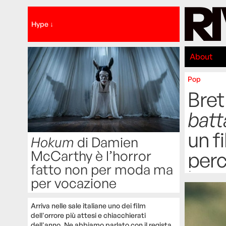
Hype ↓
About
Pop
Bret
batt
un f
Hokum
di Damien
McCarthy è l’horror
perc
fatto non per moda ma
per vocazione
Arriva nelle sale italiane uno dei film
dell'orrore più attesi e chiacchierati
dell'anno. Ne abbiamo parlato con il regista