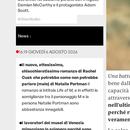
Damien McCarthy e il protagonista Adam
Scott.
di
Elisa Giudici
News ↓
16:19 GIOVEDÌ 6 AGOSTO 2026
Il nuovo, attesissimo,
chiacchieratissimo romanzo di Rachel
Una batta
Cusk che potrebbe come non potrebbe
bene dall
parlare (male) di Natalie Portman
Il
capacità 
romanzo si intitola
Life of M
, e in effetti le
somiglianze tra il personaggio M e la
attraver
persona Natalie Portman sono
nell’ult
abbastanza innegabili.
perché ri
veramen
I lavoratori dei musei di Venezia
minacciano lo sciopero perché sono