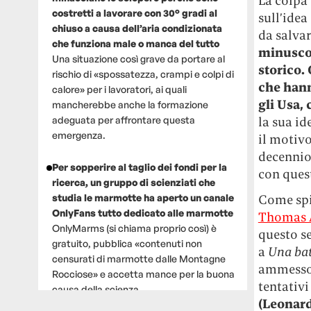
La colpa è
costretti a lavorare con 30° gradi al
sull’idea
chiuso a causa dell’aria condizionata
da salvar
che funziona male o manca del tutto
minuscol
Una situazione così grave da portare al
storico. 
rischio di «spossatezza, crampi e colpi di
che hann
calore» per i lavoratori, ai quali
gli Usa,
mancherebbe anche la formazione
la sua id
adeguata per affrontare questa
emergenza.
il motivo
decennio,
Per sopperire al taglio dei fondi per la
con quest
ricerca, un gruppo di scienziati che
Come sp
studia le marmotte ha aperto un canale
OnlyFans tutto dedicato alle marmotte
Thomas 
OnlyMarms (si chiama proprio così) è
questo se
gratuito, pubblica «contenuti non
a
Una bat
censurati di marmotte dalle Montagne
ammesso 
Rocciose» e accetta mance per la buona
tentativi
causa della scienza.
(Leonard