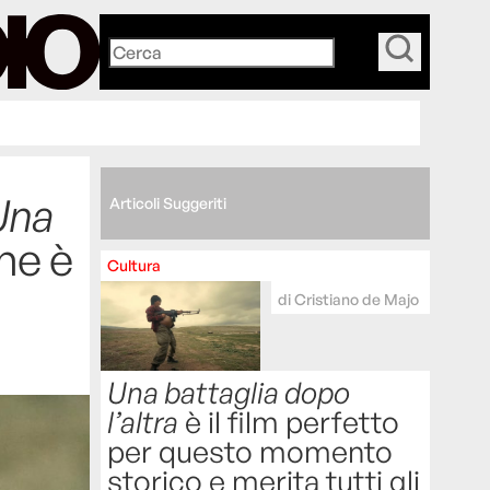
_
Una
Articoli Suggeriti
he è
Cultura
di
Cristiano de Majo
Una battaglia dopo
l’altra
è il film perfetto
per questo momento
storico e merita tutti gli