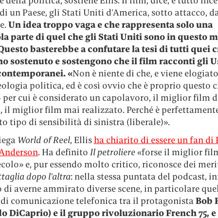
 della politica, sostiene Ellis. Il film, dice, è tutto inc
 di un Paese, gli Stati Uniti d’America, sotto attacco, da
e.
Un idea troppo vaga e che rappresenta solo una
a parte di quel che gli Stati Uniti sono in questo
Questo basterebbe a confutare la tesi di tutti quei cr
o sostenuto e sostengono che il film racconti gli Us
 contemporanei. «
Non è niente di che, e viene elogiato
eologia politica, ed è così ovvio che è proprio questo c
 per cui è considerato un capolavoro, il miglior film d
 il miglior film mai realizzato. Perché è perfettamente
o tipo di sensibilità di sinistra (liberale)».
iega
World of Reel
, Ellis
ha chiarito di essere un fan di
Anderson
. Ha definito
Il petroliere
«forse il miglior fil
colo» e, pur essendo molto critico, riconosce dei meri
taglia dopo l’altra
: nella stessa puntata del podcast, in
di averne ammirato diverse scene, in particolare quel
 di comunicazione telefonica tra il protagonista
Bob 
o DiCaprio) e il gruppo rivoluzionario French 75, e 