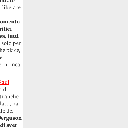
entrato
 liberare,
 momento
itici
a, tutti
 solo per
he piace,
el
 in linea
 Paul
m di
ti anche
fatti, ha
le dei
Ferguson
di aver